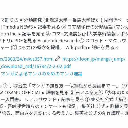
文 ① コマ割りの AI分類研究 (北海道大学・群馬大学ほか ) 
 ITmedia NEWS ▸ 記事を見る ② コマ間移行の分類理論 
oon Inc. ▸ 記事を見る ③ コマ=文法説(九州大学学術情報
Fを見る Academic Research ④ スコット・マクラウド『マンガ
閉じる力)の概念を提唱。 Wikipedia ▸ 詳細を見る 3
les/2303/24/news057.html
https://lloon.jp/manga-jump/
pac_download_md/16794/2-2-02.pdf
iki/マンガ学_マンガによるマンガのためのマンガ理論
How-to ① 手塚治虫『マンガの描き方 ―似顔絵から長編まで ―』
 OSAMU OFFICIAL ▸ 詳細を見る ② 石ノ森章太郎『少
門書。 リアルサウンド ▸ 記事を見る ③ 集英社公式『描きた
・吾峠呼世晴らのアンケートも収録。 集英社 公式 ▸ 詳細を見る 
が語る、面白さを言語化する考え方。集英社公式の創作講座も無