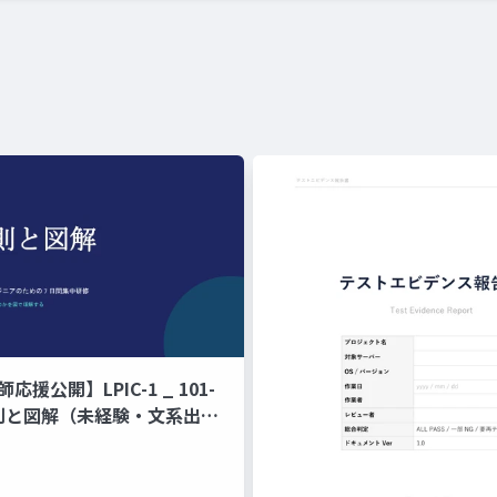
師応援公開】LPIC-1 _ 101-
原則と図解（未経験・文系出身
ジニアのための 7 日間集中研
ド暗記ではなく、なぜそう動
で理解する編