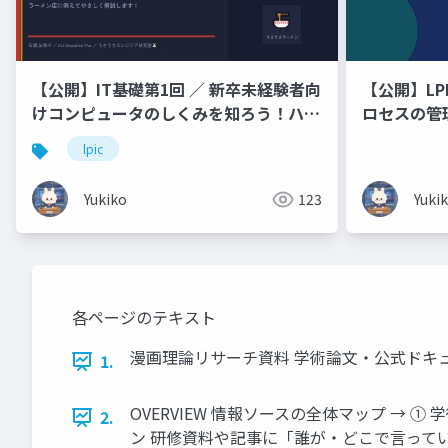
【公開】IT基礎第1回 ／ 新卒未経験者向
【公開】LPI
けコンピュータのしくみを知ろう！ハー
ロセスの管
ドウェア・ソフトウェア・OS・
lpic
Linux「難しそう」と思わなくて大丈夫
🐰 ラーメン店に例えてやさしく解説し
Yukiko
123
Yuki
ます！
各ページのテキスト
漫画理論リサーチ資料 学術論文・公式ドキ
1.
OVERVIEW 情報ソースの全体マップ → ①
2.
ン 研修資料や記事に「誰が・どこで言って