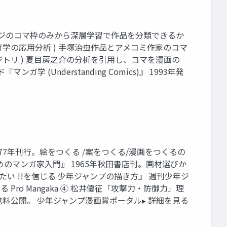
見開きページのコマ枠のみから深層学習で作品を分類できるか
(マンガ学の応用分析 ) 手塚治虫作品とアメコミ作家のコマ
リポジトリ ) 夏目房之介の分析を引用し、コマを漫画の
学 (Understanding Comics)』 1993年発
 1977年刊行。絵をつくる /案をつくる/漫画をつくるの
年のためのマンガ家入門』 1965年秋田書店刊。画材選びか
い !!を信じる 少年ジャンプの描き方』 週刊少年ジ
Pro Mangaka ④ 松井優征「攻撃力・防御力」理
料公開。 少年ジャンプ漫画賞ポータル▸ 詳細を見る