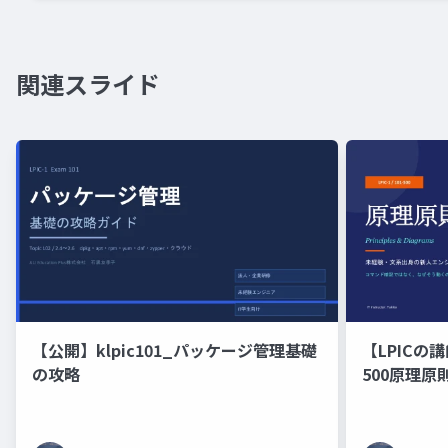
関連スライド
【公開】klpic101_パッケージ管理基礎
【LPICの講
の攻略
500原理
の新人エン
修）コマン
くのかを図