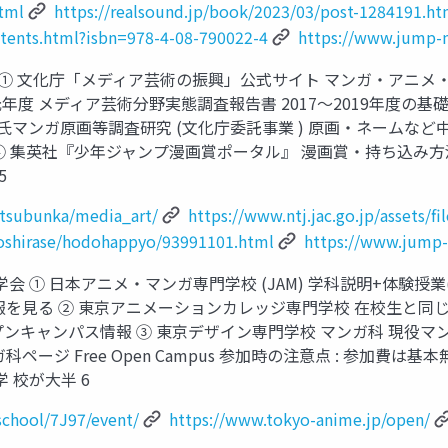
html
https://realsound.jp/book/2023/03/post-1284191.ht
ntents.html?isbn=978-4-08-790022-4
https://www.jump-m
ュメント ① 文化庁「メディア芸術の振興」公式サイト マンガ・アニ
令和元年度 メディア芸術分野実態調査報告書 2017〜2019年
てつや氏マンガ原画等調査研究 (文化庁委託事業 ) 原画・ネーム
Document ④ 集英社『少年ジャンプ漫画賞ポータル』 漫画賞・
5
utsubunka/media_art/
https://www.ntj.jac.go.jp/assets/f
oshirase/hodohappyo/93991101.html
https://www.jump
・見学会 ① 日本アニメ・マンガ専門学校 (JAM) 学科説明+体
情報を見る ② 東京アニメーションカレッジ専門学校 在校生と
ープンキャンパス情報 ③ 東京デザイン専門学校 マンガ科 現
ージ Free Open Campus 参加時の注意点 : 参加費は基
 校が大半 6
school/7J97/event/
https://www.tokyo-anime.jp/open/