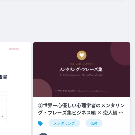
⑤世界一心優しい心理学者のメンタリン
グ・フレーズ集ビジネス編 × 恋人編 ×
浄土真宗のこころ _ Business ・
メンタリング
仏教
Romance ・ Words of Buddhist
Compassion