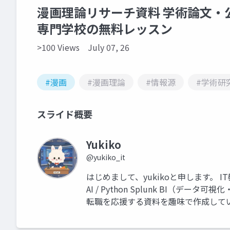
漫画理論リサーチ資料 学術論文・
専門学校の無料レッスン
>100 Views
July 07, 26
#漫画
#漫画理論
#情報源
#学術研
スライド概要
Yukiko
@yukiko_it
はじめまして、yukikoと申します。 I
AI / Python Splunk BI（
転職を応援する資料を趣味で作成して