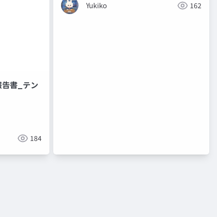
Yukiko
162
報告書_テン
184