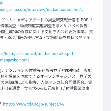
ml
angasho.com/interview/matsui-sensei-vol1/
メ・ゲーム・メディアアートの調査研究報告書を PDFで
度の基礎情報調査・助成制度実態調査をまとめた公式報告
など中間生成物の保存に関する文化庁の公式委託事業。 文
持ち込み方法・原稿用紙の使い方など実務情報を無料公開する
iles/kikin/artscouncil/mediahoukoku.pdf
-mangasho.com/
験授業(デジタルマンガ体験等 )+施設見学+個別相談。参加
同じ特別授業を体験できるオープンキャンパス。見学の
役マンガ家講師による指導、人気マンガ誌合同講評会。資
本無料 (交通費・食事代のみ自己負担 ) / 体験授業は事
https://www.tda.ac.jp/subject/M/