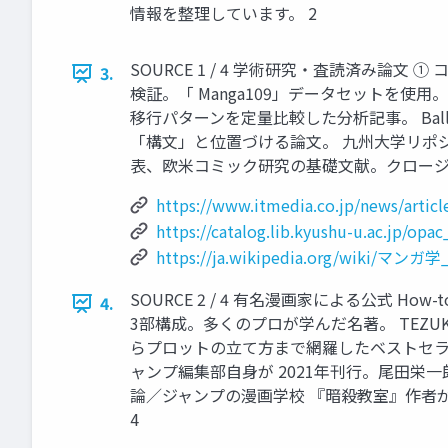
情報を整理しています。 2
SOURCE 1 / 4 学術研究・査読済み論
3.
検証。「 Manga109」データセットを使用。
移行パターンを定量比較した分析記事。 Ball
「構文」と位置づける論文。 九州大学リポジトリ▸ PD
表、欧米コミック研究の基礎文献。クロージャー (
https://www.itmedia.co.jp/news/artic
https://catalog.lib.kyushu-u.ac.jp/o
https://ja.wikipedia.org/w
SOURCE 2 / 4 有名漫画家による公式 
4.
3部構成。多くのプロが学んだ名著。 TEZUKA
らプロットの立て方まで網羅したベストセラー入
ャンプ編集部自身が 2021年刊行。尾田栄一郎
論／ジャンプの漫画学校 『暗殺教室』作者
4