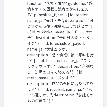
function: "落ち・着地" guideline: "感
情やオチを回収し読者の読みに応え
る" punchline_types: - { id: tendon,
name_ja: "天丼オチ", description: "同
じボケを反復・強度を上げて落とす" }
- { id: zukkoke, name_ja: "ずっこけオ
チ", description: "予想外の低さ・脱力
オチ" } - { id: foreshadow_payoff,
name_ja: "伏線回収オチ",
description: "起の情報が結で意味を持
つ" } - { id: blackout, name_ja: "ブラ
ックアウトオチ", description: "台詞な
し・沈黙のコマで終える" } - { id:
meta, name_ja: "メタオチ",
description: "作品の外側に言及して終
える" } - { id: reversal, name_ja: "どん
でん返しオチ", description: "前提その
ものが覆る" } 5