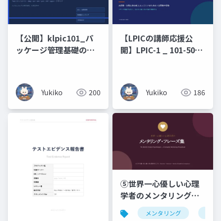
【公開】klpic101_パ
【LPICの講師応援公
ッケージ管理基礎の攻
開】LPIC-1 _ 101-500
略
原理原則と図解（未経
験・文系出身の新人エ
ンジニアのための 7 日
Yukiko
200
Yukiko
186
間集中研修）コマンド
暗記ではなく、なぜそ
う動くのかを図で理解
する編
⑤世界一心優しい心理
学者のメンタリング・
フレーズ集ビジネス編
メンタリング
仏教
× 恋人編 × 浄土真宗の