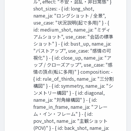
ル", effect: "不安・混乱・非日常感" }
shot_sizes: - { id: long_shot,
name_ja: "ロングショット / 全景",
use_case: "状況説明(起で多用)" } - {
id: medium_shot, name_ja: "ミディ
アムショット", use_case: "会話の標準
ショット" } - { id: bust_up, name_ja:
"バストアップ", use_case: "感情の可
視化" } - { id: close_up, name_ja: "ア
ップ / クローズアップ", use_case: "感
情の頂点(転に多用)" } composition: -
{ id: rule_of_thirds, name_ja: "三分割
構図" } - { id: symmetry, name_ja: "シ
ンメトリー構図" } - { id: diagonal,
name_ja: "対角線構図" } - { id:
frame_in_frame, name_ja: "フレー
ム・イン・フレーム" } - { id:
pov_shot, name_ja: "主観ショット
(POV)" } - { id: back_shot, name_ja: