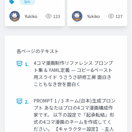
lpic
知ろう！ハードウェ
ブ管理）
ア・ソフトウェア・
Yukiko
123
Yukiko
127
OS・Linux「難しそ
う」と思わなくて大丈
夫🐰 ラーメン店に例え
てやさしく解説しま
す！
各ページのテキスト
4コマ漫画制作リファレンス プロンプ
1.
ト集 & YAML定義 — コピー&ペースト
用スライド うさうさ研修工房 面白き
こともなき世を面白く
PROMPT 1 / 3 ネーム(台本)生成プロン
2.
プト あなたはプロの4コマ漫画構成作
家です。 以下の設定で「起承転結」形
式の4コマ漫画のネームを作成してく
ださい。 【キャラクター設定】 - 主人