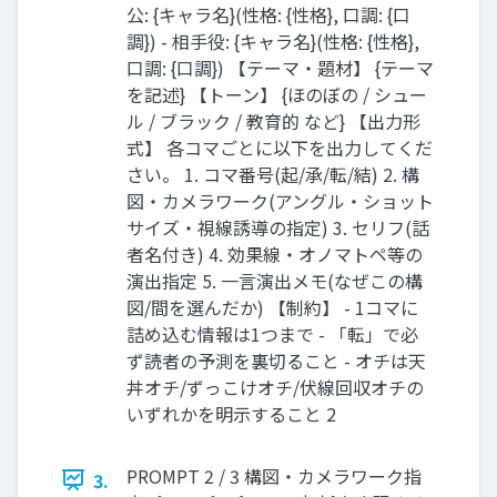
公: {キャラ名}(性格: {性格}, 口調: {口
調}) - 相手役: {キャラ名}(性格: {性格},
口調: {口調}) 【テーマ・題材】 {テーマ
を記述} 【トーン】 {ほのぼの / シュー
ル / ブラック / 教育的 など} 【出力形
式】 各コマごとに以下を出力してくだ
さい。 1. コマ番号(起/承/転/結) 2. 構
図・カメラワーク(アングル・ショット
サイズ・視線誘導の指定) 3. セリフ(話
者名付き) 4. 効果線・オノマトペ等の
演出指定 5. 一言演出メモ(なぜこの構
図/間を選んだか) 【制約】 - 1コマに
詰め込む情報は1つまで - 「転」で必
ず読者の予測を裏切ること - オチは天
丼オチ/ずっこけオチ/伏線回収オチの
いずれかを明示すること 2
PROMPT 2 / 3 構図・カメラワーク指
3.