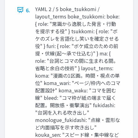
YAML 2 / 5 boke_tsukkomi /
6.
layout_terms boke_tsukkomi: boke:
{ role: "常識から逸脱した発言・行動
を提示する役" } tsukkomi: { role: "ボ
ケのズレを言語化し笑いを確定させる
役" } furi: { role: "ボケ成立のための前
提・伏線(起〜承で仕込む)" } ma: {
role: "台詞とコマの間に生まれる間。
省略と余白の技術" } layout_terms:
koma: "漫画の1区画。時間・視点の単
位" koma_wari: "ページ/枠内へのコマ
配置設計" koma_waku: "コマを囲む
線" bleed: "コマ枠が紙の端まで届く
配置。開放感・衝撃演出" fukidashi:
"台詞を入れる吹き出し"
monologue_fukidashi: "点線・雲形な
ど内面描写を示す吹き出し"
kouka_sen: "スピード線・集中線など