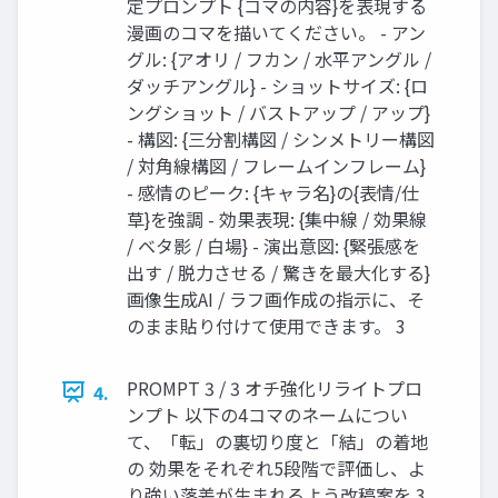
定プロンプト {コマの内容}を表現する
漫画のコマを描いてください。 - アン
グル: {アオリ / フカン / 水平アングル /
ダッチアングル} - ショットサイズ: {ロ
ングショット / バストアップ / アップ}
- 構図: {三分割構図 / シンメトリー構図
/ 対角線構図 / フレームインフレーム}
- 感情のピーク: {キャラ名}の{表情/仕
草}を強調 - 効果表現: {集中線 / 効果線
/ ベタ影 / 白場} - 演出意図: {緊張感を
出す / 脱力させる / 驚きを最大化する}
画像生成AI / ラフ画作成の指示に、そ
のまま貼り付けて使用できます。 3
PROMPT 3 / 3 オチ強化リライトプロ
4.
ンプト 以下の4コマのネームについ
て、「転」の裏切り度と「結」の着地
の 効果をそれぞれ5段階で評価し、よ
り強い落差が生まれるよう改稿案を 3