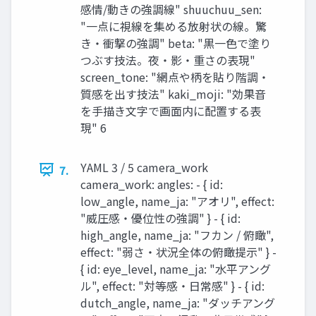
感情/動きの強調線" shuuchuu_sen:
"一点に視線を集める放射状の線。驚
き・衝撃の強調" beta: "黒一色で塗り
つぶす技法。夜・影・重さの表現"
screen_tone: "網点や柄を貼り階調・
質感を出す技法" kaki_moji: "効果音
を手描き文字で画面内に配置する表
現" 6
YAML 3 / 5 camera_work
7.
camera_work: angles: - { id:
low_angle, name_ja: "アオリ", effect:
"威圧感・優位性の強調" } - { id:
high_angle, name_ja: "フカン / 俯瞰",
effect: "弱さ・状況全体の俯瞰提示" } -
{ id: eye_level, name_ja: "水平アング
ル", effect: "対等感・日常感" } - { id:
dutch_angle, name_ja: "ダッチアング