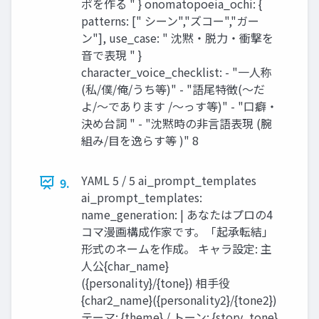
ポを作る " } onomatopoeia_ochi: {
patterns: [" シーン","ズコー","ガー
ン"], use_case: " 沈黙・脱力・衝撃を
音で表現 " }
character_voice_checklist: - "一人称
(私/僕/俺/うち等)" - "語尾特徴(〜だ
よ/〜であります /〜っす等)" - "口癖・
決め台詞 " - "沈黙時の非言語表現 (腕
組み/目を逸らす等 )" 8
YAML 5 / 5 ai_prompt_templates
9.
ai_prompt_templates:
name_generation: | あなたはプロの4
コマ漫画構成作家です。「起承転結」
形式のネームを作成。 キャラ設定: 主
人公{char_name}
({personality}/{tone}) 相手役
{char2_name}({personality2}/{tone2})
テーマ: {theme} / トーン: {story_tone}