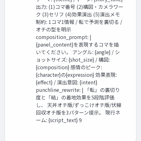
出力: (1)コマ番号 (2)構図・カメラワー
ク (3)セリフ (4)効果演出 (5)演出メモ
制約: 1コマ1情報 / 転で予測を裏切る /
オチの型を明示
composition_prompt: |
{panel_content}を表現するコマを描
いてください。 アングル: {angle} / シ
ョットサイズ: {shot_size} / 構図:
{composition} 感情のピーク:
{character}の{expression} 効果表現:
{effect} / 演出意図: {intent}
punchline_rewrite: | 「転」の裏切り
度と「結」の着地効果を5段階評価
し、 天丼オチ版/ずっこけオチ版/伏線
回収オチ版を3パターン提示。 現行ネ
ーム: {script_text} 9