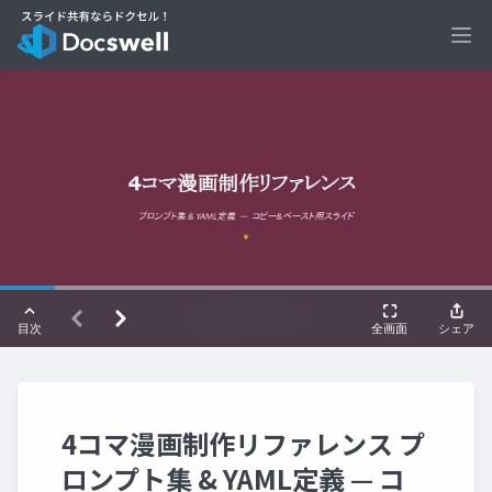
Ope
4コマ漫画制作リファレンス プ
ロンプト集 & YAML定義 — コ