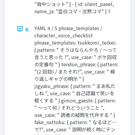
"背中ショット" } - { id: silent_panel,
name_ja: "空白コマ・沈黙コマ" } 7
YAML 4 / 5 phrase_templates /
8.
character_voice_checklist
phrase_templates: tsukkomi_teikei:
{ pattern: " そうはならんやろ / 〜って
言うと思った ?", use_case: " ボケ回収
の定番句 " } tendon_phrase: { pattern:
"(2 回目) / またそれ?", use_case: " 繰
り返しギャグの明示 " }
jigyaku_phrase: { pattern: " まあ私だ
しね ", use_case: " 自己認識で笑いを
軽くする " } gimon_gaeshi: { pattern:
" 〜って何 / それどういうこと ",
use_case: " 読者の疑問を代弁する " }
fake_nattoku: { pattern: " なるほど…
で?", use_case: " 説明が続く時にテン