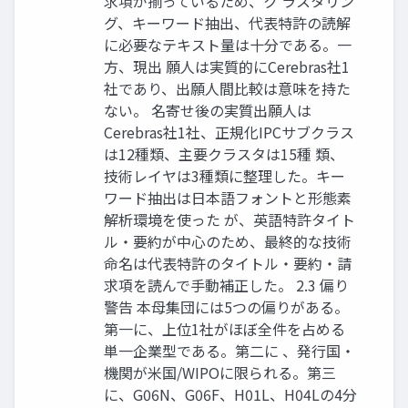
求項が揃っているため、ク ラスタリン
グ、キーワード抽出、代表特許の読解
に必要なテキスト量は十分である。一
方、現出 願人は実質的にCerebras社1
社であり、出願人間比較は意味を持た
ない。 名寄せ後の実質出願人は
Cerebras社1社、正規化IPCサブクラス
は12種類、主要クラスタは15種 類、
技術レイヤは3種類に整理した。キー
ワード抽出は日本語フォントと形態素
解析環境を使った が、英語特許タイト
ル・要約が中心のため、最終的な技術
命名は代表特許のタイトル・要約・請
求項を読んで手動補正した。 2.3 偏り
警告 本母集団には5つの偏りがある。
第一に、上位1社がほぼ全件を占める
単一企業型である。第二に 、発行国・
機関が米国/WIPOに限られる。第三
に、G06N、G06F、H01L、H04Lの4分