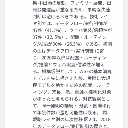
集 中出願の反動、ファミリー展開、出
願公開遅延が重なるため、単純な失速
判断は避けるべきであ る。 技術レイ
ヤ別では、データフロー/実行制御が
47件（41.2%）、ウェハ実装/信頼性が
37件（32. 5%）、配置・ルーティン
グ/推論が30件（26.3%）である。初期
の山はデータフロー/実行制御 に寄
り、2020年以降は配置・ルーティン
グ/推論とウェハ実装/信頼性が増え
る。機構仮説として 、WSEの基本演算
モデルを先に押さえた後、実際に大規
模モデルを動かすための配置、ルーテ
ィ ング、冗長、熱、電源へ権利化対象
が移ったと考えられる。対抗観察とし
て、同一発明の継続・ 分割・国際移行
で年別件数が歪む可能性は残る。 図:
戦略レイヤ別の年次推移 図2は、2018
年のデータフロー/実行制御の厚さと、