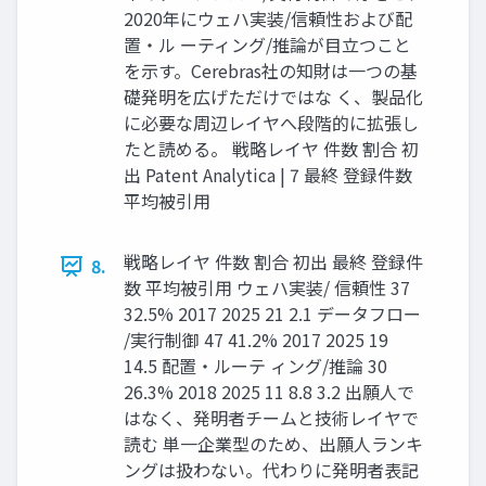
2020年にウェハ実装/信頼性および配
置・ル ーティング/推論が目立つこと
を示す。Cerebras社の知財は一つの基
礎発明を広げただけではな く、製品化
に必要な周辺レイヤへ段階的に拡張し
たと読める。 戦略レイヤ 件数 割合 初
出 Patent Analytica | 7 最終 登録件数
平均被引用
戦略レイヤ 件数 割合 初出 最終 登録件
8.
数 平均被引用 ウェハ実装/ 信頼性 37
32.5% 2017 2025 21 2.1 データフロー
/実行制御 47 41.2% 2017 2025 19
14.5 配置・ルーテ ィング/推論 30
26.3% 2018 2025 11 8.8 3.2 出願人で
はなく、発明者チームと技術レイヤで
読む 単一企業型のため、出願人ランキ
ングは扱わない。代わりに発明者表記