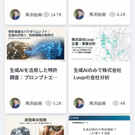
実践（スライド資料）
角渕由英
6.2K
角渕由英
14.7K
生成AIを活用した特許
生成AIのみで株式会社
調査：プロンプトエン
Luupの会社分析
ジニアリングの理論と
実践（プレゼン資料）
角渕由英
5.2K
角渕由英
4K