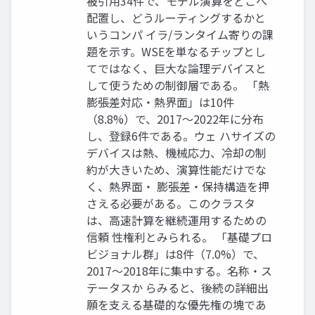
被引用34件で、モデル演算をどこへ
配置し、どうルーティングするかと
いうコンパ イラ/ランタイム寄りの課
題を示す。WSEを単なるチップとし
てではなく、巨大な論理デバイスと
して使うための制御層である。 「熱
膨張差対応・熱界面」は10件
（8.8%）で、2017〜2022年に分布
し、登録6件である。ウェ ハサイズの
デバイスは熱、機械応力、冷却の制
約が大きいため、演算性能だけでな
く、熱界面・ 膨張差・保持構造を押
さえる必要がある。このクラスタ
は、高速計算を継続運用するための
信頼 性権利とみられる。 「基礎プロ
ビジョナル群」は8件（7.0%）で、
2017〜2018年に集中する。名称・ス
テータスか らみると、後続の詳細出
願を支える基礎的な優先権の塊であ