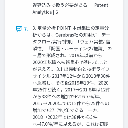
遅延込みで扱う必要がある 。 Patent
Analytica | 6
3. 定量分析 POINT 本母集団の定量分
7.
析からは、Cerebras社の知財が「デー
タフロー/実行制御」「ウェハ実装/ 信
頼性」「配置・ルーティング/推論」の
三層で形成され、2019年以前から
2020年以降へ技術重心 が移ったこと
が見える。 3.1 出願動向と技術ライフ
サイクル 2017年12件から2018年38件
へ急増し、その後2019年19件、2020
年25件と続く。2017→201 8年は12件
から38件への増加で+216.7%/年、
2017→2020年では12件から25件への
増加で+27 .7%/年である。一方、
2018→2022年では38件から3件
へ-47.0%/年に見えるが、これは初期