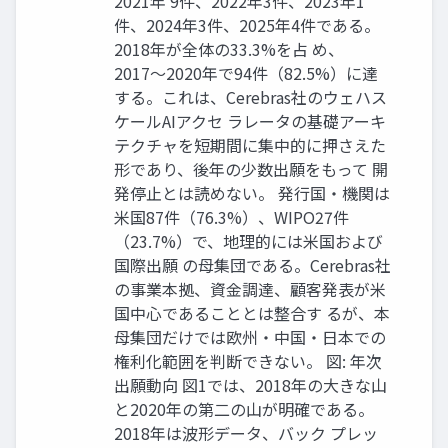
2021年 9件、2022年3件、2023年1
件、2024年3件、2025年4件である。
2018年が全体の33.3%を占 め、
2017〜2020年で94件（82.5%）に達
する。これは、Cerebras社のウェハス
ケールAIアクセ ラレータの基礎アーキ
テクチャを短期間に集中的に押さえた
形であり、後年の少数出願をもって 開
発停止とは読めない。 発行国・機関は
米国87件（76.3%）、WIPO27件
（23.7%）で、地理的には米国および
国際出願 の母集団である。Cerebras社
の事業本拠、資金調達、顧客発表が米
国中心であることとは整合す るが、本
母集団だけでは欧州・中国・日本での
権利化範囲を判断できない。 図: 年次
出願動向 図1では、2018年の大きな山
と2020年の第二の山が明確である。
2018年は波形データ、バック プレッ