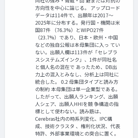
同社の強み・脅威・回 避または対抗の
方向性を中心に論じる。 アップロード
データは114件で、出願年は2017〜
2025年に分布する。発行国・機関は米
国87件 （76.3%）とWIPO27件
（23.7%）であり、日本・欧州・中国
などの独自公報は本母集団に入っ てい
ない。出願人欄は113件が「セレブラ
スシステムズインク」、1件が同社名
と個人名の混在で あったため、DB出
力上の混入とみなし、分析上は同社に
統合した。 0.2 母集団タイプと読み方
の制約 本母集団は単一企業型である。
したがって、出願人ランキング、出願
人シェア、出願人HHIを競 争構造の指
標として使わない。読み筋は、
Cerebras社内の時系列変化、IPC構
成、技術クラスタ 、権利化状況、代表
特許、外部事業環境との突合に置く。