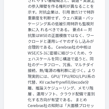
され やすい基礎概念と、製造・実装上
の参入障壁を作る権利が異なることを
示す。対抗企業は、引用 数だけで特許
重要度を判断せず、ウェハ実装・パッ
ケージング系の低被引用特許も監視対
象に入 れるべきである。 要点4 — 対
抗策はWSEの正面模倣ではなく、ワー
クロードと運用レイヤのずらし込みが
合理的である。 Cerebras社の中核は
WSE/CS-3に密接に結びつくため、ウ
ェハスケールを同じ構造で追うと、同
社のデータフロー、冗長、マルチダイ
接続、熱/電源の権利群に近づく。より
現実的には、GPU/ TPU/RDU/LPU系の
代替、KV cacheやprefill/decode分
離、推論スケジューリング、メモリ階
層 、運用ソフト、クラウド配備で差別
化する方向が有望である。 まとめ
Cerebras社の知財は「大面積プロセッ