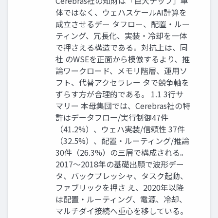
Cerebras社の知財は「巨大チップ」単
体ではなく、ウェハスケールAI計算を
成立させるデー タフロー、配置・ルー
ティング、冗長化、実装・冷却を一体
で押さえる構造である。対抗上は、同
社 のWSEを正面から模倣するより、推
論ワークロード、メモリ階層、運用ソ
フト、代替アクセラレー タで競争軸を
ずらす方が合理的である。 1.1 3行サ
マリー 本母集団では、Cerebras社の特
許はデータフロー/実行制御47件
（41.2%）、ウェハ実装/信頼性 37件
（32.5%）、配置・ルーティング/推論
30件（26.3%）の三層で構成される。
2017〜2018年の基礎出願で波形デー
タ、バックプレッシャ、タスク起動、
ファブリックを押さ え、2020年以降
は配置・ルーティング、電源、冷却、
マルチダイ接続へ重心を移している。