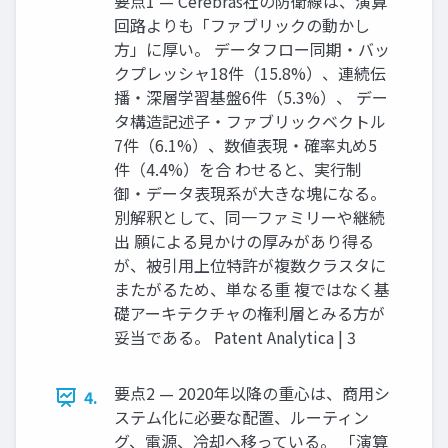
要点1 — Cerebras社の防衛線は、演算
回路よりも「ファブリックの動かし
方」に厚い。 データフロー同期・バッ
クプレッシャ18件（15.8%）、連続伝
播・深層学習基盤6件（5.3%）、 デー
タ構造記述子・ファブリックベクトル
7件（6.1%）、数値表現・確率丸め5
件（4.4%）を合 わせると、実行制
御・データ表現系が大きな塊になる。
別解釈として、同一ファミリーや継続
出 願による見かけの厚みがあり得る
が、被引用上位特許が複数クラスタに
またがるため、単なる重 複ではなく基
礎アーキテクチャの権利層とみる方が
妥当である。 Patent Analytica | 3
要点2 — 2020年以降の重心は、商用シ
4.
ステム化に必要な配置、ルーティン
グ、電源、冷却へ移っている。 「演算