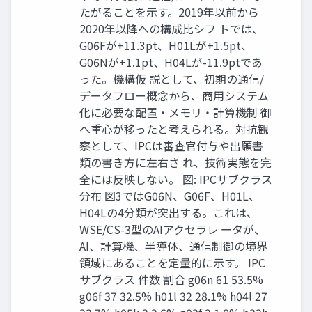
たがることを示す。2019年以前から
2020年以降への構成比シフ トでは、
G06Fが+11.3pt、H01Lが+1.5pt、
G06Nが+1.1pt、H04Lが-11.9ptであ
った。機構仮 説として、初期の通信/
データフロー概念から、商用システム
化に必要な配置・メモリ・計算機制 御
へ重心が移ったと考えられる。対抗観
察として、IPCは審査官付与や出願書
類の書き方に左右さ れ、技術実態を完
全には反映しない。 図: IPCサブクラス
分布 図3ではG06N、G06F、H01L、
H04Lの4分類が突出する。これは、
WSE/CS-3型のAIアクセラレ ータが、
AI、計算機、半導体、通信制御の境界
領域にあることを定量的に示す。 IPC
サブクラス 件数 割合 g06n 61 53.5%
g06f 37 32.5% h01l 32 28.1% h04l 27