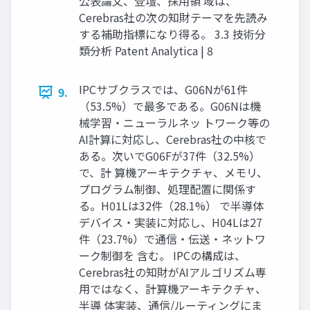
公表論文、登壇、採用領 域は、
Cerebras社の次の知財テーマを先読み
する補助指標になり得る。 3.3 技術分
類分析 Patent Analytica | 8
IPCサブクラスでは、G06Nが61件
9.
（53.5%）で最多である。G06Nは機
械学習・ニューラルネッ トワーク等の
AI計算に対応し、Cerebras社の中核で
ある。次いでG06Fが37件（32.5%）
で、計 算機アーキテクチャ、メモリ、
プログラム制御、処理配置に関係す
る。H01Lは32件（28.1%） で半導体
デバイス・実装に対応し、H04Lは27
件（23.7%）で通信・伝送・ネットワ
ーク制御を 含む。 IPCの構成は、
Cerebras社の知財がAIアルゴリズム専
用ではなく、計算機アーキテクチャ、
半導 体実装、通信/ルーティングにま