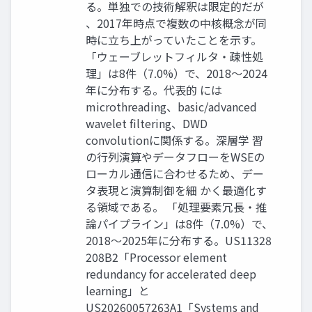
る。単独での技術解釈は限定的だが
、2017年時点で複数の中核概念が同
時に立ち上がっていたことを示す。
「ウェーブレットフィルタ・疎性処
理」は8件（7.0%）で、2018〜2024
年に分布する。代表的 には
microthreading、basic/advanced
wavelet filtering、DWD
convolutionに関係する。深層学 習
の行列演算やデータフローをWSEの
ローカル通信に合わせるため、デー
タ表現と演算制御を細 かく最適化す
る領域である。 「処理要素冗長・推
論パイプライン」は8件（7.0%）で、
2018〜2025年に分布する。US11328
208B2「Processor element
redundancy for accelerated deep
learning」と
US20260057263A1「Systems and