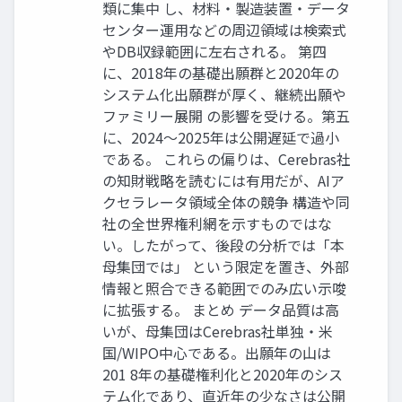
類に集中 し、材料・製造装置・データ
センター運用などの周辺領域は検索式
やDB収録範囲に左右される。 第四
に、2018年の基礎出願群と2020年の
システム化出願群が厚く、継続出願や
ファミリー展開 の影響を受ける。第五
に、2024〜2025年は公開遅延で過小
である。 これらの偏りは、Cerebras社
の知財戦略を読むには有用だが、AIア
クセラレータ領域全体の競争 構造や同
社の全世界権利網を示すものではな
い。したがって、後段の分析では「本
母集団では」 という限定を置き、外部
情報と照合できる範囲でのみ広い示唆
に拡張する。 まとめ データ品質は高
いが、母集団はCerebras社単独・米
国/WIPO中心である。出願年の山は
201 8年の基礎権利化と2020年のシス
テム化であり、直近年の少なさは公開