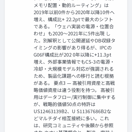
メモリ配置・動的ルーティング」は
2019年以前0件から2020年以降10件へ
増え、構成比+ 22.2ptで最大のシフト
である。「ウェハ実装の電源・位置合
わせ」も2020〜2021年に5件出現 し
た。別解釈として公開遅延やDB収録タ
イミングの影響があり得るが、IPCの
G06F構成比が202 0年以降に+11.3pt
増え、外部事業情報でもCS-3の電源・
冷却・大規模モデル対応が強調される
ため、製品化課題への移行と読む根拠
がある。 要点3 — 高被引用資産と高戦
略価値資産は違う役割を持つ。 高被引
用はデータフロー/実行制御に集中する
が、戦略的価値50点の特許は
US12463139B2、U S11367686B2な
どマルチダイ相互接続に多い。これ
は、研究コミュニティや後願から参照