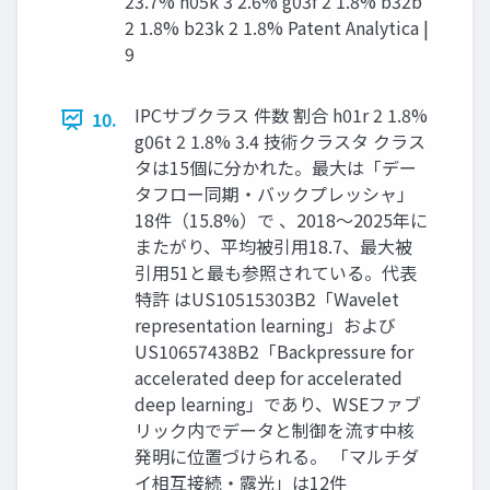
23.7% h05k 3 2.6% g03f 2 1.8% b32b
2 1.8% b23k 2 1.8% Patent Analytica |
9
IPCサブクラス 件数 割合 h01r 2 1.8%
10.
g06t 2 1.8% 3.4 技術クラスタ クラス
タは15個に分かれた。最大は「デー
タフロー同期・バックプレッシャ」
18件（15.8%）で 、2018〜2025年に
またがり、平均被引用18.7、最大被
引用51と最も参照されている。代表
特許 はUS10515303B2「Wavelet
representation learning」および
US10657438B2「Backpressure for
accelerated deep for accelerated
deep learning」であり、WSEファブ
リック内でデータと制御を流す中核
発明に位置づけられる。 「マルチダ
イ相互接続・露光」は12件