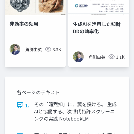
非効率の効用
生成AIを活用した知財
DDの効率化
角渕由英
3.3K
角渕由英
3.1K
各ページのテキスト
その「暗黙知」に、翼を授ける。 生成
1.
AIと協働する、次世代特許スクリーニ
ングの実践 NotebookLM