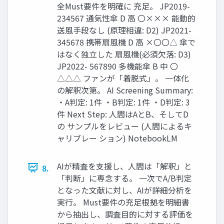
全Must要件を明確に 充足。 JP2019-
234567 通気性傘 D 高 〇××× 能動的
送風手段なし (原理相違: D2) JP2021-
345678 携帯扇風機 D 高 ×〇〇△ 傘で
はなく独立した 扇風機(必須欠落: D3)
JP2022- 567890 多機能傘 B 中 〇
△△△ ファンが「着脱式」。 一体化
の解釈次第。 AI Screening Summary:
・A判定: 1件 ・B判定: 1件 ・D判定: 3
件 Next Step: 人間はAとB、そしてD
の サンプルをレビュー (人間によるキ
ャリブレー ション) NotebookLM
AIが精査を支援し、人間は「解釈」と
8.
「判断」に専念する。 一次でA/B判定
となった文献に対し、AIが詳細分析を
実行。 Must要件の充足根拠を明細書
から抽出し、調査目的に対する評価を