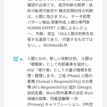
確認が必須です。 高次判断の限界：技
術の転用可能性や 概念的類似性の判断
は、人間に及びま せん。 データ処理
パターン検出 草案作成 人間の専門家
HUMAN EXPERT 人間によるレビュ
ー、 判断、修正 「AIは人間の判断を拡
張する道具であり、 代替するものでは
ない。」 NotebookLM
人間とAIの、新しい役割分担。 人間は
4.
「戦略家」として判断基準を設計し、
AIは「実行者」として大量の情報を処
理・整理します。 工程 (Phase) 人間の
責務 (Human's Responsibility) AIの責
務 (AI's Responsibility) 設計 (Design)
目的定義、Must/除外基準の決定 Must
候補の提案、同義語展開 一次
(Primary) キャリブレーション、D判定