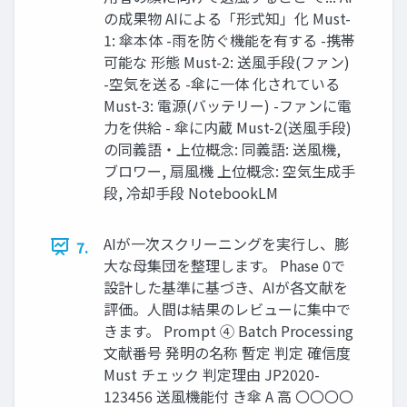
の成果物 AIによる「形式知」化 Must-
1: 傘本体 -雨を防ぐ機能を有する -携帯
可能な 形態 Must-2: 送風手段(ファン)
-空気を送る -傘に一体 化されている
Must-3: 電源(バッテリー) -ファンに電
力を供給 - 傘に内蔵 Must-2(送風手段)
の同義語・上位概念: 同義語: 送風機,
ブロワー, 扇風機 上位概念: 空気生成手
段, 冷却手段 NotebookLM
AIが一次スクリーニングを実行し、膨
7.
大な母集団を整理します。 Phase 0で
設計した基準に基づき、AIが各文献を
評価。人間は結果のレビューに集中で
きます。 Prompt ④ Batch Processing
文献番号 発明の名称 暫定 判定 確信度
Must チェック 判定理由 JP2020-
123456 送風機能付 き傘 A 高 〇〇〇〇