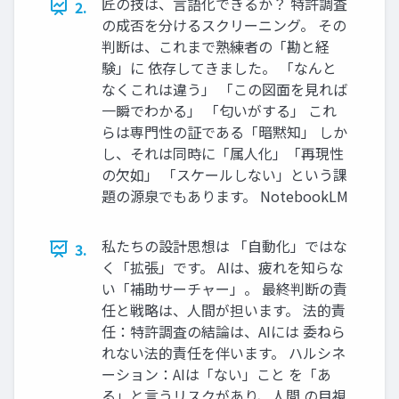
匠の技は、言語化できるか？ 特許調査
2.
の成否を分けるスクリーニング。 その
判断は、これまで熟練者の「勘と経
験」に 依存してきました。 「なんと
なくこれは違う」 「この図面を見れば
一瞬でわかる」 「匂いがする」 これ
らは専門性の証である「暗黙知」 しか
し、それは同時に「属人化」「再現性
の欠如」 「スケールしない」という課
題の源泉でもあります。 NotebookLM
私たちの設計思想は 「自動化」ではな
3.
く「拡張」です。 AIは、疲れを知らな
い「補助サーチャー」。 最終判断の責
任と戦略は、人間が担います。 法的責
任：特許調査の結論は、AIには 委ねら
れない法的責任を伴います。 ハルシネ
ーション：AIは「ない」こと を「あ
る」と言うリスクがあり、人間 の目視