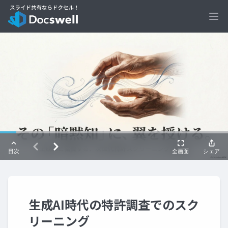
Ope
生成AI時代の特許調査でのスク
リーニング