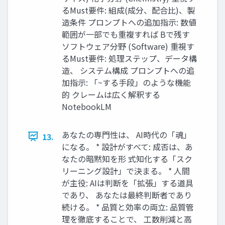
るMust要件: 組成(成分、配合比)、製
造条件 プロンプトへの追加指示: 数値
範囲が一部でも重複すれば Bで残す
ソフトウェア分野 (Software) 重視す
るMust要件: 処理ステップ、データ構
造、 システム構成 プロンプトへの追
加指示: 「~する手段」のような機能
的 クレームは広く解釈する
NotebookLM
あなたの専門性は、 AI時代の「魂」
13.
になる。 * 設計がすべて: 成否は、あ
なたの暗黙知を形 式知化する「スク
リーニング設計」で決まる。 * 人間
が主役: AIは判断を「拡張」する道具
であり、 あなたは最終判断者であり
続ける。 * 品質と効率の両立: 品質管
理を徹底することで、 工数削減と高