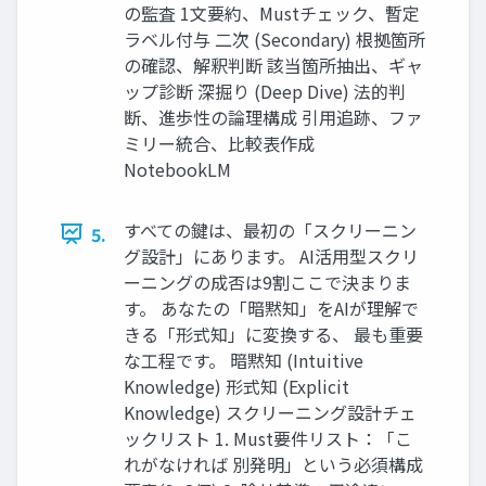
の監査 1文要約、Mustチェック、暫定
ラベル付与 二次 (Secondary) 根拠箇所
の確認、解釈判断 該当箇所抽出、ギャ
ップ診断 深掘り (Deep Dive) 法的判
断、進歩性の論理構成 引用追跡、ファ
ミリー統合、比較表作成
NotebookLM
すべての鍵は、最初の「スクリーニン
5.
グ設計」にあります。 AI活用型スクリ
ーニングの成否は9割ここで決まりま
す。 あなたの「暗黙知」をAIが理解で
きる「形式知」に変換する、 最も重要
な工程です。 暗黙知 (Intuitive
Knowledge) 形式知 (Explicit
Knowledge) スクリーニング設計チェ
ックリスト 1. Must要件リスト：「こ
れがなければ 別発明」という必須構成