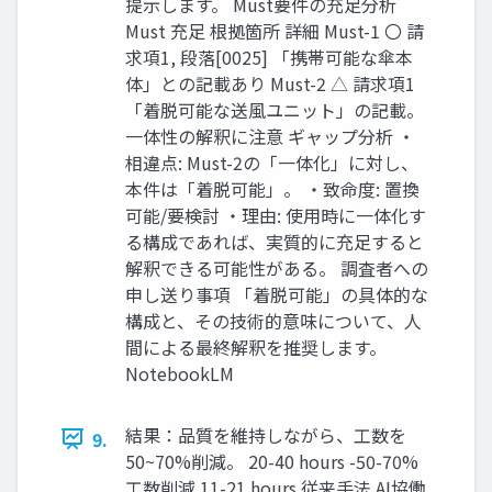
提示します。 Must要件の充足分析
Must 充足 根拠箇所 詳細 Must-1 〇 請
求項1, 段落[0025] 「携帯可能な傘本
体」との記載あり Must-2 △ 請求項1
「着脱可能な送風ユニット」の記載。
一体性の解釈に注意 ギャップ分析 ・
相違点: Must-2の「一体化」に対し、
本件は「着脱可能」。 ・致命度: 置換
可能/要検討 ・理由: 使用時に一体化す
る構成であれば、実質的に充足すると
解釈できる可能性がある。 調査者への
申し送り事項 「着脱可能」の具体的な
構成と、その技術的意味について、人
間による最終解釈を推奨します。
NotebookLM
結果：品質を維持しながら、工数を
9.
50~70%削減。 20-40 hours -50-70%
工数削減 11-21 hours 従来手法 AI協働