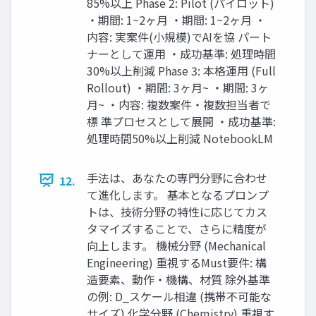
85%以上 Phase 2: Pilot (パイロット)
・期間: 1~2ヶ月 ・期間: 1~2ヶ月 ・
内容: 実案件(小規模)でAIを協 パート
ナーとして運用 ・成功基準: 処理時間
30%以上削減 Phase 3: 本格運用 (Full
Rollout) ・期間: 3ヶ月~ ・期間: 3ヶ
月~ ・内容: 複数案件・複数担当者で
標 準プロセスとして展開 ・成功基準:
処理時間50%以上削減 NotebookLM
手法は、あなたの専門分野に合わせ
12.
て進化します。 基本となるプロンプ
トは、技術分野の特性に応じてカス
タマイズすることで、さらに精度が
向上します。 機械分野 (Mechanical
Engineering) 重視するMust要件: 構
造要素、動作・機構、材質 除外基準
の例: D_スケール相違 (携帯不可能な
サイズ) 化学分野 (Chemistry) 重視す