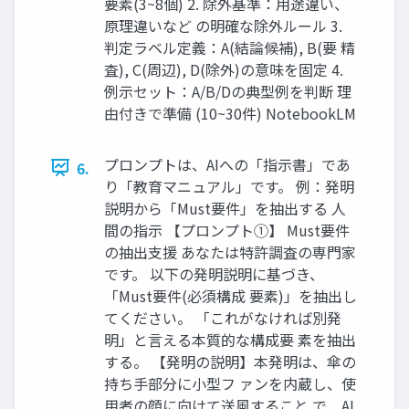
要素(3~8個) 2. 除外基準：用途違い、
原理違いなど の明確な除外ルール 3.
判定ラベル定義：A(結論候補), B(要 精
査), C(周辺), D(除外)の意味を固定 4.
例示セット：A/B/Dの典型例を判断 理
由付きで準備 (10~30件) NotebookLM
プロンプトは、AIへの「指示書」であ
6.
り「教育マニュアル」です。 例：発明
説明から「Must要件」を抽出する 人
間の指示 【プロンプト①】 Must要件
の抽出支援 あなたは特許調査の専門家
です。 以下の発明説明に基づき、
「Must要件(必須構成 要素)」を抽出し
てください。 「これがなければ別発
明」と言える本質的な構成要 素を抽出
する。 【発明の説明】本発明は、傘の
持ち手部分に小型フ ァンを内蔵し、使
用者の顔に向けて送風すること で... AI