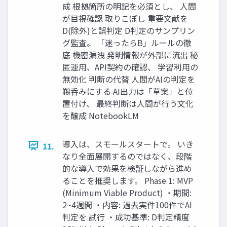
成 根拠箇所の明記を必須とし、 人間
が目視確認 取りこぼし 重要文献を
D(除外)と誤判定 D判定のサンプリン
グ監査。 「迷ったらB」ルールの徹
底 機密漏洩 発明情報が外部に流出 秘
匿運用、API契約の確認、 学習利用の
無効化 判断の代替 人間がAIの判定を
鵜呑みにする AI出力は「草案」と位
置付け、 最終判断は人間が行う文化
を醸成 NotebookLM
導入は、スモールスタートで。 いき
11.
なり全面展開するのではなく、段階
的な導入で効果を検証しながら進め
ることを推奨します。 Phase 1: MVP
(Minimum Viable Product) ・期間:
2~4週間 ・内容: 過去実件100件でAI
判定を 試行 ・成功基準: D判定精度