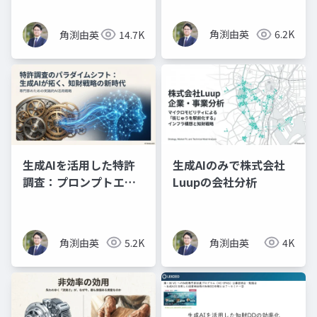
実践（スライド資料）
角渕由英
6.2K
角渕由英
14.7K
生成AIを活用した特許
生成AIのみで株式会社
調査：プロンプトエン
Luupの会社分析
ジニアリングの理論と
実践（プレゼン資料）
角渕由英
5.2K
角渕由英
4K