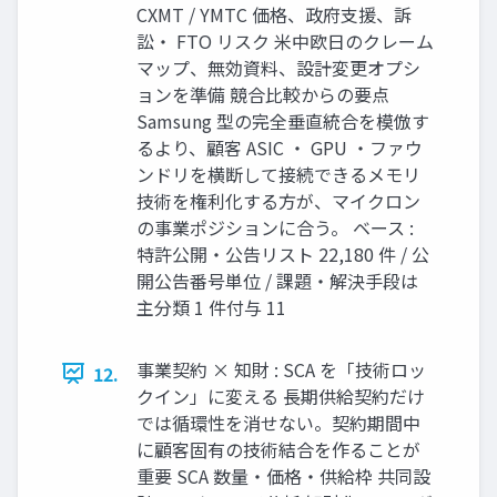
CXMT / YMTC 価格、政府支援、訴
訟・ FTO リスク 米中欧日のクレーム
マップ、無効資料、設計変更オプシ
ョンを準備 競合比較からの要点
Samsung 型の完全垂直統合を模倣す
るより、顧客 ASIC ・ GPU ・ファウ
ンドリを横断して接続できるメモリ
技術を権利化する方が、マイクロン
の事業ポジションに合う。 ベース :
特許公開・公告リスト 22,180 件 / 公
開公告番号単位 / 課題・解決手段は
主分類 1 件付与 11
事業契約 × 知財 : SCA を「技術ロッ
12.
クイン」に変える 長期供給契約だけ
では循環性を消せない。契約期間中
に顧客固有の技術結合を作ることが
重要 SCA 数量・価格・供給枠 共同設