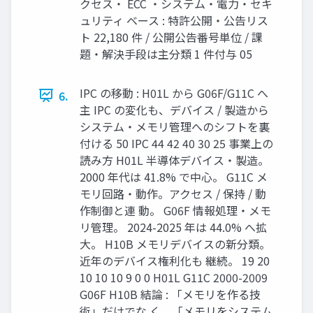
クセス・ ECC ・システム・電力・セキ
ュリティ ベース : 特許公開・公告リス
ト 22,180 件 / 公開公告番号単位 / 課
題・解決手段は主分類 1 件付与 05
IPC の移動 : H01L から G06F/G11C へ
6.
主 IPC の変化も、デバイス / 製造から
システム・メモリ管理へのシフトを裏
付ける 50 IPC 44 42 40 30 25 事業上の
読み方 H01L 半導体デバイス・製造。
2000 年代は 41.8% で中心。 G11C メ
モリ回路・動作。アクセス / 保持 / 動
作制御と連 動。 G06F 情報処理・メモ
リ管理。 2024-2025 年は 44.0% へ拡
大。 H10B メモリデバイスの新分類。
近年のデバイス権利化も 継続。 19 20
10 10 10 9 0 0 H01L G11C 2000-2009
G06F H10B 結論 : 「メモリを作る技
術」だけでな く、「メモリをシステム