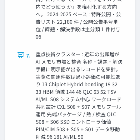
内でどう使う か」を権利化する方向
へ。 2024-2025 ベース : 特許公開・公
告リスト 22,180 件 / 公開公告番号単
位 / 課題・解決手段は主分類 1 件付与
06
重点技術クラスター : 近年の出願増が
7.
AI メモリ市場と整合 名称・課題・解決
手段に明示語が出るレコードを集計。
実際の関連件数は過小評価の可能性あ
り 13 Chiplet Hybrid bonding 19 32
33 HBM 領域 144 46 QLC 63 52 TSV
AI/ML S08 システム中心 ワークロード
共同設計 CXL S08 + S07 メモリプール
運用 先端パッケージ / 熱 / 検査 QLC
S08 + S06 SSD コントローラ価値
PIM/CIM S08 + S05 + S01 データ移動
削減 96 181 AI/ML 50