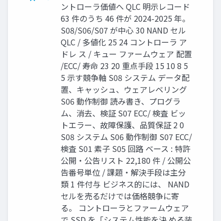
ントローラ価値へ QLC 明示レコード
63 件のうち 46 件が 2024-2025 年。
S08/S06/S07 が中心 30 NAND セル
QLC / 多値化 25 24 コントローラ ア
ドレ ス / キュー ファームウェア 配置
/ECC/ 寿命 23 20 重点手段 15 10 8 5
5 示す競争軸 S08 システム データ配
置、キャッシュ、ウェアレベリング
S06 動作制御 読み書き、プログラ
ム、消去、検証 S07 ECC/ 検査 ビッ
トエラー、故障保護、品質保証 2 0
S08 システム S06 動作制御 S07 ECC/
検査 S01 素子 S05 回路 ベース : 特許
公開・公告リスト 22,180 件 / 公開公
告番号単位 / 課題・解決手段は主分
類 1 件付与 ビジネス的には、 NAND
セルを売るだけでは価格競争に寄
る。 コントローラとファームウェア
で SSD を「システム性能を決 める装