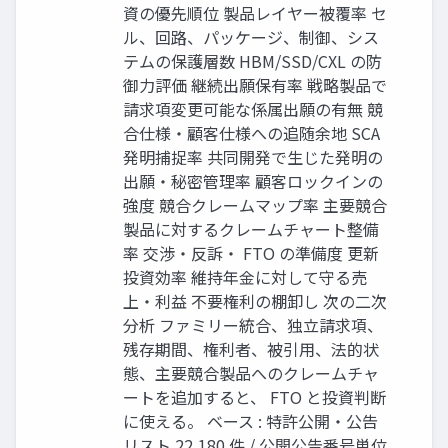
資の優先順位 製品レイヤー被覆率 セ
ル、回路、パッケージ、制御、シス
テムの保護層数 HBM/SSD/CXL の防
御力評価 継続出願保有率 戦略製品で
請求項変更可能な係属出願の有無 競
合仕様・顧客仕様への追随余地 SCA
発明捕捉率 共同開発で生じた発明の
出願・秘密管理率 顧客ロックインの
強度 競合クレームマップ率 主要競合
製品に対するクレームチャート整備
率 交渉・反訴・ FTO の準備度 更新
投資効率 維持年金に対して守る売
上・利益 不要権利の棚卸し 次の二次
分析 ファミリー統合、独立請求項、
残存期間、権利者、被引用、法的状
態、主要競合製品へのクレームチャ
ートを追加すると、 FTO と投資判断
に使える。 ベース : 特許公開・公告
リスト 22,180 件 / 公開公告番号単位