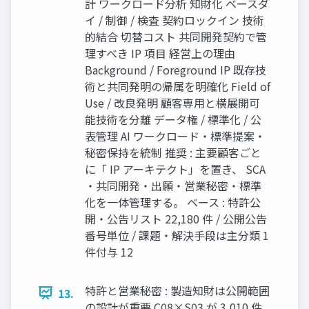
計 ワークロード分析 知財化 ベースダ
イ / 制御 / 検査 契約ロックイン 技術
的結合 切替コスト 共同開発契約で管
理すべき IP 項目 経営上の理由
Background / Foreground IP 既存技
術と共同発明の帰属を明確化 Field of
Use / 改良発明 顧客専用と横展開可
能技術を分離 データ権 / 標準化 / 公
表管理 AI ワークロード・標準提案・
秘密保持を統制 推奨 : 主要顧客ごと
に「 IP アーキテクト」を置き、 SCA
・共同開発・出願・営業秘密・標準
化を一体管理する。 ベース : 特許公
開・公告リスト 22,180 件 / 公開公告
番号単位 / 課題・解決手段は主分類 1
件付与 12
特許と営業秘密 : 製造知財は公開範囲
13.
の設計が重要 C08×S03 が 3,010 件