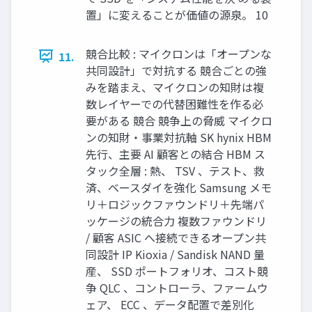
置」に変えることが価値の源泉。 10
競合比較 : マイクロンは「オープンな
11.
共同設計」で対抗する 競合ごとの強
みを踏まえ、マイクロンの知財は複
数レイヤーでの代替困難性を作る必
要がある 競合 競争上の脅威 マイクロ
ンの知財・事業対抗軸 SK hynix HBM
先行、主要 AI 顧客との結合 HBM ス
タック全層 : 熱、 TSV 、テスト、救
済、ベースダイを強化 Samsung メモ
リ＋ロジックファウンドリ＋先端パ
ッケージの統合力 複数ファウンドリ
/ 顧客 ASIC へ接続できるオープン共
同設計 IP Kioxia / Sandisk NAND 量
産、 SSD ポートフォリオ、コスト競
争 QLC 、コントローラ、ファームウ
ェア、 ECC 、データ配置で差別化