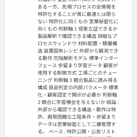
ある一方、先端プロセスの全情報を
特許化することが常に最適とは限ら
ない 特許化に向くもの 営業秘密化に
向くもの 判断軸 1 侵害立証できるか
製品解析で確認できる構造 詳細なプ
ロセスウィンドウ 材料配置・積層構
造 装置固有レシピ 外部から観測でき
る動作 欠陥解析モデル 標準インター
フェース 歩留まり学習データ 顧客が
使用する制御方式 工場ごとのチュー
ニング 判断軸 3 競合製品に読み得る
構成 良品判定の内部パラメータ 標準
化・顧客認定で開示が必要か 判断軸
2 競合に学習機会を与えないか 結論 :
外部から確認できる構造・動作は特
許、再現困難な工程条件・歩留まり
データは営業秘密として二層管理す
る。 ベース : 特許公開・公告リスト