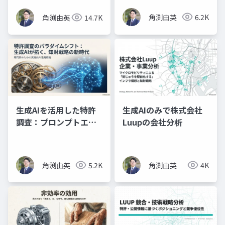
角渕由英
6.2K
角渕由英
14.7K
生成AIを活用した特許
生成AIのみで株式会社
調査：プロンプトエン
Luupの会社分析
ジニアリングの理論と
実践（プレゼン資料）
角渕由英
5.2K
角渕由英
4K