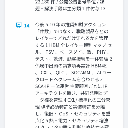
22,180 件 / 公開公告番号単位 / 課
題・解決手段は主分類 1 件付与 13
今後 5-10 年の推奨知財アクション
14.
「件数」ではなく、戦略製品をどの
レイヤーでどれだけ守れるかを管理
する 1 HBM 全レイヤー権利マップ セ
ル、 TSV 、ベースダイ、熱、 PHY 、
テスト、救済、顧客接続を一体管理 2
係属中出願の請求項再設計 HBM4E
、 CXL 、 QLC 、 SOCAMM 、 AI ワー
クロードへクレームを合わせる 3
SCA-IP 一体運営 主要顧客ごとに IP
アーキテクトを置き、共同発明とデ
ータ権を管理 4 CXL/ 標準化の二分管
理 標準必須特許と実装特許を分離
し、復旧・ QoS ・セキュリティを重
点化 5 熱・電力・セキュリティ増強
AI クラスタの購入判断に直結する認