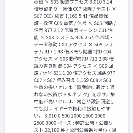
歩留 × S03 製造プロセス 3,010 3.14
倍歩留まり・原価 C07 故障 / テスト ×
S07 ECC/ 検査 1,169 5.41 倍品質保
証・救済 C05 電気 / 信号 × S05 回路 /
信号 977 2.12 倍電気マージン C01 性
能 × S08 システム 926 2.64 倍帯域・
データ移動 C04 アクセス × S08 シス
テム 917 1.98 倍メモリ階層制御 C04
アクセス × S06 動作制御 712 2.88 倍
読み書き制御 C04 アクセス × S05 回
路 / 信号 631 1.20 倍アクセス回路 977
C07×S07 読み替え 1,169 C08×S03
件数の多いセルは「量産時に避けて通
れない技術ボトルネッ ク」を示す。集
中度が高いセルは、競合が設計回避し
ても別レ イヤーで権利に接触しやす
い。 3,010 0 500 1000 1500 2000
2500 3000 ベース : 特許公開・公告リ
スト 22,180 件 / 公開公告番号単位 / 課