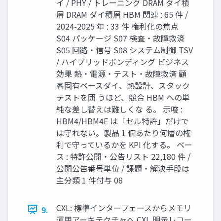
イ / PHY / トレーニング DRAM ダイ積
層 DRAM ダイ積層 HBM 関連 : 65 件 /
2024-2025 年 : 33 件 権利化の焦点
S04 パッケージ S07 検査・故障救済
S05 回路・信号 S08 システム制御 TSV
/ ハイブリッドボンディング ビジネス
効果 熱・電源・テスト・故障救済 顧
客固有ベースダイ、熱設計、スタック
テストを囲 うほど、競合 HBM への単
純な差し替えは難しくな る。 示唆 :
HBM4/HBM4E は「セル特許」だけで
は守れない。製品 1 個あたり何層の権
利で守っているかを KPI 化する。 ベー
ス : 特許公開・公告リスト 22,180 件 /
公開公告番号単位 / 課題・解決手段は
主分類 1 件付与 08
CXL: 標準インターフェースからメモリ
9.
運用アーキテクチャへ CXL 明示レコー