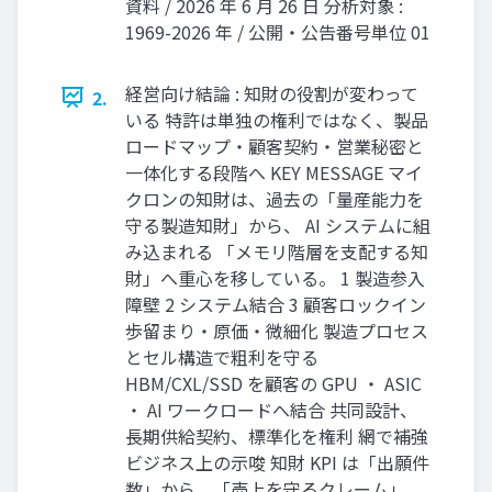
資料 / 2026 年 6 月 26 日 分析対象 :
1969-2026 年 / 公開・公告番号単位 01
経営向け結論 : 知財の役割が変わって
2.
いる 特許は単独の権利ではなく、製品
ロードマップ・顧客契約・営業秘密と
一体化する段階へ KEY MESSAGE マイ
クロンの知財は、過去の「量産能力を
守る製造知財」から、 AI システムに組
み込まれる 「メモリ階層を支配する知
財」へ重心を移している。 1 製造参入
障壁 2 システム結合 3 顧客ロックイン
歩留まり・原価・微細化 製造プロセス
とセル構造で粗利を守る
HBM/CXL/SSD を顧客の GPU ・ ASIC
・ AI ワークロードへ結合 共同設計、
長期供給契約、標準化を権利 網で補強
ビジネス上の示唆 知財 KPI は「出願件
数」から、「売上を守るクレーム」