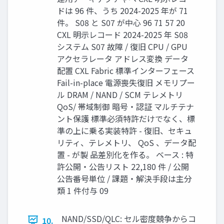
ドは 96 件、うち 2024-2025 年が 71
件。 S08 と S07 が中心 96 71 57 20
CXL 明示レコード 2024-2025 年 S08
システム S07 故障 / 復旧 CPU / GPU
アクセラレータ アドレス変換 データ
配置 CXL Fabric 標準インターフェース
Fail-in-place 電源喪失復旧 メモリプー
ル DRAM / NAND / SCM テレメトリ
QoS/ 帯域制御 暗号・認証 マルチテナ
ント保護 標準必須特許だけでなく、標
準の上に乗る実装特許 - 復旧、セキュ
リティ、テレメトリ、 QoS 、データ配
置 - が製 品差別化を作る。 ベース : 特
許公開・公告リスト 22,180 件 / 公開
公告番号単位 / 課題・解決手段は主分
類 1 件付与 09
NAND/SSD/QLC: セル密度競争からコ
10.