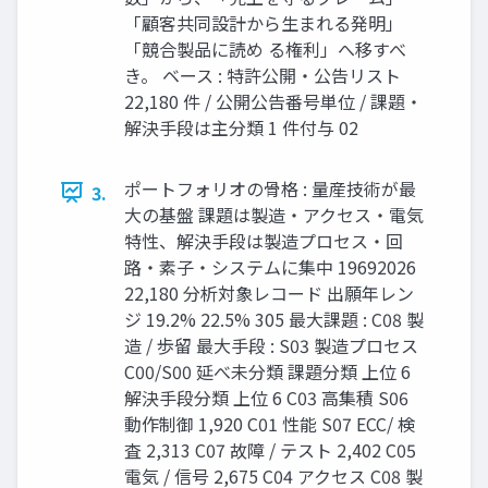
「顧客共同設計から生まれる発明」
「競合製品に読め る権利」へ移すべ
き。 ベース : 特許公開・公告リスト
22,180 件 / 公開公告番号単位 / 課題・
解決手段は主分類 1 件付与 02
ポートフォリオの骨格 : 量産技術が最
3.
大の基盤 課題は製造・アクセス・電気
特性、解決手段は製造プロセス・回
路・素子・システムに集中 19692026
22,180 分析対象レコード 出願年レン
ジ 19.2% 22.5% 305 最大課題 : C08 製
造 / 歩留 最大手段 : S03 製造プロセス
C00/S00 延べ未分類 課題分類 上位 6
解決手段分類 上位 6 C03 高集積 S06
動作制御 1,920 C01 性能 S07 ECC/ 検
査 2,313 C07 故障 / テスト 2,402 C05
電気 / 信号 2,675 C04 アクセス C08 製