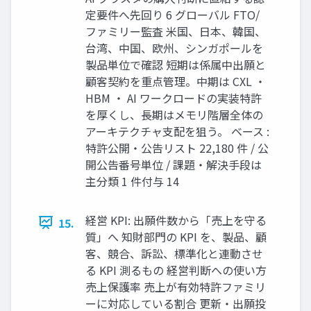
定要件へ先回り 6 グローバル FTO/
ファミリー監査 米国、日本、韓国、
台湾、中国、欧州、シンガポールを
製品単位で確認 短期は係属中出願と
顧客契約を重点管理。中期は CXL ・
HBM ・ AI ワークロードの実装特許
を厚くし、長期はメモリ階層全体の
アーキテクチャ支配を狙う。 ベース :
特許公開・公告リスト 22,180 件 / 公
開公告番号単位 / 課題・解決手段は
主分類 1 件付与 14
経営 KPI: 出願件数から「売上を守る
15.
質」へ 知財部門の KPI を、製品、顧
客、競合、訴訟、標準化と連動させ
る KPI 測るもの 経営判断への使い方
売上保護率 売上が有効特許ファミリ
ーに対応している割合 更新・出願投