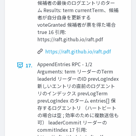
候補者の最後のログエントリのター
ム Results: term currentTerm、候補
者が自分自身を更新する
voteGranted 候補者が票を得た場合
true 16 引用:
https://raft.github.io/raft.pdf
https://raft.github.io/raft.pdf
AppendEntries RPC - 1/2
17.
Arguments: term リーダーのTerm
leaderId リーダーのID prevLogIndex
新しいエントリの直前のログエント
リのインデックス prevLogTerm
prevLogIndex のターム entries[] 保
存するログエントリ （ハートビート
の場合は空 ; 効率のために複数送信も
可） leaderCommit リーダーの
commitIndex 17 引用: