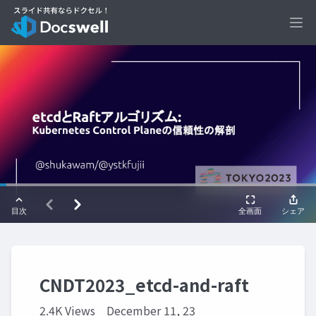
Ope
CNDT2023_etcd-and-raft
2.4K Views
December 11, 23