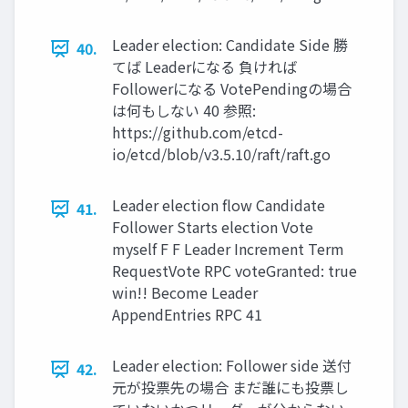
Leader election: Candidate Side 勝
40.
てば Leaderになる 負ければ
Followerになる VotePendingの場合
は何もしない 40 参照:
https://github.com/etcd-
io/etcd/blob/v3.5.10/raft/raft.go
Leader election ﬂow Candidate
41.
Follower Starts election Vote
myself F F Leader Increment Term
RequestVote RPC voteGranted: true
win!! Become Leader
AppendEntries RPC 41
Leader election: Follower side 送付
42.
元が投票先の場合 まだ誰にも投票し