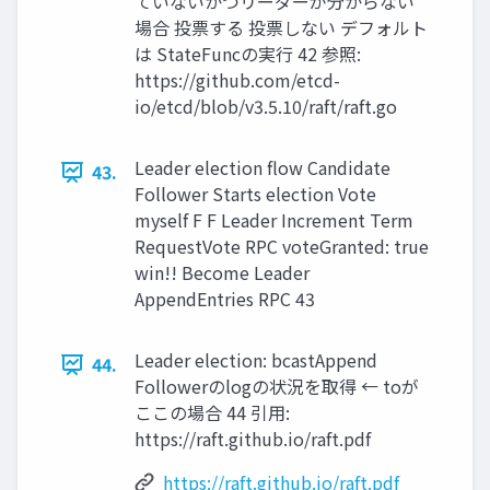
ていないかつリーダーが分からない
場合 投票する 投票しない デフォルト
は StateFuncの実行 42 参照:
https://github.com/etcd-
io/etcd/blob/v3.5.10/raft/raft.go
Leader election ﬂow Candidate
43.
Follower Starts election Vote
myself F F Leader Increment Term
RequestVote RPC voteGranted: true
win!! Become Leader
AppendEntries RPC 43
Leader election: bcastAppend
44.
Followerのlogの状況を取得 ← toが
ここの場合 44 引用:
https://raft.github.io/raft.pdf
https://raft.github.io/raft.pdf