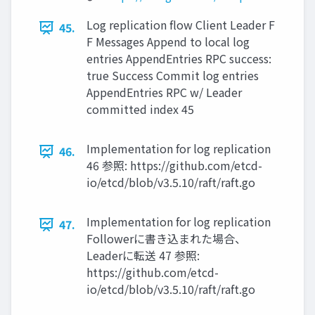
Log replication ﬂow Client Leader F
45.
F Messages Append to local log
entries AppendEntries RPC success:
true Success Commit log entries
AppendEntries RPC w/ Leader
committed index 45
Implementation for log replication
46.
46 参照: https://github.com/etcd-
io/etcd/blob/v3.5.10/raft/raft.go
Implementation for log replication
47.
Followerに書き込まれた場合、
Leaderに転送 47 参照:
https://github.com/etcd-
io/etcd/blob/v3.5.10/raft/raft.go