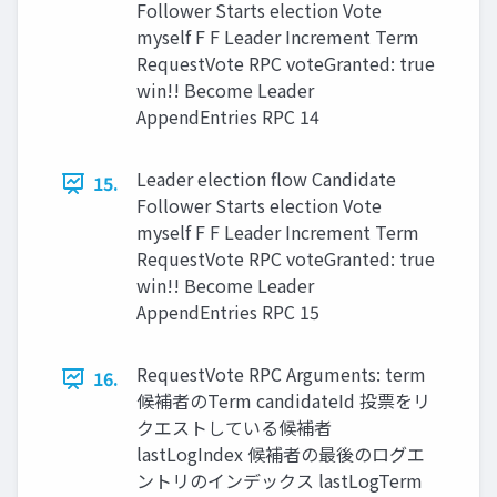
Follower Starts election Vote
myself F F Leader Increment Term
RequestVote RPC voteGranted: true
win!! Become Leader
AppendEntries RPC 14
Leader election ﬂow Candidate
15.
Follower Starts election Vote
myself F F Leader Increment Term
RequestVote RPC voteGranted: true
win!! Become Leader
AppendEntries RPC 15
RequestVote RPC Arguments: term
16.
候補者のTerm candidateId 投票をリ
クエストしている候補者
lastLogIndex 候補者の最後のログエ
ントリのインデックス lastLogTerm