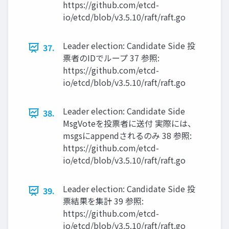
https://github.com/etcd-
io/etcd/blob/v3.5.10/raft/raft.go
Leader election: Candidate Side 投
37.
票者のIDでループ 37 参照:
https://github.com/etcd-
io/etcd/blob/v3.5.10/raft/raft.go
Leader election: Candidate Side
38.
MsgVoteを投票者に送付 実際には、
msgsにappendされるのみ 38 参照:
https://github.com/etcd-
io/etcd/blob/v3.5.10/raft/raft.go
Leader election: Candidate Side 投
39.
票結果を集計 39 参照:
https://github.com/etcd-
io/etcd/blob/v3.5.10/raft/raft.go