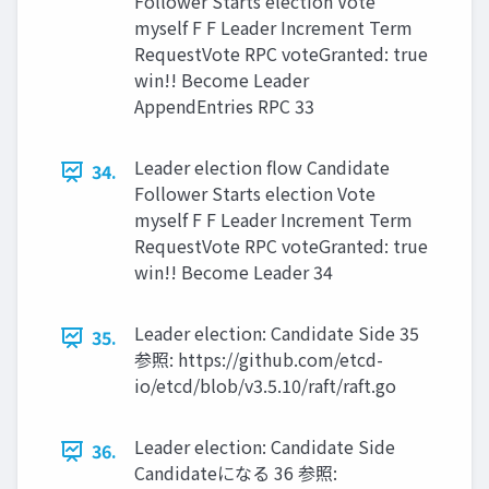
Follower Starts election Vote
myself F F Leader Increment Term
RequestVote RPC voteGranted: true
win!! Become Leader
AppendEntries RPC 33
Leader election ﬂow Candidate
34.
Follower Starts election Vote
myself F F Leader Increment Term
RequestVote RPC voteGranted: true
win!! Become Leader 34
Leader election: Candidate Side 35
35.
参照: https://github.com/etcd-
io/etcd/blob/v3.5.10/raft/raft.go
Leader election: Candidate Side
36.
Candidateになる 36 参照: