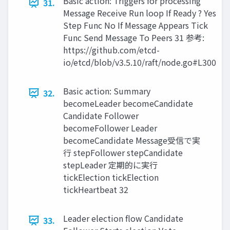
Basic action: Triggers for processing
31.
Message Receive Run loop If Ready ? Yes
Step Func No If Message Appears Tick
Func Send Message To Peers 31 参考:
https://github.com/etcd-
io/etcd/blob/v3.5.10/raft/node.go#L300
Basic action: Summary
32.
becomeLeader becomeCandidate
Candidate Follower
becomeFollower Leader
becomeCandidate Message受信で実
行 stepFollower stepCandidate
stepLeader 定期的に実行
tickElection tickElection
tickHeartbeat 32
Leader election ﬂow Candidate
33.