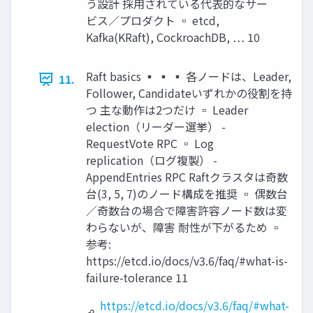
う設計 採用されている代表的なサー
ビス／プロダクト ▫ etcd,
Kafka(KRaft), CockroachDB, … 10
Raft basics ▪ ▪ ▪ 各ノードは、Leader,
11.
Follower, Candidateいずれかの役割を持
つ 主な動作は2つだけ ▫ Leader
election（リーダー選挙） -
RequestVote RPC ▫ Log
replication（ログ複製） -
AppendEntries RPC Raftクラスタは奇数
台(3, 5, 7)のノード構成を推奨 ▫ 偶数台
／奇数台の場合で障害許容ノード数は変
わらないが、障害 耐性が下がるため ▫
参考:
https://etcd.io/docs/v3.6/faq/#what-is-
failure-tolerance 11
https://etcd.io/docs/v3.6/faq/#what-