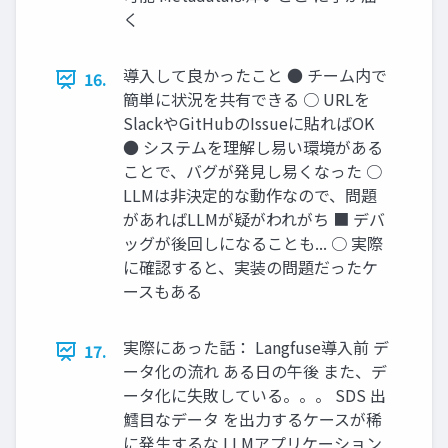
く
導入して良かったこと ● チーム内で
16.
簡単に状況を共有できる ○ URLを
SlackやGitHubのIssueに貼ればOK
● システムを理解し易い環境がある
ことで、バグが発見し易くなった ○
LLMは非決定的な動作なので、問題
があればLLMが疑がわれがち ■ デバ
ッグが後回しになることも... ○ 実際
に確認すると、実装の問題だったケ
ースもある
実際にあった話： Langfuse導入前 デ
17.
ータ化の流れ ある日の午後 また、デ
ータ化に失敗している。。。 SDS 出
鱈目なデータ を出力するケースが稀
に発生するな LLMアプリケーション