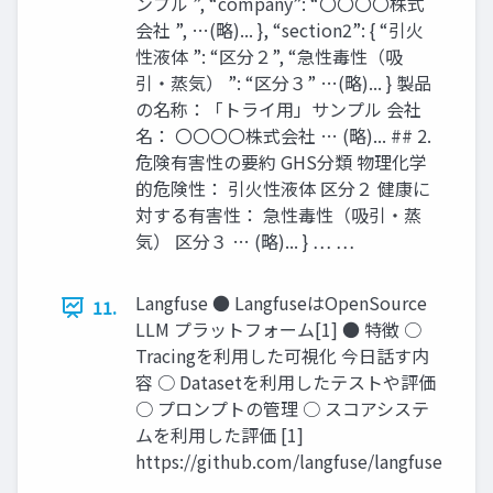
ンプル ”, “company”: “〇〇〇〇株式
会社 ”, …(略)... }, “section2”: { “引火
性液体 ”: “区分２”, “急性毒性（吸
引・蒸気） ”: “区分３” …(略)... } 製品
の名称：「トライ用」サンプル 会社
名： 〇〇〇〇株式会社 … (略)... ## 2.
危険有害性の要約 GHS分類 物理化学
的危険性： 引火性液体 区分２ 健康に
対する有害性： 急性毒性（吸引・蒸
気） 区分３ … (略)... } … …
Langfuse ● LangfuseはOpenSource
11.
LLM プラットフォーム[1] ● 特徴 ○
Tracingを利用した可視化 今日話す内
容 ○ Datasetを利用したテストや評価
○ プロンプトの管理 ○ スコアシステ
ムを利用した評価 [1]
https://github.com/langfuse/langfuse