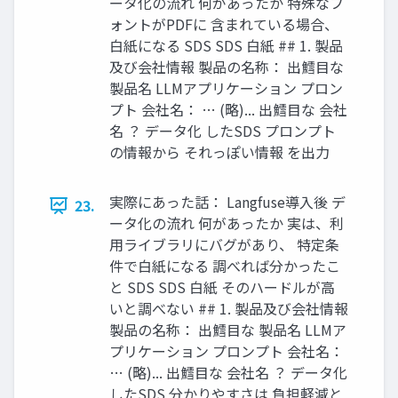
ータ化の流れ 何があったか 特殊なフ
ォントがPDFに 含まれている場合、
白紙になる SDS SDS 白紙 ## 1. 製品
及び会社情報 製品の名称： 出鱈目な
製品名 LLMアプリケーション プロン
プト 会社名： … (略)... 出鱈目な 会社
名 ？ データ化 したSDS プロンプト
の情報から それっぽい情報 を出力
実際にあった話： Langfuse導入後 デ
23.
ータ化の流れ 何があったか 実は、利
用ライブラリにバグがあり、 特定条
件で白紙になる 調べれば分かったこ
と SDS SDS 白紙 そのハードルが高
いと調べない ## 1. 製品及び会社情報
製品の名称： 出鱈目な 製品名 LLMア
プリケーション プロンプト 会社名：
… (略)... 出鱈目な 会社名 ？ データ化
したSDS 分かりやすさは 負担軽減と