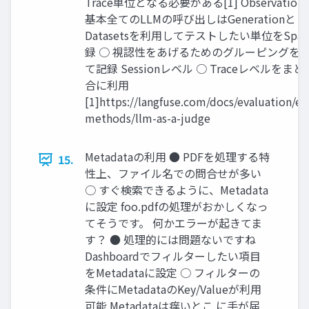
Trace単位となる必要がある[1] Observatio
基本全てのLLMの呼び出しはGenerationと
Datasetsを利用してテストしたい単位をSpa
録 ○ 視認性をあげるためのグルーピングをSp
て記録 Sessionレベル ○ Traceレベルをま
合に利用
[1]https://langfuse.com/docs/evaluation/ev
methods/llm-as-a-judge
Metadataの利用 ● PDFを処理する特
15.
性上、ファイル名での問合せが多い
○ すぐ検索できるように、Metadata
に設定 foo.pdfの処理がおかしくなっ
てそうです。 何かエラーが起きてま
す？ ● 処理的には問題ないですね
Dashboardでフィルターしたい項目
をMetadataに設定 ○ フィルターの
条件にMetadataのKey/Valueが利用
可能 Metadataは痒いとこ に手が届