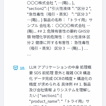
〇〇〇株式会社 ”, …(略)... },
“section2”: { “引火性液体 ”: “区分２”,
“急性毒性（吸引・蒸気） ”: “区分３”
…(略)... } 製品の名称：「トライ用」サ
ンプル 会社名： 〇〇〇〇株式会社 …
(略)... ## 2. 危険有害性の要約 GHS分
類 物理化学的危険性： 引火性液体 区
分２ 健康に対する有害性： 急性毒性
（吸引・蒸気） 区分３ … (略)... } …
…
LLM アプリケーションの中身 処理概
10.
要 SDS 前処理 意外と複雑 OCR 構造
化 データ完成 OCRの精度 + 構造化の
精度 が求められる 具体例 ## 1. 製品
及び会社情報 よりシステムを理解し
たい { “section1”: {
“product_name”: “「トライ用」サ