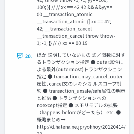
100; }} // // xx == 42 42 && &&yy==
00 __transaction_atomic
__transaction_atomic {{ xx == 42;
42; __transaction_cancel
__transaction_cancel throw throw-
1; -1; }} // // xx == 00 19
ほか 説明していないもの 式／関数に対す
20.
るトランザクション指定 ● outer属性に
よる最外(outermost)トランザクション
指定 ● transaction_may_cancel_outer
属性, cancel文のレキシカ ルスコープ制
約 ● transaction_unsafe/safe属性の明示
と推論 ● トランザクションへの
noexcept指定 ● メモリモデルの拡張
（happens-beforeがどーたら） etc. ●
概略まとめ→
http://d.hatena.ne.jp/yohhoy/20120414/
20