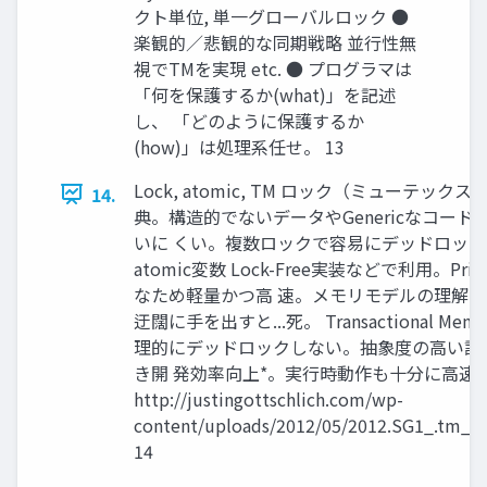
クト単位, 単一グローバルロック ●
楽観的／悲観的な同期戦略 並行性無
視でTMを実現 etc. ● プログラマは
「何を保護するか(what)」を記述
し、 「どのように保護するか
(how)」は処理系任せ。 13
Lock, atomic, TM ロック（ミューテックス）
14.
典。構造的でないデータやGenericなコード
いに くい。複数ロックで容易にデッドロック
atomic変数 Lock-Free実装などで利用。Primi
なため軽量かつ高 速。メモリモデルの理解
迂闊に手を出すと...死。 Transactional Memo
理的にデッドロックしない。抽象度の高い記
き開 発効率向上*。実行時動作も十分に高速...？
http://justingottschlich.com/wp-
content/uploads/2012/05/2012.SG1_.tm_fin
14