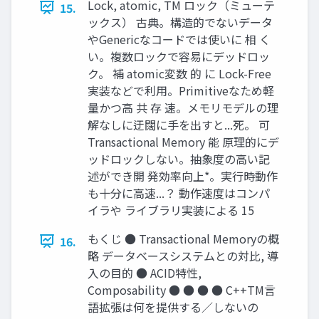
Lock, atomic, TM ロック（ミューテ
15.
ックス） 古典。構造的でないデータ
やGenericなコードでは使いに 相 く
い。複数ロックで容易にデッドロッ
ク。 補 atomic変数 的 に Lock-Free
実装などで利用。Primitiveなため軽
量かつ高 共 存 速。メモリモデルの理
解なしに迂闊に手を出すと...死。 可
Transactional Memory 能 原理的にデ
ッドロックしない。抽象度の高い記
述ができ開 発効率向上*。実行時動作
も十分に高速...？ 動作速度はコンパ
イラや ライブラリ実装による 15
もくじ ● Transactional Memoryの概
16.
略 データベースシステムとの対比, 導
入の目的 ● ACID特性,
Composability ● ● ● ● C++TM言
語拡張は何を提供する／しないの