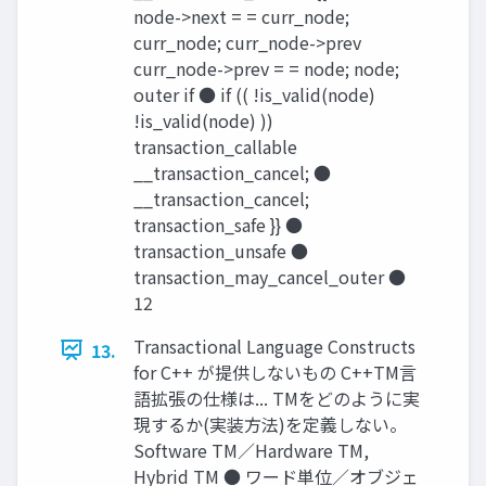
node->next = = curr_node;
curr_node; curr_node->prev
curr_node->prev = = node; node;
outer if ● if (( !is_valid(node)
!is_valid(node) ))
transaction_callable
__transaction_cancel; ●
__transaction_cancel;
transaction_safe }} ●
transaction_unsafe ●
transaction_may_cancel_outer ●
12
Transactional Language Constructs
13.
for C++ が提供しないもの C++TM言
語拡張の仕様は... TMをどのように実
現するか(実装方法)を定義しない。
Software TM／Hardware TM,
Hybrid TM ● ワード単位／オブジェ