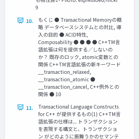
9
もくじ ● Transactional Memoryの概
10.
略 データベースシステムとの対比, 導
入の目的 ● ACID特性,
Composability ● ● ● ● C++TM言
語拡張は何を提供する／しないの
か？ 既存のロック, atomic変数との
関係 C++TM言語拡張の新キーワード
__transaction_relaxed,
__transaction_atomic ●
__transaction_cancel, C++例外との
関係 ● 10
Transactional Language Constructs
11.
for C++ が提供するもの(1) C++TM言
語拡張の仕様は... トランザクション
を表現する構文と、トランザクショ
ン がどのように振舞うかのセマンテ