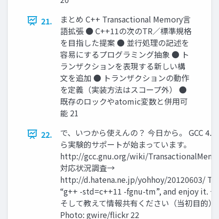
まとめ C++ Transactional Memory言
21.
語拡張 ● C++11の次のTR／標準規格
を目指した提案 ● 並行処理の記述を
容易にするプログラミング抽象 ● ト
ランザクションを表現する新しい構
文を追加 ● トランザクションの動作
を定義（実装方法はスコープ外） ●
既存のロックやatomic変数と併用可
能 21
で、いつから使えんの？ 今日から。 GCC 4.7
22.
ら実験的サポートが始まっています。
http://gcc.gnu.org/wiki/TransactionalMem
対応状況調査→
http://d.hatena.ne.jp/yohhoy/20120603/ Try
“g++ -std=c++11 -fgnu-tm”, and enjoy it. →
そして教えて情報共有ください（当初目的）
Photo: gwire/flickr 22