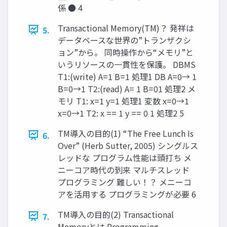
係 ● 4
Transactional Memory(TM)？ 発祥は
5.
データベースな世界の”トランザクシ
ョン”から。 同時操作から“メモリ”と
いうリソースの一貫性を保護。 DBMS
T1:(write) A=1 B=1 処理1 DB A=0→ 1
B=0→1 T2:(read) A= 1 B=01 処理2 メ
モリ T1: x=1 y=1 処理1 変数 x=0→1
x=0→1 T2: x == 1 y == 0 1 処理2 5
TM導入の目的(1) “The Free Lunch Is
6.
Over” (Herb Sutter, 2005) シングルス
レッドな プログラム性能は頭打ち メ
ニーコア時代の到来 マルチスレッド
プログラミング 難しい！？ メニーコ
アを活用する プログラミングが必要 6
TM導入の目的(2) Transactional
7.
Memoryとは Programming