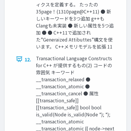
ィクスを定義する。 たったの
35page！(1310page@C++11) ● 新
しいキーワードを3つ追加 g++も
Clangも未実装 ● 新しい属性を5つ追
加 ● ● C++11で追加され
た”Generaized Attibuttes”構文を使
います。 C++メモリモデルを拡張 11
Transactional Language Constructs
12.
for C++ が提供するもの(2) コードの
雰囲気 キーワード
__transaction_relaxed ●
__transaction_atomic ●
__transaction_cancel ● 属性
[[transaction_safe]]
[[transaction_safe]] bool bool
is_valid(Node is_valid(Node *); *);
__transaction_atomic
__transaction_atomic {{ node->next