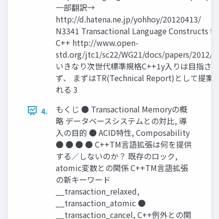
一部翻訳→
http://d.hatena.ne.jp/yohhoy/20120413/
N3341 Transactional Language Constructs fo
C++ http://www.open-
std.org/jtc1/sc22/WG21/docs/papers/2012/ 
いきなり次世代標準規格C++1y入りは目指さ
ず、 まずはTR(Technical Report)として提案
れる 3
もくじ ● Transactional Memoryの概
4.
略 データベースシステムとの対比, 導
入の目的 ● ACID特性, Composability
● ● ● ● C++TM言語拡張は何を提供
する／しないのか？ 既存のロック,
atomic変数との関係 C++TM言語拡張
の新キーワード
__transaction_relaxed,
__transaction_atomic ●
__transaction_cancel, C++例外との関