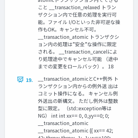
こと __transaction_relaxed トラン
ザクション内で任意の処理を実行可
能。ファイル I/Oといった非可逆な操
作もOK。キャンセル不可。
__transaction_atomic トランザクシ
ョン内の処理は”安全”な操作に限定
される。 __transaction_cancelによ
り処理途中でキャンセル可能 （途中
までの変更をロールバック）。 18
__transaction_atomicとC++例外 ト
19.
ランザクション内からの例外送 出は
コミット操作になる。 キャンセル例
外送出の新構文。 ただし例外は整数
型に限定。 （std::exception等は
NG） int int xx== 0, 0,yy==0; 0;
__transaction_atomic
__transaction_atomic {{ xx== 42;
42; throw throw -1; -1; yy==100;