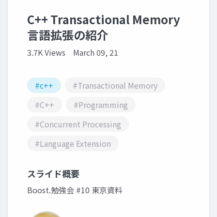
C++ Transactional Memory
言語拡張の紹介
3.7K Views
March 09, 21
#c++
#Transactional Memory
#C++
#Programming
#Concurrent Processing
#Language Extension
スライド概要
Boost.勉強会 #10 東京資料