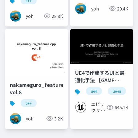
c++
yoh
20.4K
yoh
28.8K
UE4で作成するUIと最
適化手法 【GAME
nakameguro_feature.cpp
CREATORS
vol.8
ue4
ue-ui
CONFERENCE '20】
c++
エピッ
645.1K
ク ゲー
ムズ ジ
yoh
3.2K
ャパン