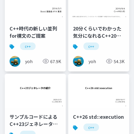
C++時代の新しい並列
20分くらいでわかった
for構文のご提案
気分になれるC++20コ
ルーチン
c++
c++
yoh
67.9K
yoh
54.3K
サンプルコードによる
C++26 std::execution
C++23ジェネレータの
c++
紹介