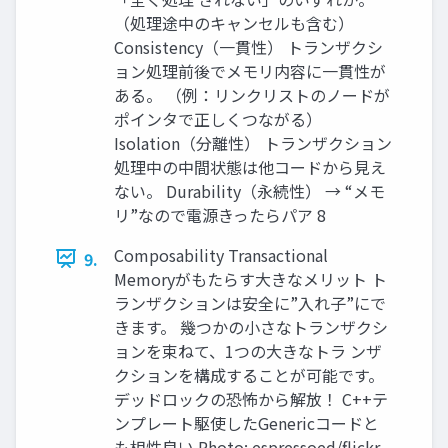
（処理途中のキャンセルも含む）
Consistency（一貫性） トランザクシ
ョン処理前後でメモリ内容に一貫性が
ある。 （例：リンクリストのノードが
ポインタで正しくつながる）
Isolation（分離性） トランザクション
処理中の中間状態は他コードから見え
ない。 Durability（永続性） → “メモ
リ”なので電源きったらパア 8
Composability Transactional
9.
Memoryがもたらす大きなメリット ト
ランザクションは安全に”入れ子”にで
きます。 幾つかの小さなトランザクシ
ョンを束ねて、1つの大きなトラ ンザ
クションを構成することが可能です。
デッドロックの恐怖から解放！ C++テ
ンプレート駆使したGenericコードと
も相性良い Photo: espressoed/flickr