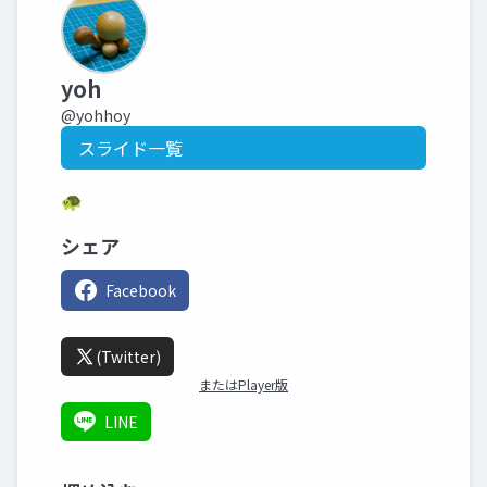
yoh
@yohhoy
スライド一覧
🐢
シェア
Facebook
(Twitter)
またはPlayer版
LINE