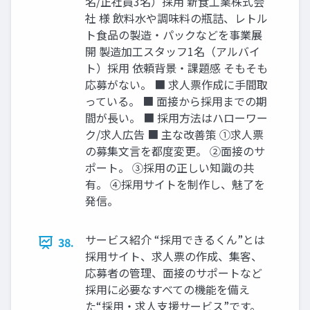
名/正社員3名）採用 新食工業株式会
社 様 飲料水や調味料の瓶詰、レトル
ト食品の製造・パックなどを事業展
開 製造加工スタッフ1名（アルバイ
ト）採用 依頼背景・課題感 そもそも
応募がない。 ■ 求人票作成に手間取
っている。 ■ 面接から採用までの期
間が長い。 ■ 採用方法はハローワー
ク/求人広告 ■ 主な改善策 ①求人票
の募集文言を都度変更。 ②面接のサ
ポート。 ③採用の正しい知識の共
有。 ④採用サイトを制作し、魅了を
発信。
サービス紹介 “採用できるくん”とは
38.
採用サイト、求人票の作成、集客、
応募者の管理、面接のサポートなど
採用に必要なすべての機能を備え
た“採用・求人支援サービス”です。