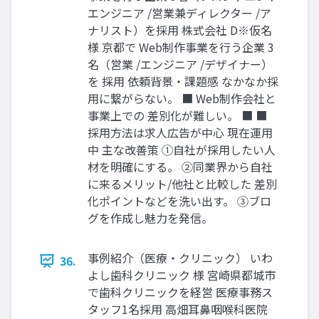
エンジニア /営業兼ディレクター /ア
ナリスト）を採用 株式会社 D※仮名
様 京都で Web制作事業を行う企業 3
名（営業 /エンジニア /デザイナー）
を 採用 依頼背景・課題感 なかなか採
用に繋がらない。 ■ Web制作会社と
事業上での 差別化が難しい。 ■ ■
採用方法は求人広告が中心 現在運用
中 主な改善策 ①自社が採用したい人
材を明確にする。 ②同業界から自社
に来るメリット/他社と比較した 差別
化ポイントなどを洗い出す。 ③ブロ
グを作成し魅力を発信。
事例紹介（医療・クリニック） いわ
36.
よし歯科クリニック 様 宮崎県都城市
で歯科クリニックを経営 医療事務ス
タッフ1名採用 高畑耳鼻咽喉科医院