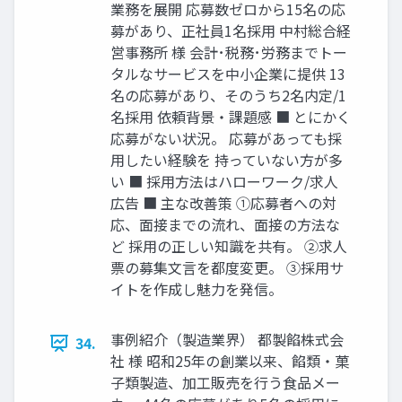
業務を展開 応募数ゼロから15名の応
募があり、正社員1名採用 中村総合経
営事務所 様 会計･税務･労務までトー
タルなサービスを中小企業に提供 13
名の応募があり、そのうち2名内定/1
名採用 依頼背景・課題感 ■ とにかく
応募がない状況。 応募があっても採
用したい経験を 持っていない方が多
い ■ 採用方法はハローワーク/求人
広告 ■ 主な改善策 ①応募者への対
応、面接までの流れ、面接の方法な
ど 採用の正しい知識を共有。 ②求人
票の募集文言を都度変更。 ③採用サ
イトを作成し魅力を発信。
事例紹介（製造業界） 都製餡株式会
34.
社 様 昭和25年の創業以来、餡類・菓
子類製造、加工販売を行う食品メー