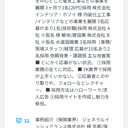
を中心とした電気工事などの事業を
展開 3ヶ月で2名(20代)採用 株式会社
インテリア・ホソイ 様 内装仕上工事
/インテリアなどの事業を展開 5名応
募があり1名(技術職)採用 株式会社 A
社 ※仮名 様 解体/建設業 株式会社 B
社 ※仮名 水道設備業 3名採用（事務/
現場スタッフ/経理 応募が10名あり2
名採用 依頼背景・課題感 主な改善策
■ とにかく応募がない状況。 ①採用
業務の全てに対応。 ■ 3K業界で採用
が上手くいかない。 ②応募者とのや
り取りや、フォローなどレクチャ
ー。 ■ 採用方法はハローワーク/求
人広告 ③採用サイトを作成し魅力を
発信。
事例紹介（保険業界） ジェネラルイ
32.
ンシュアランス株式会社 様 京都/保