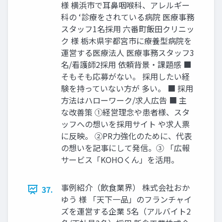
様 横浜市で耳鼻咽喉科、アレルギー
科の ‘診療をされている病院 医療事務
スタッフ1名採用 六番町飯田クリニッ
ク 様 栃木県宇都宮市に療養型病院を
運営する医療法人 医療事務スタッフ3
名/看護師2採用 依頼背景・課題感 ■
そもそも応募がない。 採用したい経
験を持っていない方が 多い。 ■ 採用
方法はハローワーク/求人広告 ■ 主
な改善策 ①経営理念や患者様、スタ
ッフへの想いを採用サイト や求人票
に反映。 ②PR力強化のために、代表
の想いを記事にして発信。③ 「広報
サービス「KOHOくん」を活用。
事例紹介（飲食業界） 株式会社おか
37.
ゆう 様 「天下一品」のフランチャイ
ズを運営する企業 5名（アルバイト2