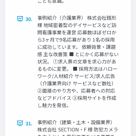
ことも意識。
事例紹介（介護業界） 株式会社銭形
30.
様 地域密着型のデイサービスなど訪
問看護事業を運営 応募数ほぼゼロか
ら3ヶ月で9名応募があり 1名の採用
に成功しています。 依頼背景・課題
感 主な改善策 ■ とにかく応募がない
状況。 ①求人票の文章を求心力があ
るものに変更。 ■ 採用方法はハロー
ワーク/人材紹介 サービス/求人広告
（介護業界向け サービスなど数社）
②面接のやり方や、応募者への対応
などアドバイス ③採用サイトを作成
し魅力を発信。
事例紹介（建築・土木・設備業界）
31.
株式会社 SECTION・F 様 防犯カメラ