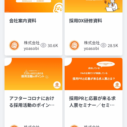
会社案内資料
採用DX研修資料
株式会社
株式会社
30.6K
28.5K
yoasobi
yoasobi
アフターコロナにおけ
採用PRと応募が来る求
る採用活動のポイント
人票セミナー／セミナ
／セミナー資料
ー資料