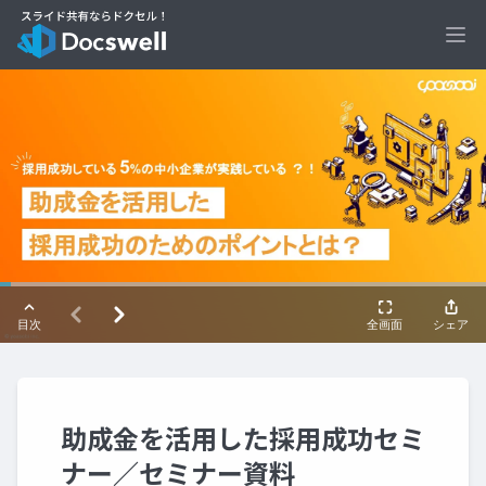
Ope
助成金を活用した採用成功セミ
ナー／セミナー資料