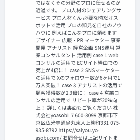
ではなくその分野のプロに任せるのが
近道です。 プロ人材のシェアリングサ
ービス プロ人材くん 必要な時だけス
ポットで活用 プロの知見を自社のノウ
ハウに 例えばこんなプロに頼めます
デザイナー 広報・PR マーケター 事業
開発 アナリスト 経営企画 SNS運用 営
業コンサルタント 活用例 case 1 web
コンサルの活用で ECサイト経由での
売上が4倍に！ case 2 SNSマーケター
の活用で Xのフォロワー数が6ヶ月で1
万人突破！ case 3 アナリストの活用で
顧客獲得数が2.3倍に！ case 4 営業コ
ンサルの活用で リピート率が20%向
上！ 詳しくは裏面もご覧ください 株
式会社yoasobi 〒600-8099 京都市下
京区仏光寺通烏丸東入上柳町331 075-
935-8792 https://saiyou.yo-
asobi.com/ お問合せは上記サイトま