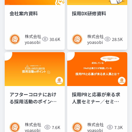
会社案内資料
採用DX研修資料
株式会社
株式会社
30.6K
28.5K
yoasobi
yoasobi
アフターコロナにおけ
採用PRと応募が来る求
る採用活動のポイント
人票セミナー／セミナ
／セミナー資料
ー資料
株式会社
株式会社
7.6K
7.3K
yoasobi
yoasobi