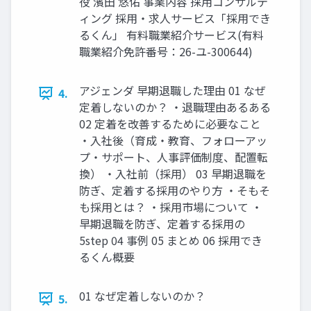
役 濱⽥ 悠佑 事業内容 採⽤コンサルテ
ィング 採⽤‧求⼈サービス「採⽤でき
るくん」 有料職業紹介サービス(有料
職業紹介免許番号：26-ユ-300644)
アジェンダ 早期退職した理由 01 なぜ
4.
定着しないのか？ ‧退職理由あるある
02 定着を改善するために必要なこと
‧⼊社後（育成‧教育、フォローアッ
プ‧サポート、⼈事評価制度、配置転
換） ‧⼊社前（採⽤） 03 早期退職を
防ぎ、定着する採⽤のやり⽅ ‧そもそ
も採⽤とは？ ‧採⽤市場について ‧
早期退職を防ぎ、定着する採⽤の
5step 04 事例 05 まとめ 06 採⽤でき
るくん概要
01 なぜ定着しないのか？
5.