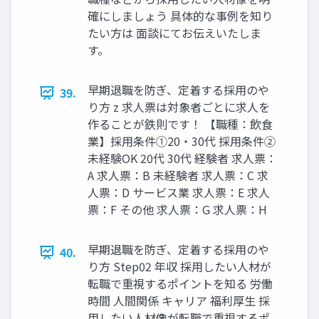
確にしましょう 具体的な事例を知り
たい⽅は ⾯談にてお伝えいたしま
す。
早期退職を防ぎ、定着する採⽤のや
39.
り⽅ z 求⼈票は対象者ごとに求⼈を
作ることが鉄則です！ 【職種：飲⾷
業】採⽤条件①20‧30代 採⽤条件②
未経験OK 20代 30代 経験者 求⼈票：
A 求⼈票：B 未経験者 求⼈票：C 求
⼈票：D サービス業 求⼈票：E 求⼈
票：F その他 求⼈票：G 求⼈票：H
早期退職を防ぎ、定着する採⽤のや
40.
り⽅ Step02 年収 採⽤したい⼈材が
転職で重視するポイントを知る 労働
時間 ⼈間関係 キャリア 福利厚⽣ 採
⽤したい⼈材像が転職で重視するポ