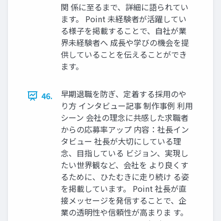
関 係に⾄るまで、詳細に語られてい
ます。 Point 未経験者が活躍してい
る様⼦を掲載することで、⾃社が業
界未経験者へ 成⻑や学びの機会を提
供していることを伝えることができ
ます。
早期退職を防ぎ、定着する採⽤のや
46.
り⽅ インタビュー記事 制作事例 利⽤
シーン 会社の理念に共感した求職者
からの応募率アップ 内容：社⻑イン
タビュー 社⻑が⼤切にしている理
念、⽬指している ビジョン、実現し
たい世界観など、会社を より良くす
るために、ひたむきに⾛り続け る姿
を掲載しています。 Point 社⻑が直
接メッセージを発信することで、企
業の透明性や信頼性が⾼まりま す。