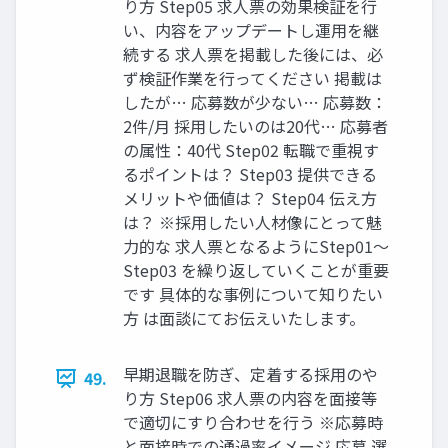
り⽅ Step05 求⼈票の効果検証を⾏
い、内容をアップデートし運⽤を継
続する 求⼈票を掲載した後には、必
ず検証作業を⾏ってください 掲載は
したが… 応募数が少ない… 応募数：
2件/⽉ 採⽤したいのは20代… 応募者
の属性：40代 Step02 転職で重視す
るポイントは？ Step03 提供できる
メリットや価値は？ Step04 伝え⽅
は？ ※採⽤したい⼈材像にとって魅
⼒的な 求⼈票となるようにStep01〜
Step03 を繰り返していくことが重要
です 具体的な事例について知りたい
⽅ は⾯談にてお伝えいたします。
早期退職を防ぎ、定着する採⽤のや
49.
り⽅ Step06 求⼈票の内容を⾯接等
で適切にすり合わせを⾏う ※応募時
と⾯接時での通過率イメージ 応募 選