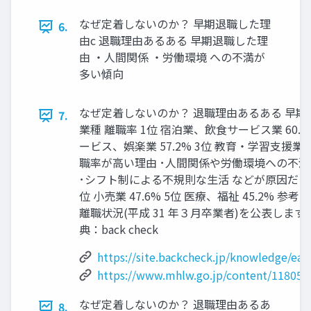
なぜ定着しないのか？ 早期退職した理
6.
由c 退職理由あるある 早期退職した理
由 ‧⼈間関係 ‧労働環境 への不満が
多い傾向
なぜ定着しないのか？ 退職理由あるある 早
7.
業種 離職率 1位 宿泊業、飲⾷サービス業 60.6
ービス、娯楽業 57.2% 3位 教育‧学習⽀援業 5
職率が⾼い理由 ･⼈間関係や労働環境への不満
･シフト制による不規則な⽣活 などが原因だと
位 ⼩売業 47.6% 5位 医療、福祉 45.2% 
離職状況(平成 31 年３⽉卒業者)を公表します
典：back check
https://site.backcheck.jp/knowledge/earl
https://www.mhlw.go.jp/content/118050
なぜ定着しないのか？ 退職理由あるあ
8.