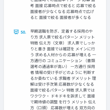
考 ⾯接 応募時点で絞ると 応募で絞る
⾯接者が少なくなる 応募時点で広げ
ると ⾯接で絞る ⾯接者が多くなる
早期退職を防ぎ、定着する採⽤のや
50.
り⽅ 求⼈票で絞るパターン メリット
特徴 伝え⽅（⽂章） 求⼈票でしっか
りと書き ⾯接では確認を メインに⾏
う 求める⼈材からの 応募が増える ⼀
⽅通⾏の コミュニケーション （書類
選考の通過率が⾼い） ⼀⽅通⾏ 採⽤
者 情報の受け⼿がどのように 判断す
るか委ねている 求職者 デメリット 理
解は受け⼿次第 応募数が少なくなる
⾯接で絞るパターン 特徴 求⼈票では
ワクワク‧ ドキドキを訴求して ⾯接
で期待値の調整 を⾏う メリット 伝え
⽅（⼝頭） 応募数が増える 双⽅向の