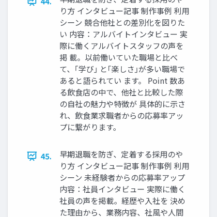
44.
り⽅ インタビュー記事 制作事例 利⽤
シーン 競合他社との差別化を図りた
い 内容：アルバイトインタビュー 実
際に働くアルバイトスタッフの声を
掲 載。以前働いていた職場と⽐べ
て、｢学び｣ と｢楽しさ｣が多い職場で
あると語られてい ます。 Point 数あ
る飲⾷店の中で、他社と⽐較した際
の⾃社の魅⼒や特徴が 具体的に⽰さ
れ、飲⾷業求職者からの応募率アッ
プに繋がります。
早期退職を防ぎ、定着する採⽤のや
45.
り⽅ インタビュー記事 制作事例 利⽤
シーン 未経験者からの応募率アップ
内容：社員インタビュー 実際に働く
社員の声を掲載。経歴や⼊社を 決め
た理由から、業務内容、社⾵や⼈間