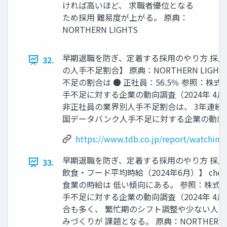
ければ⾼いほど、 求職者優位となる
ため採⽤ 難易度が上がる。 原典：
NORTHERN LIGHTS
早期退職を防ぎ、定着する採用のやり方 採⽤
32.
の⼈⼿不⾜割合】 原典：NORTHERN LIGHTS 
不⾜の割合は ● 正社員：56.5％ 参照：株
手不足に対する企業の動向調査（2024年 4月）
⾮正社員の業界別⼈⼿不⾜割合は、 3年連続
国データバンク⼈⼿不⾜に対する企業の動向調査
https://www.tdb.co.jp/report/watching
早期退職を防ぎ、定着する採用のやり方 採⽤市場
33.
飲⾷‧フード平均時給（2024年6⽉）】 chec
⾷業の時給は 低い傾向にある。 参照：株式
手不足に対する企業の動向調査（2024年 4
合も多く、 繁忙期のシフト調整や少ない⼈数
みづくりが 課題となる。 原典：NORTHERN L