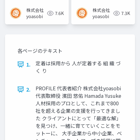
株式会社
株式会社
7.6K
7.3K
yoasobi
yoasobi
各ページのテキスト
定着は採⽤から ⼈が定着する 組 織 づ
1.
く り
PROFILE 代表者紹介 株式会社yoasobi
2.
代表取締役 濱⽥ 悠佑 Hamada Yusuke
⼈材採⽤のプロとして、これまで800
社を超える企業の⽀援を⾏ってきまし
た クライアントにとって「最適な解」
を⾒つけ、⼀緒に育てていくことをモ
ットーに、 ⼤⼿企業から中⼩企業、ベ