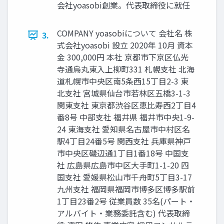
会社yoasobi創業。代表取締役に就任
COMPANY yoasobiについて 会社名 株
3.
式会社yoasobi 設⽴ 2020年 10⽉ 資本
⾦ 300,000円 本社 京都市下京区仏光
寺通烏丸東⼊上柳町331 札幌⽀社 北海
道札幌市中央区南5条⻄15丁⽬2-3 東
北⽀社 宮城県仙台市若林区五橋3-1-3
関東⽀社 東京都渋⾕区恵⽐寿⻄2丁⽬4
番8号 中部⽀社 福井県 福井市中央1-9-
24 東海⽀社 愛知県名古屋市中村区名
駅4丁⽬24番5号 関⻄⽀社 兵庫県神⼾
市中央区磯辺通1丁⽬1番18号 中国⽀
社 広島県広島市中区⼤⼿町1-1-20 四
国⽀社 愛媛県松⼭市千⾈町5丁⽬3-17
九州⽀社 福岡県福岡市博多区博多駅前
1丁⽬23番2号 従業員数 35名(パート‧
アルバイト‧業務委託含む) 代表取締