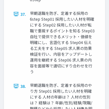
早期退職を防ぎ、定着する採⽤の
37.
6step Step01 採⽤したい⼈材を明確
にする Step02 採⽤したい⼈材が転
職で重視するポイントを知る Step03
⾃社で提供できるメリット‧価値を
明確にし、⾔語化する Step04 伝え
る⼯夫をする Step05 求⼈票の効果
検証を⾏い、内容をアップデートし
運⽤を継続する Step06 求⼈票の内
容を⾯接等で適切にすり合わせを⾏
う
早期退職を防ぎ、定着する採⽤のや
38.
り⽅ Step01 採⽤したい⼈材を明確
にする ⼈材の年齢は？ ⼈材の性別
は？ 経験は？ 年齢/性別/経験/現職/
職種などから採⽤したい⼈材像を明