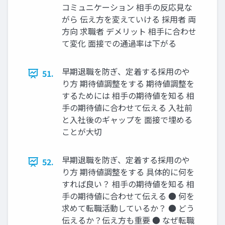
コミュニケーション 相⼿の反応⾒な
がら 伝え⽅を変えていける 採⽤者 両
⽅向 求職者 デメリット 相⼿に合わせ
て変化 ⾯接での通過率は下がる
早期退職を防ぎ、定着する採⽤のや
51.
り⽅ 期待値調整をする 期待値調整を
するためには 相⼿の期待値を知る 相
⼿の期待値に合わせて伝える ⼊社前
と⼊社後のギャップを ⾯接で埋める
ことが⼤切
早期退職を防ぎ、定着する採⽤のや
52.
り⽅ 期待値調整をする 具体的に何を
すれば良い？ 相⼿の期待値を知る 相
⼿の期待値に合わせて伝える ● 何を
求めて転職活動しているか？ ● どう
伝えるか？伝え⽅も重要 ● なぜ転職