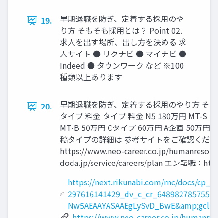
早期退職を防ぎ、定着する採用のや
19.
り方 そもそも採⽤とは？ Point 02.
求人を出す場所、出し方を決める 求
⼈サイト ● リクナビ ● マイナビ ●
Indeed ● タウンワーク など ※100
種類以上あります
早期退職を防ぎ、定着する採用のやり方 そもそも
20.
タイプ 料金 タイプ 料金 N5 180万円 MT-S 12
MT-B 50万円 Cタイプ 60万円 A企画 50万円 N
稿タイプの詳細は 参考サイトをご確認ください リクナビ：https
https://www.neo-career.co.jp/humanresou
doda.jp/service/careers/plan エン転職：https
https://next.rikunabi.com/rnc/docs/c
297616141429_dv_c_cr_648982785755_
Nw5AEAAYASAAEgLySvD_BwE&amp;gclid
https://www.neo-career.co.jp/humanre