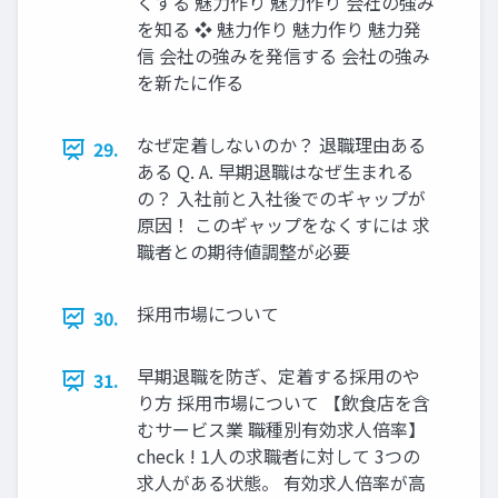
くする 魅⼒作り 魅⼒作り 会社の強み
を知る ❖ 魅⼒作り 魅⼒作り 魅⼒発
信 会社の強みを発信する 会社の強み
を新たに作る
なぜ定着しないのか？ 退職理由ある
29.
ある Q. A. 早期退職はなぜ⽣まれる
の？ ⼊社前と⼊社後でのギャップが
原因！ このギャップをなくすには 求
職者との期待値調整が必要
採⽤市場について
30.
早期退職を防ぎ、定着する採用のや
31.
り方 採⽤市場について 【飲⾷店を含
むサービス業 職種別有効求⼈倍率】
check ! 1⼈の求職者に対して 3つの
求⼈がある状態。 有効求⼈倍率が⾼