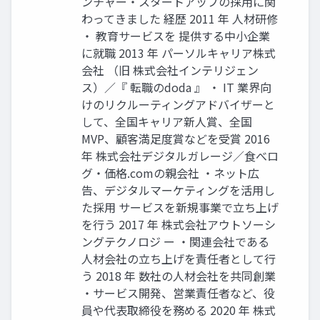
ンチャー‧スタートアップの採⽤に関
わってきました 経歴 2011 年 ⼈材研修
‧ 教育サービスを 提供する中⼩企業
に就職 2013 年 パーソルキャリア株式
会社 （旧 株式会社インテリジェン
ス）∕『 転職のdoda 』 ‧ IT 業界向
けのリクルーティングアドバイザーと
して、全国キャリア新⼈賞、全国
MVP、顧客満⾜度賞などを受賞 2016
年 株式会社デジタルガレージ∕⾷べロ
グ‧価格.comの親会社 ‧ネット広
告、デジタルマーケティングを活⽤し
た採⽤ サービスを新規事業で⽴ち上げ
を⾏う 2017 年 株式会社アウトソーシ
ングテクノロジ ー ‧関連会社である
⼈材会社の⽴ち上げを責任者として⾏
う 2018 年 数社の⼈材会社を共同創業
‧サービス開発、営業責任者など、役
員や代表取締役を務める 2020 年 株式