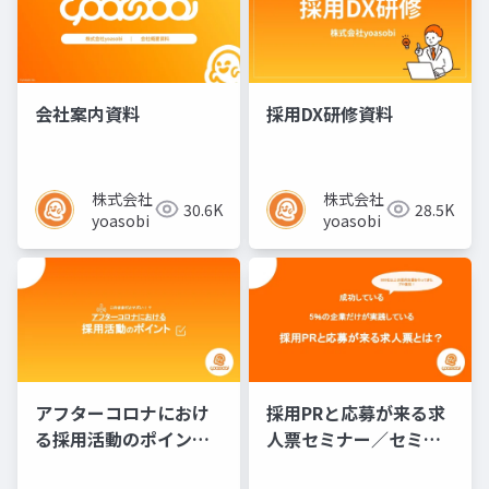
会社案内資料
採用DX研修資料
株式会社
株式会社
30.6K
28.5K
yoasobi
yoasobi
アフターコロナにおけ
採用PRと応募が来る求
る採用活動のポイント
人票セミナー／セミナ
／セミナー資料
ー資料