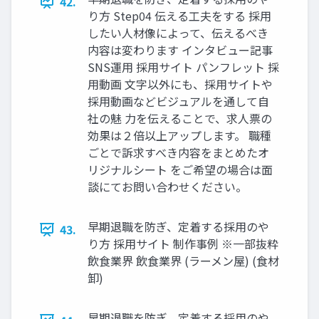
42.
り⽅ Step04 伝える⼯夫をする 採⽤
したい⼈材像によって、伝えるべき
内容は変わります インタビュー記事
SNS運用 採用サイト パンフレット 採
用動画 ⽂字以外にも、採⽤サイトや
採⽤動画などビジュアルを通して自
社の魅 力を伝えることで、求人票の
効果は２倍以上アップします。 職種
ごとで訴求すべき内容をまとめたオ
リジナルシート をご希望の場合は面
談にてお問い合わせください。
早期退職を防ぎ、定着する採⽤のや
43.
り⽅ 採⽤サイト 制作事例 ※⼀部抜粋
飲⾷業界 飲⾷業界 (ラーメン屋) (⾷材
卸)
早期退職を防ぎ、定着する採⽤のや