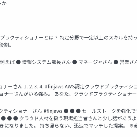
うか
aws プラクティショナーとは？ 特定分野で一定以上のスキルを持
の役割。
ws 例えば ● 情報システム部長さん ● マネージャさん ● 営業
ん 1. 2. 3. 4. #finjaws AWS認定クラウドプラ
ショナーさんがいる強み。 あなた、クラウドプラクティショナ
ショナーさん #finjaws ● ● ● セールストークを強化
。 ● ● ● クラウド人材を扱う現場担当者さんと少し話があう
好きになりました。 持ち帰らない、迅速でマッチした提案。 