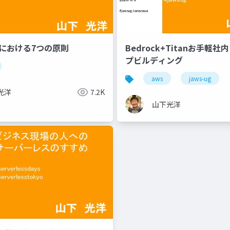
強における7つの原則
Bedrock+Titanお手軽
プビルディング
aws
jaws-ug
光洋
7.2K
山下光洋