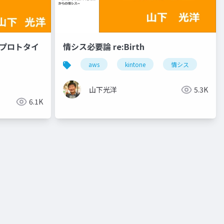
社内プロトタイ
情シス必要論 re:Birth
aws
kintone
情シス
山下光洋
5.3K
6.1K