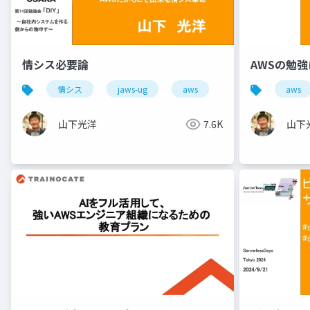
情シス必要論
AWSの勉
情シス
jaws-ug
aws
aws
山下光洋
7.6K
山下