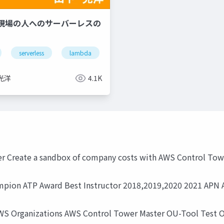
現場の人へのサーバーレスの
serverless
lambda
stepfunctions
光洋
4.1K
 Create a sandbox of company costs with AWS Control Towe
ampion ATP Award Best Instructor 2018,2019,2020 2021 APN
 Organizations AWS Control Tower Master OU-Tool Test OU-