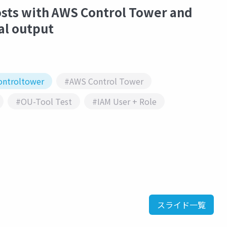
osts with AWS Control Tower and
al output
ontroltower
#AWS Control Tower
#OU-Tool Test
#IAM User + Role
スライド一覧