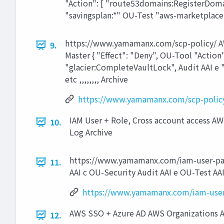
"Action": [ "route53domains:RegisterDomai
"savingsplan:*" OU-Test "aws-marketplace:S
https://www.yamamanx.com/scp-policy/ AWS
9.
Master { "Effect": "Deny", OU-Tool "Actio
"glacier:CompleteVaultLock", Audit AAI e 
etc ,,,,,,,, Archive
https://www.yamamanx.com/scp-polic
IAM User + Role, Cross account access AW
10.
Log Archive
https://www.yamamanx.com/iam-user-pass
11.
AAI c OU-Security Audit AAI e OU-Test AAI
https://www.yamamanx.com/iam-user
AWS SSO + Azure AD AWS Organizations AW
12.