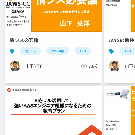
情シス必要論
AWSの勉
情シス
jaws-ug
aws
aws
山下光洋
7.6K
山下