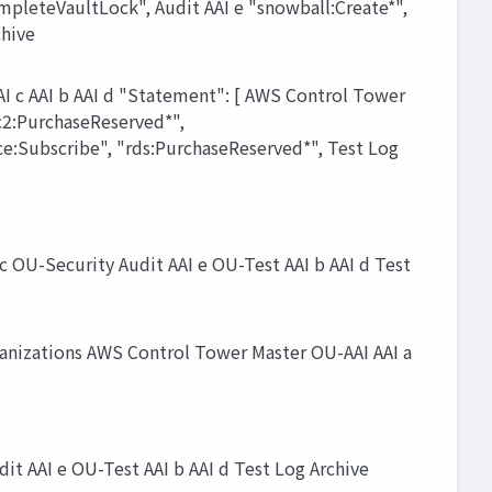
pleteVaultLock", Audit AAI e "snowball:Create*",
chive
 c AAI b AAI d "Statement": [ AWS Control Tower
c2:PurchaseReserved*",
ce:Subscribe", "rds:PurchaseReserved*", Test Log
 OU-Security Audit AAI e OU-Test AAI b AAI d Test
nizations AWS Control Tower Master OU-AAI AAI a
t AAI e OU-Test AAI b AAI d Test Log Archive