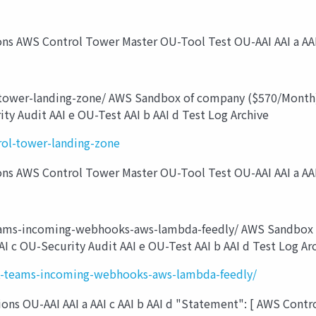
 AWS Control Tower Master OU-Tool Test OU-AAI AAI a AAI c
wer-landing-zone/ AWS Sandbox of company ($570/Month) 
y Audit AAI e OU-Test AAI b AAI d Test Log Archive
ol-tower-landing-zone
 AWS Control Tower Master OU-Tool Test OU-AAI AAI a AAI c
ams-incoming-webhooks-aws-lambda-feedly/ AWS Sandbox 
I c OU-Security Audit AAI e OU-Test AAI b AAI d Test Log Ar
-teams-incoming-webhooks-aws-lambda-feedly/
s OU-AAI AAI a AAI c AAI b AAI d "Statement": [ AWS Contro