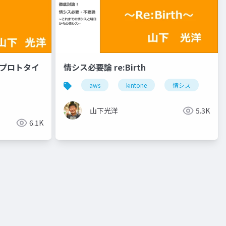
社内プロトタイ
情シス必要論 re:Birth
aws
kintone
情シス
山下光洋
5.3K
6.1K