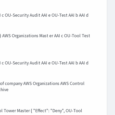
 OU-Security Audit AAI e OU-Test AAI b AAI d
AWS Organizations Mast er AAI c OU-Tool Test
 OU-Security Audit AAI e OU-Test AAI b AAI d
of company AWS Organizations AWS Control
chive
l Tower Master { "Effect": "Deny", OU-Tool