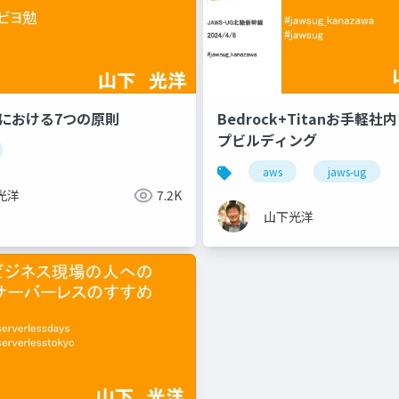
強における7つの原則
Bedrock+Titanお手軽
プビルディング
aws
jaws-ug
光洋
7.2K
山下光洋