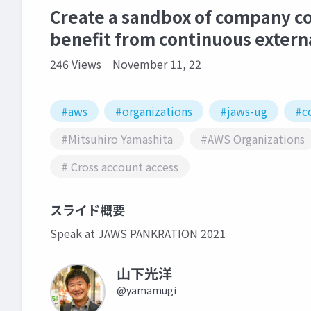
Create a sandbox of company c
benefit from continuous extern
246 Views
November 11, 22
#aws
#organizations
#jaws-ug
#c
#Mitsuhiro Yamashita
#AWS Organizations
# Cross account access
スライド概要
Speak at JAWS PANKRATION 2021
山下光洋
@yamamugi