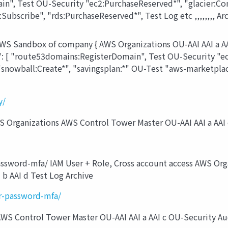
n", Test OU-Security "ec2:PurchaseReserved*", "glacier:Com
ubscribe", "rds:PurchaseReserved*", Test Log etc ,,,,,,,, Ar
 Sandbox of company { AWS Organizations OU-AAI AAI a AAI
n": [ "route53domains:RegisterDomain", Test OU-Security "e
"snowball:Create*", "savingsplan:*" OU-Test "aws-marketpla
y/
S Organizations AWS Control Tower Master OU-AAI AAI a AAI c
word-mfa/ IAM User + Role, Cross account access AWS Orga
 b AAI d Test Log Archive
-password-mfa/
S Control Tower Master OU-AAI AAI a AAI c OU-Security Audi