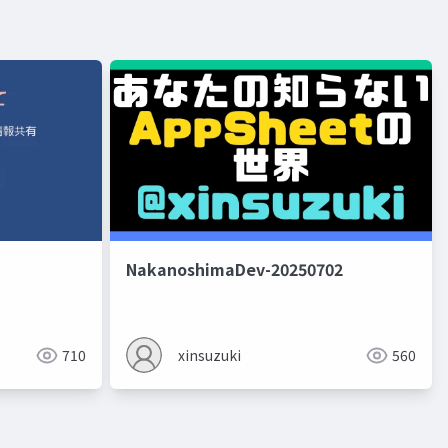
NakanoshimaDev-20250702
710
xinsuzuki
560