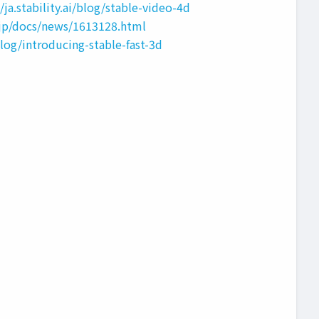
//ja.stability.ai/blog/stable-video-4d
o.jp/docs/news/1613128.html
/blog/introducing-stable-fast-3d