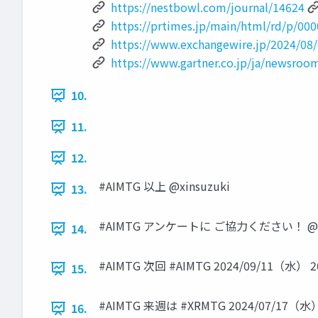
https://nestbowl.com/journal/14624
https://prtimes.jp/main/html/rd/p/00
https://www.exchangewire.jp/2024/08/0
https://www.gartner.co.jp/ja/newsroom
10.
11.
12.
#AIMTG 以上 @xinsuzuki
13.
#AIMTG アンケートに ご協力ください！ @xi
14.
#AIMTG 次回 #AIMTG 2024/09/11（水） 20:
15.
#AIMTG 来週は #XRMTG 2024/07/17（水） 2
16.