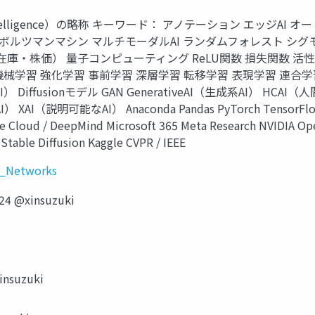
ial Intelligence）の略称 キーワード： アノテーション エッ
） ボルツマンマシン マルチモーダルAI ランダムフォレスト シ
庫・株価） 量子コンピューティング ReLU関数 損失関数 活性
械学習 強化学習 事前学習 深層学習 転移学習 表現学習 連合学習 教師
I） Diffusionモデル GAN GenerativeAI（生成系AI） HC
I） XAI（説明可能なAI） Anaconda Pandas PyTorch TensorFlow 
 Cloud / DeepMind Microsoft 365 Meta Research NVIDIA Op
Stable Diffusion Kaggle CVPR / IEEE
ed_Networks
 @xinsuzuki
suzuki