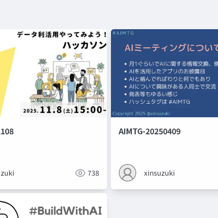
108
AIMTG-20250409
uzuki
738
xinsuzuki