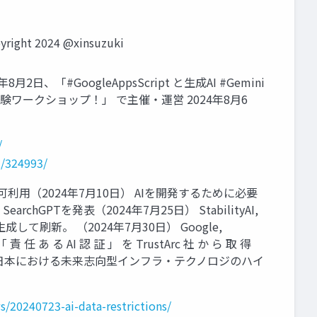
 2024 @xinsuzuki
、「#GoogleAppsScript と生成AI #Gemini
ワークショップ！」 で主催・運営 2024年8月6
/
t/324993/
字幕を 無許可利用（2024年7月10日） AIを開発するために必要
hGPTを発表（2024年7月25日） StabilityAI,
生成して刷新。 （2024年7月30日） Google,
 責 任 あ る AI 認 証 」 を TrustArc 社 か ら 取 得
） Gartner、「日本における未来志向型インフラ・テクノロジのハイ
s/20240723-ai-data-restrictions/