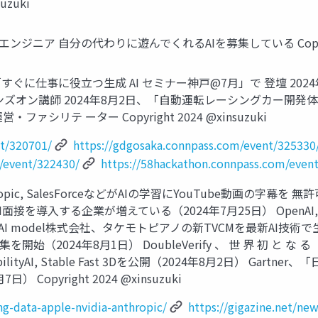
uzuki
るエンジニア 自分の代わりに遊んでくれるAIを募集している Copyright
「すぐに仕事に役立つ生成 AI セミナー神戸@7月」で 登壇 2024年8月2日
オン講師 2024年8月2日、「自動運転レーシングカー開発体験
リテ ーター Copyright 2024 @xinsuzuki
t/320701/
https://gdgosaka.connpass.com/event/325330
m/event/322430/
https://58hackathon.connpass.com/even
 Anthropic, SalesForceなどがAIの学習にYouTube動画の
を導入する企業が増えている（2024年7月25日） OpenAI, Searc
5日） AI model株式会社、タケモトピアノの新TVCMを最新AI技術で
の募集を開始（2024年8月1日） DoubleVerify 、 世 界 初 と な る 「
 StabilityAI, Stable Fast 3Dを公開（2024年8月2日
Copyright 2024 @xinsuzuki
ing-data-apple-nvidia-anthropic/
https://gigazine.net/new