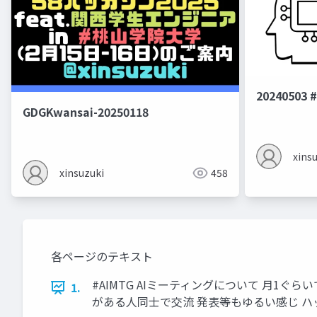
20240503 
GDGKwansai-20250118
xins
xinsuzuki
458
各ページのテキスト
#AIMTG AIミーティングについて 月1ぐ
1.
がある人同士で交流 発表等もゆるい感じ ハッシュタグは 