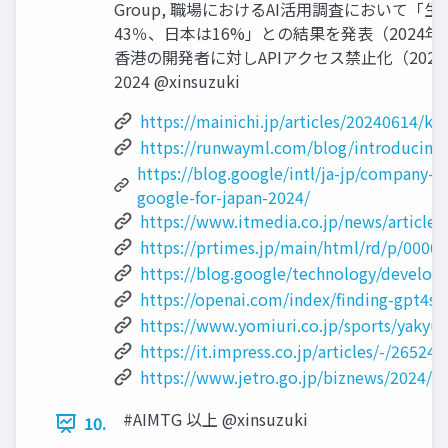
Group, 職場におけるAI活用調査において「生
43％、日本は16%」との結果を発表（2024年6月2
香港の開発者に対しAPIアクセス禁止化（2024年7月
2024 @xinsuzuki
https://mainichi.jp/articles/20240614/
https://runwayml.com/blog/introducing-
https://blog.google/intl/ja-jp/company-n
google-for-japan-2024/
https://www.itmedia.co.jp/news/article
https://prtimes.jp/main/html/rd/p/0000
https://blog.google/technology/develo
https://openai.com/index/finding-gpt4s-
https://www.yomiuri.co.jp/sports/yaky
https://it.impress.co.jp/articles/-/26524
https://www.jetro.go.jp/biznews/2024/
#AIMTG 以上 @xinsuzuki
10.