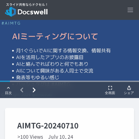
Ope
AIMTG-20240710
>100 Views
July 10, 24