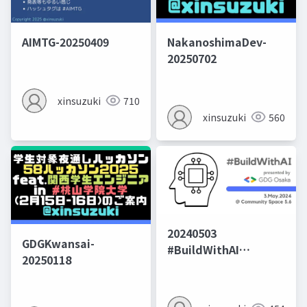
AIMTG-20250409
NakanoshimaDev-
20250702
xinsuzuki
710
xinsuzuki
560
20240503
GDGKwansai-
#BuildWithAI
20250118
#GDGOsaka