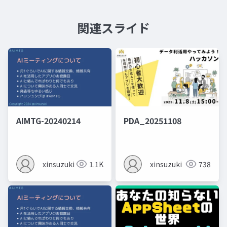
関連スライド
AIMTG-20240214
PDA_20251108
xinsuzuki
1.1K
xinsuzuki
738