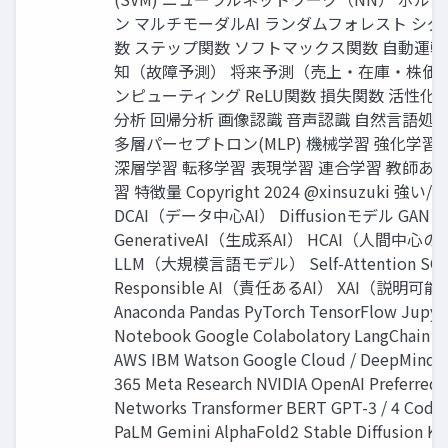
ン マルチモーダルAI ランダムフォレスト シ
数 ステップ関数 ソフトマックス関数 自動運転
知（故障予測） 将来予測（売上・在庫・株価）
ンピューティング ReLU関数 損失関数 活性化
分析 回帰分析 画像認識 音声認識 自然言語処理
多層パーセプトロン(MLP) 機械学習 強化学習
深層学習 転移学習 表現学習 連合学習 教師あ
習 特徴量 Copyright 2024 @xinsuzuki 強い/
DCAI（データ中心AI） Diffusionモデル GAN
GenerativeAI（生成系AI） HCAI（人間中心のA
LLM（大規模言語モデル） Self-Attention SO
Responsible AI（責任あるAI） XAI（説明可能
Anaconda Pandas PyTorch TensorFlow Jupyt
Notebook Google Colabolatory LangChain 
AWS IBM Watson Google Cloud / DeepMind M
365 Meta Research NVIDIA OpenAI Preferred
Networks Transformer BERT GPT-3 / 4 Code
PaLM Gemini AlphaFold2 Stable Diffusion Ka