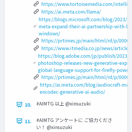
https://www.tortoisemedia.com/intellige
https://ai.meta.com/llama/
https://blogs.microsoft.com/blog/2023/07
meta-expand-their-ai-partnership-with-ll
windows/
https://prtimes.jp/main/html/rd/p/0000
https://www.itmedia.co.jp/news/article
https://blog.adobe.com/jp/publish/2023/0
photoshop-releases-new-generative-expa
global-language-support-for-firefly-power
https://prtimes.jp/main/html/rd/p/0000
https://ai.meta.com/blog/audiocraft-mus
encodec-generative-ai-audio/
#AIMTG 以上 @xinsuzuki
10.
#AIMTG アンケートに ご協力くださ
11.
い！ @xinsuzuki