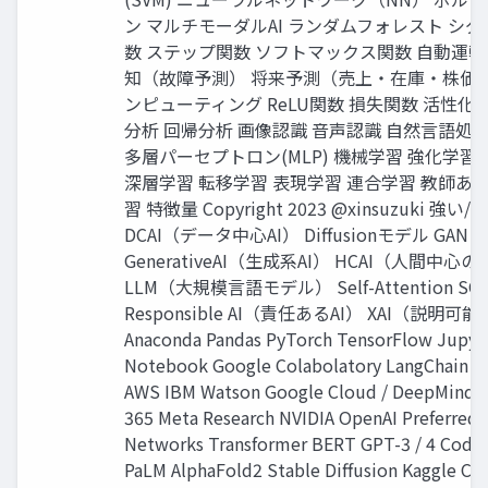
ン マルチモーダルAI ランダムフォレスト シ
数 ステップ関数 ソフトマックス関数 自動運転
知（故障予測） 将来予測（売上・在庫・株価）
ンピューティング ReLU関数 損失関数 活性化
分析 回帰分析 画像認識 音声認識 自然言語処理
多層パーセプトロン(MLP) 機械学習 強化学習
深層学習 転移学習 表現学習 連合学習 教師あ
習 特徴量 Copyright 2023 @xinsuzuki 強い/
DCAI（データ中心AI） Diffusionモデル GAN
GenerativeAI（生成系AI） HCAI（人間中心のA
LLM（大規模言語モデル） Self-Attention SO
Responsible AI（責任あるAI） XAI（説明可能
Anaconda Pandas PyTorch TensorFlow Jupyt
Notebook Google Colabolatory LangChain 
AWS IBM Watson Google Cloud / DeepMind M
365 Meta Research NVIDIA OpenAI Preferred
Networks Transformer BERT GPT-3 / 4 Code
PaLM AlphaFold2 Stable Diffusion Kaggle CVP