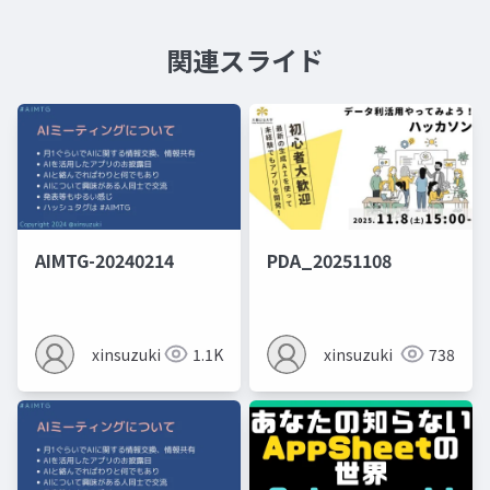
関連スライド
AIMTG-20240214
PDA_20251108
xinsuzuki
1.1K
xinsuzuki
738