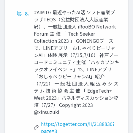
#AIMTG 最近やったAI活 ソフト産業プ
8.
ラザTEQS（公益財団法人大阪産業
局）、一般社団法人 iRooBO Network
Forum 主 催 「 Tech Seeker
Collection 2023 」 GONENGOブース
で、LINEアプリ「おしゃべりピーリャ
ンAI」体験 展示（7/15,7/16） 神戸ノー
コードコミュニティ主催「ハッカソンキ
ックオフイベン ト」で、LINEアプリ
「おしゃべりピーリャンAI」紹介
（7/21） 一 般 社 団 法 人 組 込 み シ ス
テ ム 技 術 協 会 主 催 「 EdgeTech+
West 2023」パネルディスカッション登
壇（7/27） Copyright 2023
@xinsuzuki
https://togetter.com/li/2188830?
page=3