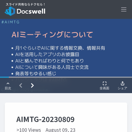
Ope
AIMTG-20230809
>100 Views
August 09, 23