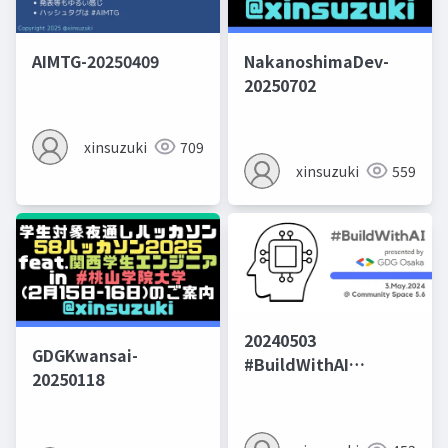
AIMTG-20250409
NakanoshimaDev-
20250702
xinsuzuki
709
xinsuzuki
559
20240503
GDGKwansai-
#BuildWithAI
20250118
#GDGOsaka