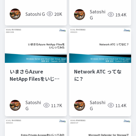
てみた（仮)
Satoshi
Satoshi G
20K
19.4K
G
いまさらAzure
Network ATC ってな
NetApp Filesをいじっ
に？
てみた
Satoshi
Satoshi
11.7K
11.4K
G
G