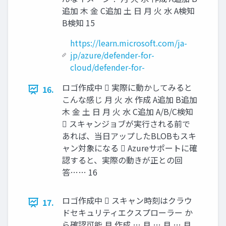
追加 木 金 C追加 土 日 月 火 水 A検知
B検知 15
https://learn.microsoft.com/ja-
jp/azure/defender-for-
cloud/defender-for-
ロゴ作成中  実際に動かしてみると
16.
こんな感じ 月 火 水 作成 A追加 B追加
木 金 土 日 月 火 水 C追加 A/B/C検知
 スキャンジョブが実行される前で
あれば、当日アップしたBLOBもスキ
ャン対象になる  Azureサポートに確
認すると、実際の動きが正との回
答…… 16
ロゴ作成中  スキャン時刻はクラウ
17.
ドセキュリティエクスプローラー か
ら確認可能 月 作成 … 月 … 月 … 月