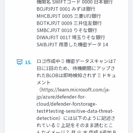
機関名 SWIFTコード 0000 日本銀行
BOJPJPJT 0001 みずほ銀行
MHCBJPJT 0005 三菱UFJ銀行
BOTKJPJT 0009 三井住友銀行
SMBCJPJT 0010 りそな銀行
DIWAJPJT 0017 埼玉りそな銀行
SAIBJPJT 用意した機密データ 14
ロゴ作成中  機密データスキャンは7
15.
日に1回のため、待機期間にアップさ
れたBLOBは即時検知されず  ドキュ
メント
（https://learn.microsoft.com/ja-
jp/azure/defender-for-
cloud/defender-forstorage-
test#testing-sensitive-data-threat-
detection）には以下のように記述さ
れている  上記をそのまま読むとこ
んなイメージ？ 月 火 水 作成 A追加 B