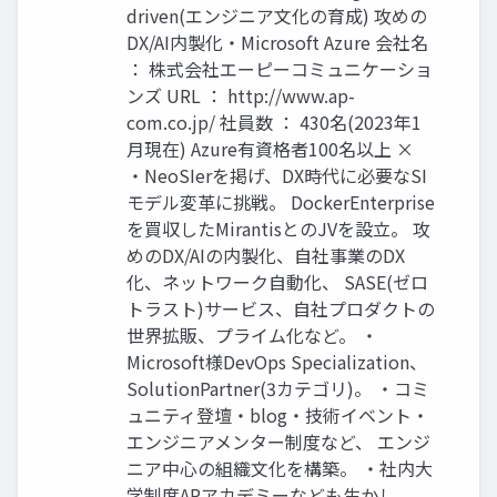
driven(エンジニア文化の育成) 攻めの
DX/AI内製化・Microsoft Azure 会社名
： 株式会社エーピーコミュニケーショ
ンズ URL ： http://www.ap-
com.co.jp/ 社員数 ： 430名(2023年1
月現在) Azure有資格者100名以上 ×
・NeoSIerを掲げ、DX時代に必要なSI
モデル変革に挑戦。 DockerEnterprise
を買収したMirantisとのJVを設立。 攻
めのDX/AIの内製化、自社事業のDX
化、ネットワーク自動化、 SASE(ゼロ
トラスト)サービス、自社プロダクトの
世界拡販、プライム化など。 ・
Microsoft様DevOps Specialization、
SolutionPartner(3カテゴリ)。 ・コミ
ュニティ登壇・blog・技術イベント・
エンジニアメンター制度など、 エンジ
ニア中心の組織文化を構築。 ・社内大
学制度APアカデミーなども生かし、