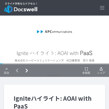
Ope
Igniteハイライト: AOAI with
PaaS