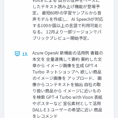
Voice による 自分の音声をベースに
したテキスト読み上げ機能が登場予
定。 最短60秒の学習サンプルから音
声モデルを作成し、 AI Speechが対応
する100か国以上の言語で利用可能と
なる。 12月より一部リージョンでパ
ブリックプレビュー開始予定。
Azure OpenAI 新機能の活用例 書籍の
13.
本文を 全量連携して要約 要約した文
章から イメージ画像を生成 GPT-4
Turbo ネットショップへ 欲しい商品
のイメージ画像を アップロード、 画
像からコンテキストを抽出 自社の取
り扱い商品から イメージに近いもの
を検索 GPT-4 Turbo with Vison 表紙
やポスターなど 宣伝素材として活用
DALL-E 3 ユーザーの希望に近い 商品
をレコメンド