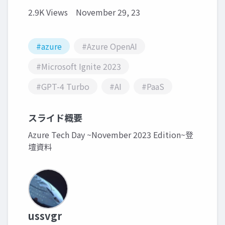
2.9K Views
November 29, 23
#azure
#Azure OpenAI
#Microsoft Ignite 2023
#GPT-4 Turbo
#AI
#PaaS
スライド概要
Azure Tech Day ~November 2023 Edition~登
壇資料
ussvgr