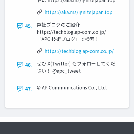
トは https://aka.ms/ignitejapan.top
https://aka.ms/ignitejapan.top
弊社ブログのご紹介
45.
https://techblog.ap-com.co.jp/
「APC 技術ブログ」で検索！
https://techblog.ap-com.co.jp/
ぜひ X(Twitter) もフォローしてくだ
46.
さい！ @apc_tweet
© AP Communications Co., Ltd.
47.