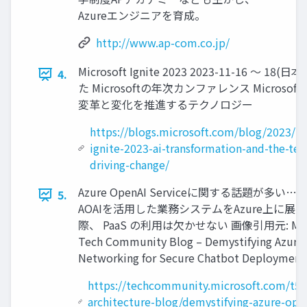
Azureエンジニアを育成。
http://www.ap-com.co.jp/
Microsoft Ignite 2023 2023-11-16 ～ 1
4.
た Microsoftの年次カンファレンス Microsoft Igni
変革と変化を推進するテクノロジー
https://blogs.microsoft.com/blog/2023/11
ignite-2023-ai-transformation-and-the-te
driving-change/
Azure OpenAI Serviceに関する話題が多い…
5.
AOAIを活用した業務システムをAzure上に展
際、 PaaS の利用は欠かせない 画像引用元: Micr
Tech Community Blog – Demystifying Azure
Networking for Secure Chatbot Deployment
https://techcommunity.microsoft.com/t5/
architecture-blog/demystifying-azure-ope