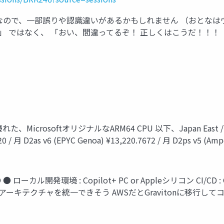
なので、一部誤りや認識違いがあるかもしれません （おとなは
」 ではなく、 「おい、間違ってるぞ！ 正しくはこうだ！！！（
た、MicrosoftオリジナルなARM64 CPU 以下、Japan East / 汎
20 / 月 D2as v6 (EPYC Genoa) ¥13,220.7672 / 月 D2ps v5 (Ampe
発環境 : Copilot+ PC or Appleシリコン CI/CD : GitHub
キテクチャを統一できそう AWSだとGravitonに移行して