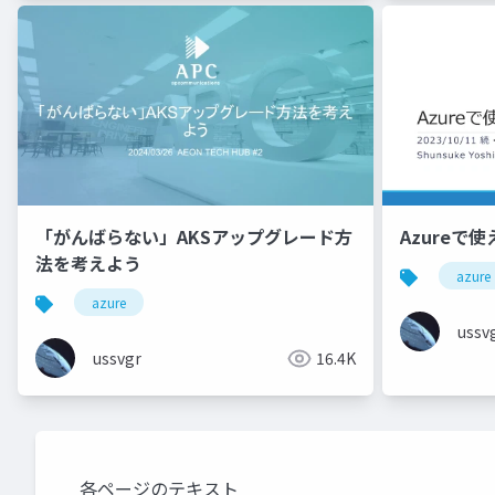
「がんばらない」AKSアップグレード方
Azureで
法を考えよう
azure
azure
ussv
ussvgr
16.4K
各ページのテキスト