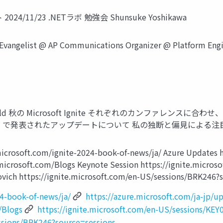
2024/11/23 .NETラボ 勉強会 Shunsuke Yoshikawa
 Evangelist @ AP Communications Organizer @ Platform Engi
Build 秋の Microsoft Ignite それぞれのカンファレ
(およびその周辺) で発表されたアップデートについて 私の独断と偏見に
soft.com/ignite-2024-book-of-news/ja/ Azure Updates htt
crosoft.com/Blogs Keynote Session https://ignite.microso
novich https://ignite.microsoft.com/en-US/sessions/BRK246?
4-book-of-news/ja/
https://azure.microsoft.com/ja-jp/u
/Blogs
https://ignite.microsoft.com/en-US/sessions/KEY
essions/BRK246?source=sessions