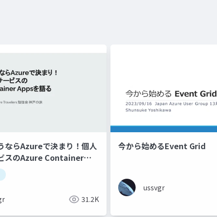
ならAzureで決まり！個人
今から始めるEvent Grid
のAzure Container
_
ussvgr
gr
31.2K