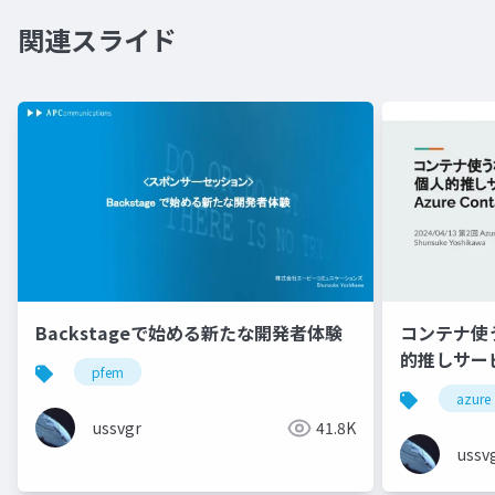
関連スライド
Backstageで始める新たな開発者体験
コンテナ使う
的推しサービス
pfem
Appsを語る
azure
ussvgr
41.8K
ussv