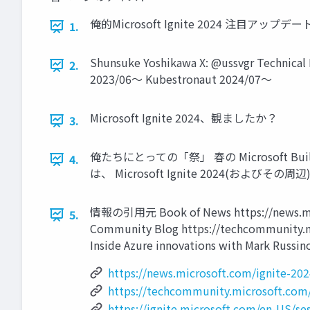
俺的Microsoft Ignite 2024 注目アップデート 
1.
Shunsuke Yoshikawa X: @ussvgr Technical
2.
2023/06～ Kubestronaut 2024/07～
Microsoft Ignite 2024、観ましたか？
3.
俺たちにとっての「祭」 春の Microsoft 
4.
は、 Microsoft Ignite 2024
情報の引用元 Book of News https://news.micro
5.
Community Blog https://techcommunity.mi
Inside Azure innovations with Mark Russi
https://news.microsoft.com/ignite-202
https://techcommunity.microsoft.com
https://ignite.microsoft.com/en-US/s