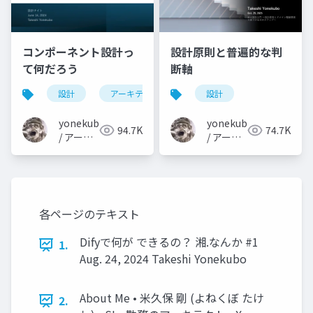
コンポーネント設計っ
設計原則と普遍的な判
て何だろう
断軸
設計
アーキテクチャ
設計
yonekubo
yonekubo
94.7K
74.7K
/ アーキ
/ アーキ
テクトの
テクトの
教科書
教科書
各ページのテキスト
Difyで何が できるの？ 湘.なんか #1
1.
Aug. 24, 2024 Takeshi Yonekubo
About Me • 米久保 剛 (よねくぼ たけ
2.