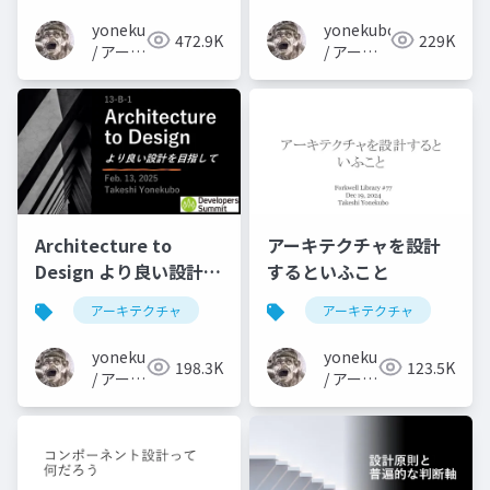
yonekubo
yonekubo
472.9K
229K
/ アーキ
/ アーキ
テクト
テクトの
の教科
教科書
書
Architecture to
アーキテクチャを設計
Design より良い設計を
するといふこと
目指して
アーキテクチャ
アーキテクチャ
yonekubo
yonekubo
198.3K
123.5K
/ アーキ
/ アーキ
テクト
テクト
の教科
の教科
書
書