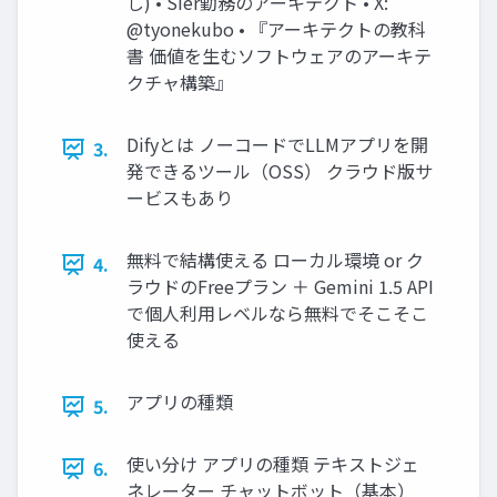
し) • SIer勤務のアーキテクト • X:
@tyonekubo • 『アーキテクトの教科
書 価値を生むソフトウェアのアーキテ
クチャ構築』
Difyとは ノーコードでLLMアプリを開
3.
発できるツール（OSS） クラウド版サ
ービスもあり
無料で結構使える ローカル環境 or ク
4.
ラウドのFreeプラン ＋ Gemini 1.5 API
で個人利用レベルなら無料でそこそこ
使える
アプリの種類
5.
使い分け アプリの種類 テキストジェ
6.
ネレーター チャットボット（基本）