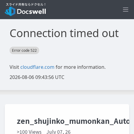
Ope
zen_shujinko_mumonkan_Auto
>100 Views
July 07, 26