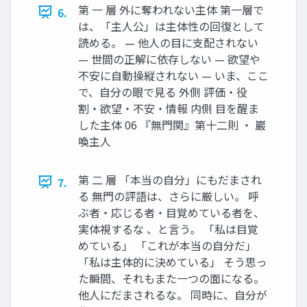
第 一 層 外に奪われない主体 第一層で
6.
は、「主人公」は主体性の回復として
読める。 — 他人の目に支配されない
— 世間の正解に依存しない — 欲望や
不安に自動操縦されない — いま、ここ
で、自分の眼で見る 外側 評価・役
割・欲望・不安・情報 内側 目を醒ま
した主体 06 『無門関』第十二則 ・ 巖
喚主人
第 二 層 「本当の自分」にもだまされ
7.
る 無門の評語は、さらに厳しい。 呼
ぶ者・応じる者・目覚めている者を、
実体視するな 、と言う。 「私は目覚
めている」 「これが本当の自分だ」
「私は主体的に決めている」 そう思っ
た瞬間、それもまた一つの面になる。
他人にだまされるな。 同時に、自分が