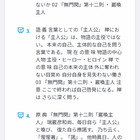
ないか 02 『無門関』第十二則 ・ 巖喚
主人
語 義 言葉としての「主人公」 禅にお
3.
ける「主人公」は、物語の主役ではな
い。 本来の自己、主体的な自己を問う
言葉である。 現 在 の意 味 物語の中心
人物 主役・ヒーロー・ヒロイン 禅 で
の意 味 自己の本来の主体 外に奪われ
ない目覚め 自分自身を見失わない働き
03 『無門関』第十二則 ・ 巖喚主人 注
意 ここで終われば自己啓発になる。禅
は さらに深く問う。
原 典 『無門関』第十二則「巖喚主
4.
人」 瑞巖彦和尚、毎日自ら「主人公」
と喚び、 復た自ら應諾す。 乃ち云く、
「惺惺著」。「諾」。 他時異日、人の