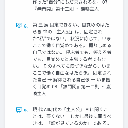
作った“自分”にもだまされるな。 07
『無門関』第十二則 ・ 巖喚主人
第 三 層 固定できない、目覚めのはた
8.
らき 禅の「主人公」は、固定され
た“私”ではない。 状況に応じて、いま
ここで働く目覚めである。 握りしめる
自己ではない。 呼ぶ者でも、答える者
でも、目覚めたと主張する者でもな
い。 そのすべてに気づきながら、いま
ここで働く自由なはたらき。 固定され
た自己 → 解体される自己像 → いま働
く目覚め 08 『無門関』第十二則 ・ 巖
喚主人
現 代 AI時代の「主人公」 AIに聞くこ
9.
とは、悪くない。 しかし最後に問うべ
きは、「誰が見ているのか」であ る。