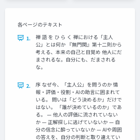
各ページのテキスト
禅 語 を ひ ら く 禅における「主人
1.
公」とは何か 『無門関』第十二則から
考える、本来の自己と目覚め ――他人にだ
まされるな。自分にも、だまされる
な。
序 なぜ今、「主人公」を問うのか 情
2.
報・評価・役割・AIの助言に囲まれて
いる。 問いは「どう決めるか」だけで
はない。 「誰が決めているのか」であ
る。 — 他人の評価に流されていない
か — 正解探しに逃げていないか — 自
分の信念に酔っていないか — AIや周囲
の答えを、自分の判断と取り違えてい