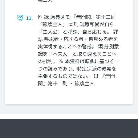
附 録 原典メモ 『無門関』第十二則
11.
「巖喚主人」 本則 瑞巌和尚が自ら
「主人公」と呼び、自ら応じる。 評
語 呼ぶ者・応ずる者・目覚める者を
実体視することへの警戒。 頌 分別意
識を「本来人」と取り違えることへ
の批判。 ※ 本資料は原典に基づく一
つの読みであり、特定宗派の教義を
主張するものではない。 11 『無門
関』第十二則 ・ 巖喚主人