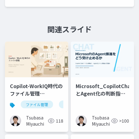
関連スライド
Copilot-WorkIQ時代の
Microsoft_CopilotChat
ファイル管理
とAgent化の判断指針
_v2_20260701
_20260709
ファイル管理
microsoft 365
copilot
wor
Tsubasa
Tsubasa
118
>100
Miyauchi
Miyauchi