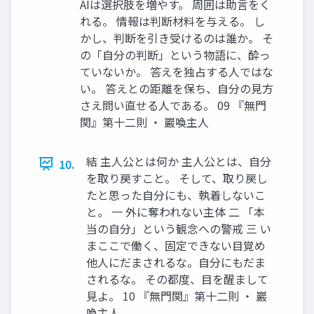
AIは選択肢を増やす。 周囲は助言をく
れる。 情報は判断材料を与える。 し
かし、判断を引き受けるのは誰か。 そ
の「自分の判断」という物語に、酔っ
ていないか。 答えを独占する人ではな
い。 答えとの距離を保ち、自分の見方
さえ問い直せる人である。 09 『無門
関』第十二則 ・ 巖喚主人
結 主人公とは何か 主人公とは、自分
10.
を取り戻すこと。 そして、取り戻し
たと思った自分にも、執着しないこ
と。 一 外に奪われない主体 二 「本
当の自分」という観念への警戒 三 い
まここで働く、固定できない目覚め
他人にだまされるな。自分にもだま
されるな。 その都度、目を醒まして
見よ。 10 『無門関』第十二則 ・ 巖
喚主人