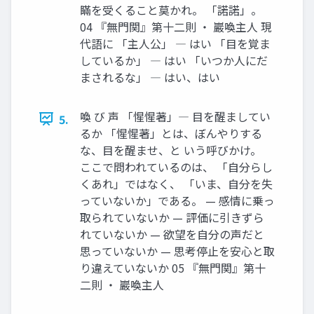
瞞を受くること莫かれ。 「諾諾」。
04 『無門関』第十二則 ・ 巖喚主人 現
代語に 「主人公」 ― はい 「目を覚ま
しているか」 ― はい 「いつか人にだ
まされるな」 ― はい、はい
喚 び 声 「惺惺著」― 目を醒ましてい
5.
るか 「惺惺著」とは、ぼんやりする
な、目を醒ませ、と いう呼びかけ。
ここで問われているのは、 「自分らし
くあれ」ではなく、 「いま、自分を失
っていないか」である。 — 感情に乗っ
取られていないか — 評価に引きずら
れていないか — 欲望を自分の声だと
思っていないか — 思考停止を安心と取
り違えていないか 05 『無門関』第十
二則 ・ 巖喚主人