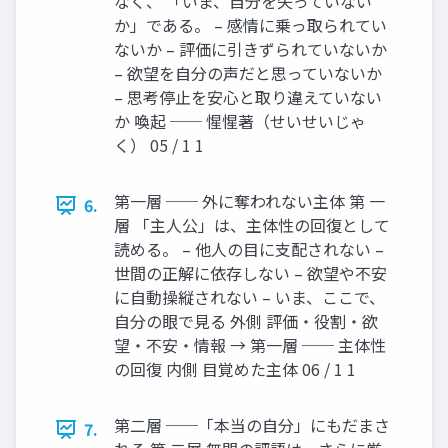
なく、 「いま、自分を失っていない
か」である。 – 感情に乗っ取られてい
ないか – 評価に引きずられていないか
– 欲望を自分の声だと思っていないか
– 思考停止を安心と取り違えていない
か 喚起 ── 惺惺著（せいせいじゃ
く） 05 / 1 1
第一層 ── 外に奪われない主体 第 一
6.
層 「主人公」は、主体性の回復として
読める。 – 他人の目に支配されない –
世間の正解に依存しない – 欲望や不安
に自動操縦されない – いま、ここで、
自分の眼で見る 外側 評価・役割・欲
望・不安・情報 → 第一層 ── 主体性
の回復 内側 目覚めた主体 06 / 1 1
第二層 ──「本当の自分」にもだまさ
7.