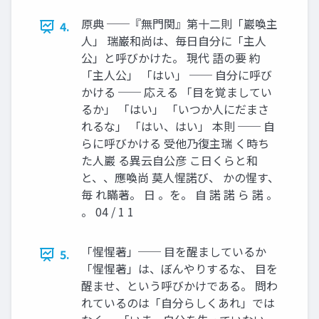
原典 ──『無門関』第十二則「巖喚主
4.
人」 瑞巌和尚は、毎日自分に「主人
公」と呼びかけた。 現代 語の要 約
「主人公」 「はい」 ── 自分に呼び
かける ── 応える 「目を覚ましてい
るか」 「はい」 「いつか人にだまさ
れるな」 「はい、はい」 本則 ── 自
らに呼びかける 受他乃復主瑞 く時ち
た人巖 る異云自公彦 こ日くらと和
と、、應喚尚 莫人惺諾び、 かの惺す、
毎 れ瞞著。 日 。を。 自 諾 諾 ら 諾 。
。 04 / 1 1
「惺惺著」── 目を醒ましているか
5.
「惺惺著」は、ぼんやりするな、 目を
醒ませ、という呼びかけである。 問わ
れているのは「自分らしくあれ」では