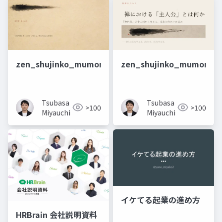
zen_shujinko_mumonkan_Sonnet5
zen_shujinko_mumonka
Tsubasa
Tsubasa
>100
>100
Miyauchi
Miyauchi
イケてる起業の進め方
HRBrain 会社説明資料