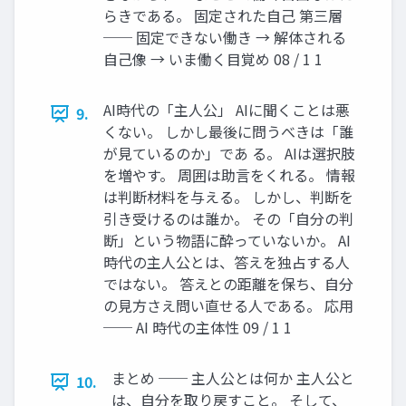
らきである。 固定された自己 第三層
── 固定できない働き → 解体される
自己像 → いま働く目覚め 08 / 1 1
AI時代の「主人公」 AIに聞くことは悪
9.
くない。 しかし最後に問うべきは「誰
が見ているのか」であ る。 AIは選択肢
を増やす。 周囲は助言をくれる。 情報
は判断材料を与える。 しかし、判断を
引き受けるのは誰か。 その「自分の判
断」という物語に酔っていないか。 AI
時代の主人公とは、答えを独占する人
ではない。 答えとの距離を保ち、自分
の見方さえ問い直せる人である。 応用
── AI 時代の主体性 09 / 1 1
まとめ ── 主人公とは何か 主人公と
10.
は、自分を取り戻すこと。 そして、