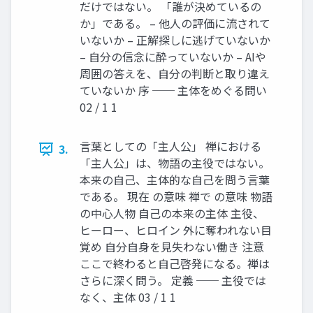
だけではない。 「誰が決めているの
か」である。 – 他人の評価に流されて
いないか – 正解探しに逃げていないか
– 自分の信念に酔っていないか – AIや
周囲の答えを、自分の判断と取り違え
ていないか 序 ── 主体をめぐる問い
02 / 1 1
言葉としての「主人公」 禅における
3.
「主人公」は、物語の主役ではない。
本来の自己、主体的な自己を問う言葉
である。 現在 の意味 禅で の意味 物語
の中心人物 自己の本来の主体 主役、
ヒーロー、ヒロイン 外に奪われない目
覚め 自分自身を見失わない働き 注意
ここで終わると自己啓発になる。禅は
さらに深く問う。 定義 ── 主役では
なく、主体 03 / 1 1