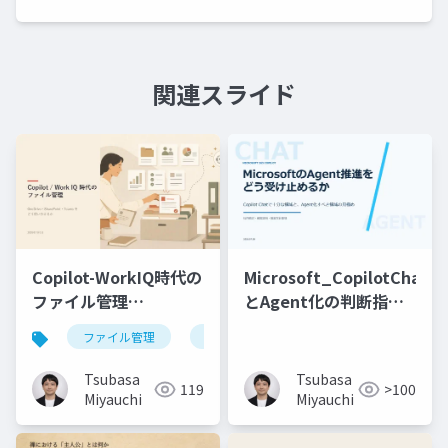
関連スライド
Copilot-WorkIQ時代の
Microsoft_CopilotChat
ファイル管理
とAgent化の判断指針
_v2_20260701
_20260709
ファイル管理
microsoft 365
copilot
wor
Tsubasa
Tsubasa
119
>100
Miyauchi
Miyauchi