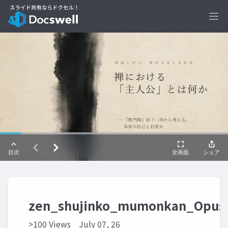
Ope
zen_shujinko_mumonkan_Opus
>100 Views
July 07, 26