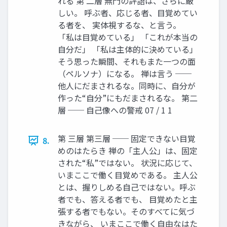
れる 第 二層 無門の評語は、さらに厳
しい。 呼ぶ者、応じる者、目覚めてい
る者を、 実体視するな、と言う。
「私は目覚めている」 「これが本当の
自分だ」 「私は主体的に決めている」
そう思った瞬間、それもまた一つの面
（ペルソナ）になる。 禅は言う ──
他人にだまされるな。同時に、自分が
作った“自分”にもだまされるな。 第二
層 ── 自己像への警戒 07 / 1 1
第 三層 第三層 ── 固定できない目覚
8.
めのはたらき 禅の「主人公」は、固定
された“私”ではない。 状況に応じて、
いまここで働く目覚めである。 主人公
とは、握りしめる自己ではない。呼ぶ
者でも、答える者でも、 目覚めたと主
張する者でもない。そのすべてに気づ
きながら、 いまここで働く自由なはた