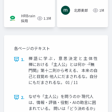
北原麦郎
1M
HRBrain
1.3M
採用
各ページのテキスト
禅 語 に 学 ぶ ， 意 思 決 定 と 主 体 性
1.
禅における 「主人公」とは何か ――『無
門関』第十二則から考える、 本来の自
己と目覚め 他人にだまされるな。自分
にもだまされるな。 01 / 11
なぜ今「主人公」を問うのか 現代人
2.
は、情報・評価・役割・AIの助言に囲
まれている。 問いは「どう決めるか」