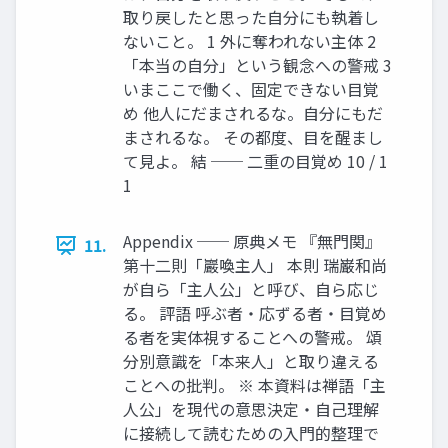
取り戻したと思った自分にも執着し
ないこと。 1 外に奪われない主体 2
「本当の自分」という観念への警戒 3
いまここで働く、固定できない目覚
め 他人にだまされるな。自分にもだ
まされるな。 その都度、目を醒まし
て見よ。 結 ── 二重の目覚め 10 / 1
1
Appendix ── 原典メモ 『無門関』
11.
第十二則「巖喚主人」 本則 瑞巌和尚
が自ら「主人公」と呼び、自ら応じ
る。 評語 呼ぶ者・応ずる者・目覚め
る者を実体視することへの警戒。 頌
分別意識を「本来人」と取り違える
ことへの批判。 ※ 本資料は禅語「主
人公」を現代の意思決定・自己理解
に接続して読むための入門的整理で