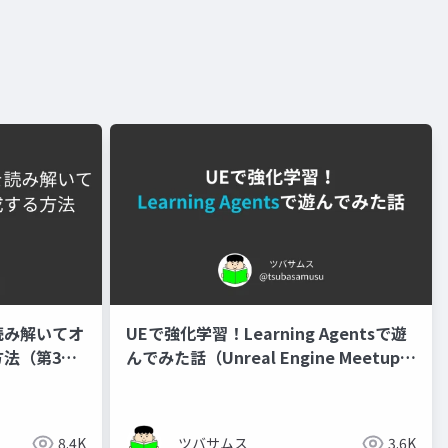
読み解いてオ
UEで強化学習！Learning Agentsで遊
法（第3回
んでみた話（Unreal Engine Meetup
in オンライ
Hiroshima #3）
8.4K
ツバサムス
3.6K