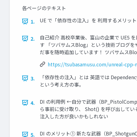
各ページのテキスト
UE で「依存性の注入」を 利用するメリット ツバ
1.
自己紹介 高校卒業後、富山の企業で UE5 を用
2.
す 「ツバサムスBlog」という技術ブログをや
だ事を随時追加しています！ ツバサムスBlo
https://tsubasamusu.com/unreal-cpp
「依存性の注入」とは 英語では Depende
3.
という考え方の事。
DI の利用例 ←自分で武器（BP_PistolCo
4.
ら事前に受け取り、 Shot() を呼び出してい
注入した方が良いかもしれない
DI のメリット① 新たな武器（BP_Shotgu
5.