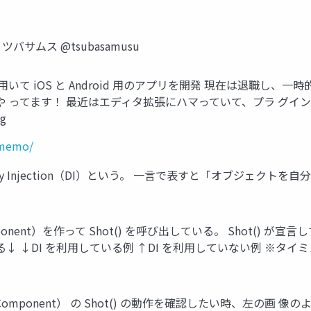
サムス @tsubasamusu
いて iOS と Android 用のアプリを開発 現在は退職し、一時
 ってます！ 最近はエディタ拡張にハマっていて、プラ グインを開
g
-memo/
ncy Injection（DI）という。 一言で表すと「オブジェク
mponent）を作って Shot() を呼び出している。 Shot() が
る↓ ↓DI を利用している例 ↑DI を利用していない例 ※タイミン
nComponent） の Shot() の動作を確認したい時、左の画 像