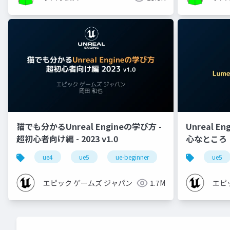
猫でも分かるUnreal Engineの学び方 -
Unreal E
超初心者向け編 - 2023 v1.0
心なところ
ue4
ue5
ue-beginner
ue5
エピック ゲームズ ジャパン
1.7M
エピ