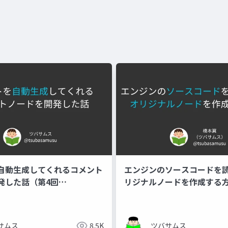
自動生成してくれるコメント
エンジンのソースコードを
発した話（第4回
リジナルノードを作成する方
gine九州LT会 in バーチャル
Unreal Engine 九州LT会 
ン）
サムス
8.5K
ツバサムス