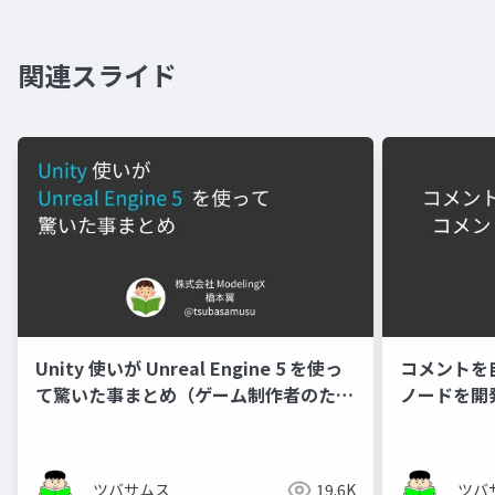
関連スライド
Unity 使いが Unreal Engine 5 を使っ
コメントを
て驚いた事まとめ（ゲーム制作者のため
ノードを開
の講演会）
UnrealEn
長崎）
ツバサムス
19.6K
ツバ