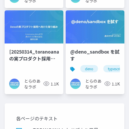
なラボ
なラボ
[20250314_toranoana.deno#20]_Deno
@deno_sandbox を試
の実プロダクト採用へ
す
向けた取り組み
deno
typescript
とらのあ
とらのあ
1.1K
1.1K
なラボ
なラボ
各ページのテキスト