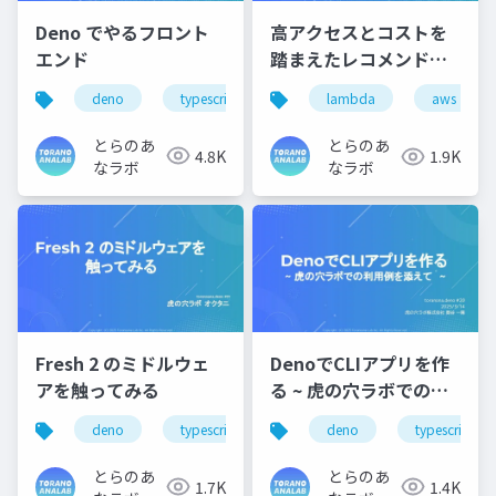
Deno でやるフロント
高アクセスとコストを
エンド
踏まえたレコメンド機
能の実装について
deno
typescript
javascript
lambda
aws
とらのあ
とらのあ
4.8K
1.9K
なラボ
なラボ
Fresh 2 のミドルウェ
DenoでCLIアプリを作
アを触ってみる
る ~ 虎の穴ラボでの利
用例を添えて ~
deno
typescript
fresh
deno
typescript
とらのあ
とらのあ
1.7K
1.4K