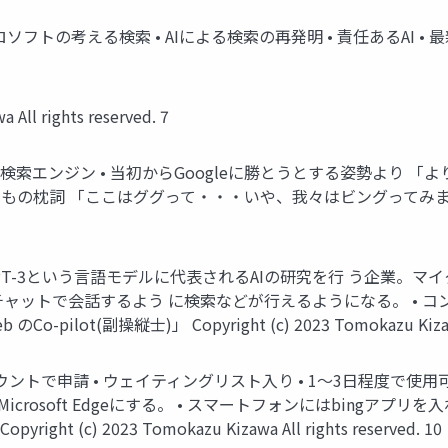
トの考える検索 • AIによる検索の再発明 • 責任あるAI • 最新情報 Copyr
All rights reserved. 7
トの検索エンジン • 当初からGoogleに勝とうとする姿勢より 
「ここはググって・・・いや、我々はビングってみましょう!」 Copyr
IとはGPT-3という言語モデルに代表されるAIの研究を行 う企業。
ようにチャットで会話するよう に検索などが行えるようになる。 • 
ot(副操縦士)」 Copyright (c) 2023 Tomokazu Kizawa All
ウントで申請 • ウェイティングリスト入り • 1～3日程度で使
icrosoft Edgeにする。 • スマートフォンにはbingアプリを
ht (c) 2023 Tomokazu Kizawa All rights reserved. 10