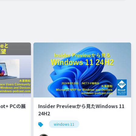
lot+ PCの展
Insider Previewから見たWindows 11
24H2
windows 11