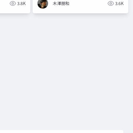
3.8K
木澤朋和
3.6K