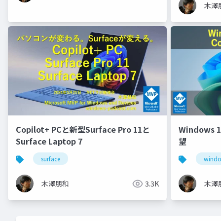
木澤
Copilot+ PCと新型Surface Pro 11と
Windows 
Surface Laptop 7
望
surface
windo
木澤朋和
3.3K
木澤