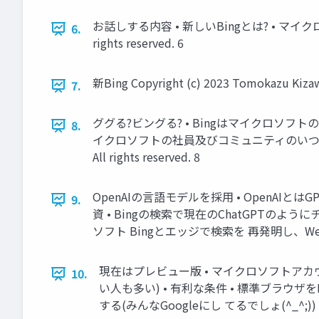
お話しする内容 • 新しいBingとは? • マイクロソフ
6.
rights reserved. 6
新Bing Copyright (c) 2023 Tomokazu Kizawa 
7.
ググる?ビングる? • Bingはマイクロソフ
8.
イクロソフトの社員及びコミュニティのいつもの枕詞 
All rights reserved. 8
OpenAIの言語モデルを採用 • OpenA
9.
資 • Bingの検索で現在のChatGPTの
ソフト Bingとエッジで検索を 再発明し、Web のCo-pil
現在はプレビュー版 • マイクロソフトアカ
10.
い人も多い) • 有利な条件 • 標準ブラウザをM
する(みんなGoogleにし てるでしょ(^_^;)) Copyrig