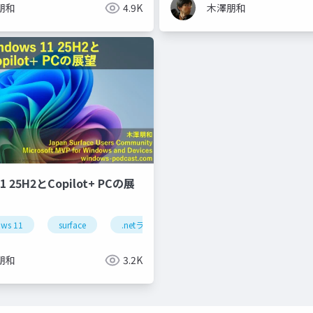
朋和
4.9K
木澤朋和
11 25H2とCopilot+ PCの展
ws 11
surface
.netラボ
朋和
3.2K