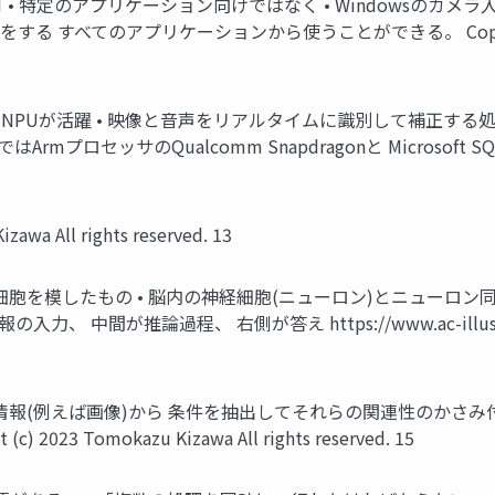
 • 特定のアプリケーション向けではなく • Windowsのカメラ
をする すべてのアプリケーションから使うことができる。 Copyright (c) 
るためにNPUが活躍 • 映像と音声をリアルタイムに識別して補正する処理が必要
セッサのQualcomm Snapdragonと Microsoft SQ3のみが対
awa All rights reserved. 13
細胞を模したもの • 脳内の神経細胞(ニューロン)とニューロン同
が推論過程、 右側が答え https://www.ac-illust.com/ より
情報(例えば画像)から 条件を抽出してそれらの関連性のかさみ
 (c) 2023 Tomokazu Kizawa All rights reserved. 15