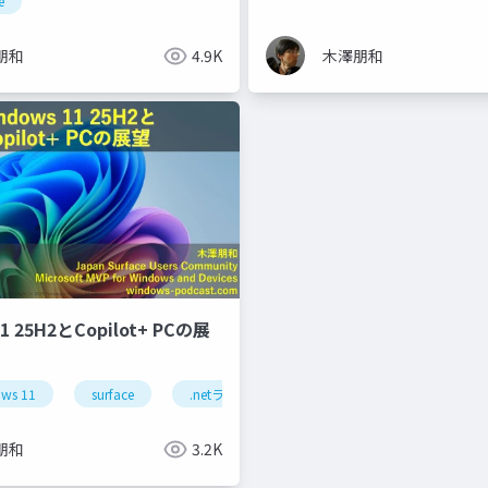
e
朋和
4.9K
木澤朋和
11 25H2とCopilot+ PCの展
ws 11
surface
.netラボ
朋和
3.2K