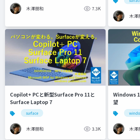
surfac
木澤朋和
7.3K
木澤
Copilot+ PCと新型Surface Pro 11と
Windows 
Surface Laptop 7
望
surface
windo
木澤朋和
3.3K
木澤