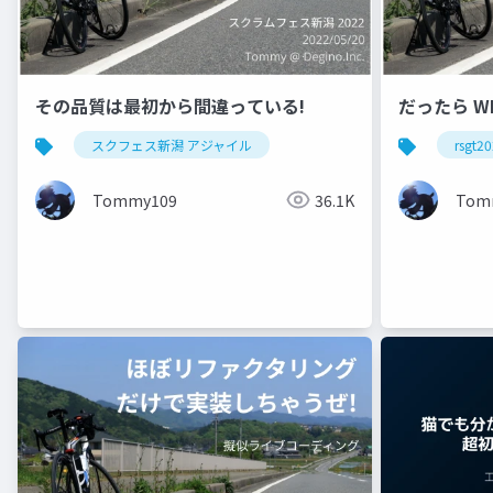
その品質は最初から間違っている!
だったら W
スクフェス新潟 アジャイル
rsgt2
Tommy109
36.1K
Tom