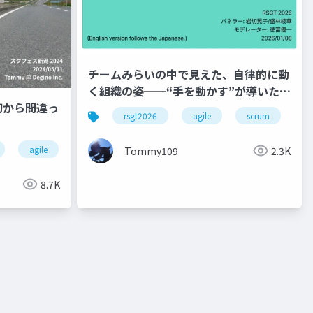
チームみらいの中で見えた、自律的に動
く組織の姿──“手を動かす”が導いた自
初から間違っ
己組織化 How an Autonomous
rsgt2026
agile
scrum
Organization Emerged in Team
Mirai — Self-Organization Through
agile
リファクタリング
Tommy109
2.3K
Hands-On Action
8.7K