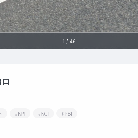
出口
ト
#KPI
#KGI
#PBI