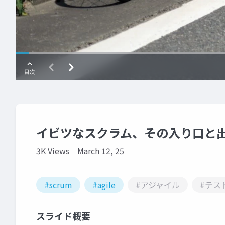
イビツなスクラム、その入り口と
3K Views
March 12, 25
#scrum
#agile
#アジャイル
#テス
スライド概要