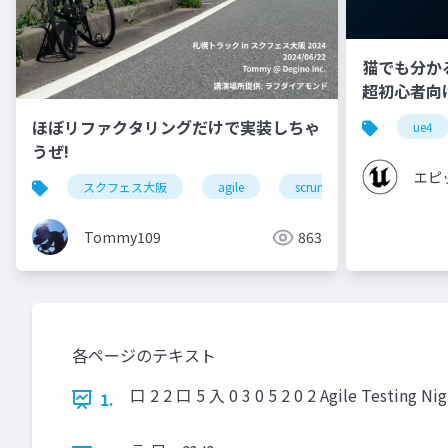
猫でも分かるU
超初心者向け編 
ほぼリファクタリングだけで実装しちゃ
ue4
うぜ!
エピ
スクフェス大阪
agile
scrum
リファクタ
Tommy109
863
各ページのテキスト
口 2 2 口 5 入 0 3 0 5 2 0 2 Agile Testing N
1.