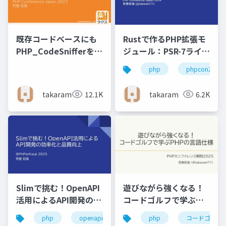
既存コードベースにも
Rustで作るPHP拡張モ
PHP_CodeSnifferを導
ジュール：PSR-7ライブ
入して 楽したい！
ラリ編
php
phpcon2024
takaram
12.1K
takaram
6.2K
Slimで挑む！OpenAPI
遊びながら強くなる！
活用によるAPI開発の効
コードゴルフで学ぶ
率化と品質向上
PHPの言語仕様
php
openapi
php
コードゴルフ