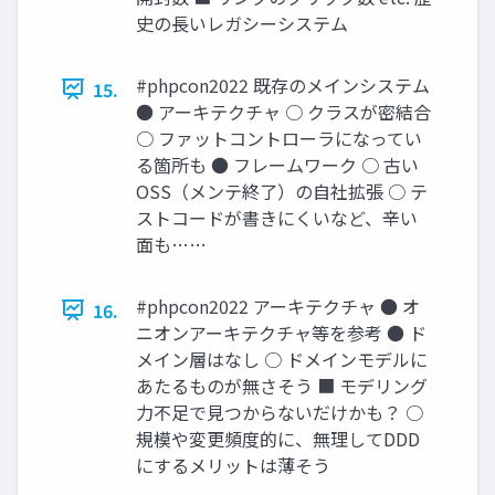
史の長いレガシーシステム
#phpcon2022 既存のメインシステム
15.
● アーキテクチャ ○ クラスが密結合
○ ファットコントローラになってい
る箇所も ● フレームワーク ○ 古い
OSS（メンテ終了）の自社拡張 ○ テ
ストコードが書きにくいなど、辛い
面も……
#phpcon2022 アーキテクチャ ● オ
16.
ニオンアーキテクチャ等を参考 ● ド
メイン層はなし ○ ドメインモデルに
あたるものが無さそう ■ モデリング
力不足で見つからないだけかも？ ○
規模や変更頻度的に、無理してDDD
にするメリットは薄そう