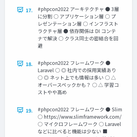
#phpcon2022 アーキテクチャ ● 3層
17.
に分割 ○ アプリケーション層 ○ プ
レゼンテーション層 ○ インフラスト
ラクチャ層 ● 依存関係は DI コンテ
ナで解決 ○ クラス同士の密結合を回
避
#phpcon2022 フレームワーク ●
18.
Laravel ○ ◎ 社内での採用実績あり
○ ◎ ネット上でも情報は多い ○ △
オーバースペックかも？ ○ △ 学習コ
ストやや高め
#phpcon2022 フレームワーク ● Slim
19.
○ https://www.slimframework.com/
○ マイクロフレームワーク ○ Laravel
などに比べると機能は少ない ■