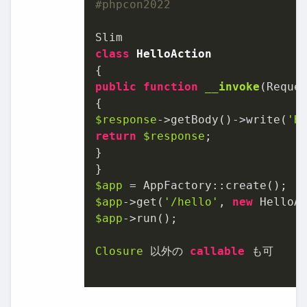
#phpcon2022
class
HelloAction
public
function
__invoke
(
Reque
$response
->getBody()->write(
'H
return
$response
;

}

$app
$app
->get(
'/hello'
, 
new
$app
->run();

Closure
 以外の 
callable
 も可
