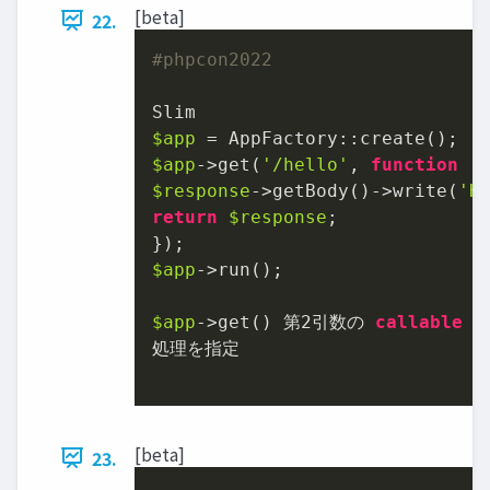
[beta]
22.
#phpcon2022
$app
$app
->get(
'/hello'
, 
function
 (
$response
->getBody()->write(
'H
return
$response
;

$app
->run();

$app
->get() 第
2
引数の 
callable
 で
処理を指定

[beta]
23.