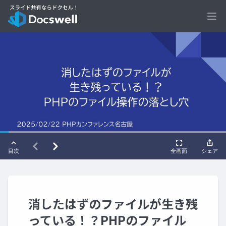
Ope
消したはずのファイルが生き残
っている！？PHPのファイル