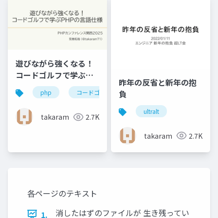
遊びながら強くなる！
コードゴルフで学ぶ
昨年の反省と新年の抱
PHPの言語仕様
負
php
コードゴルフ
ultralt
takaram
2.7K
takaram
2.7K
各ページのテキスト
消したはずのファイルが 生き残ってい
1.