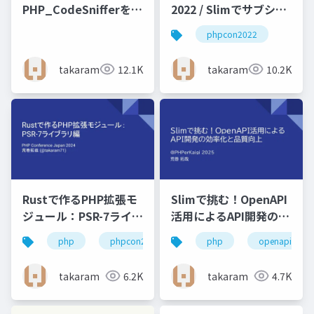
PHP_CodeSnifferを導
2022 / Slimでサブシス
入して 楽したい！
テムを構築してレガシ
phpcon2022
ーサービスにモダンな
光を差し込ませた話
takaram
12.1K
takaram
10.2K
Rustで作るPHP拡張モ
Slimで挑む！OpenAPI
ジュール：PSR-7ライブ
活用によるAPI開発の効
ラリ編
率化と品質向上
php
phpcon2024
php
openapi
takaram
6.2K
takaram
4.7K