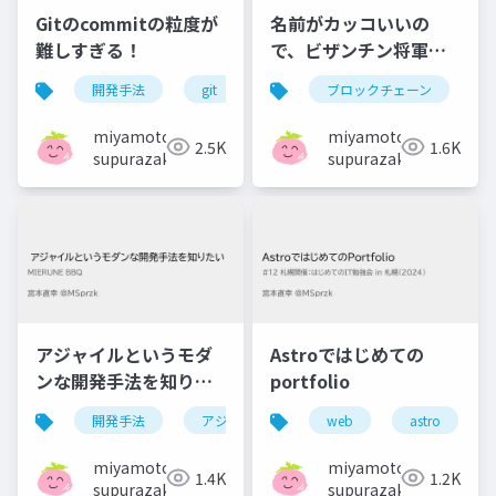
Gitのcommitの粒度が
名前がカッコいいの
難しすぎる！
で、ビザンチン将軍問
題について調べた
開発手法
git
ブロックチェーン
miyamoto
miyamoto
2.5K
1.6K
supurazako
supurazako
アジャイルというモダ
Astroではじめての
ンな開発手法を知りた
portfolio
い
開発手法
アジャイル
web
astro
miyamoto
miyamoto
1.4K
1.2K
supurazako
supurazako