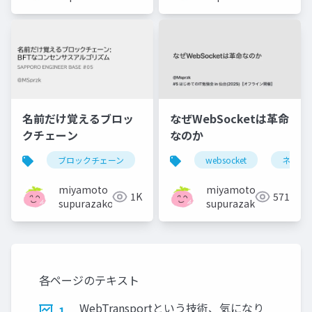
名前だけ覚えるブロッ
なぜWebSocketは革命
クチェーン
なのか
ブロックチェーン
websocket
ネット
miyamoto
miyamoto
1K
571
supurazako
supurazako
各ページのテキスト
WebTransportという技術、気になり
1.