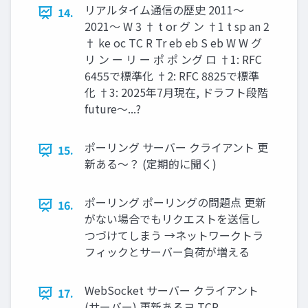
リアルタイム通信の歴史 2011〜
14.
2021〜 W 3 † t or グ ン †1 t sp an 2
† ke oc TC R Tr eb eb S eb W W グ
リ ン ー リ ー ポ ポ ング ロ †1: RFC
6455で標準化 †2: RFC 8825で標準
化 †3: 2025年7月現在, ドラフト段階
future〜...?
ポーリング サーバー クライアント 更
15.
新ある〜？ (定期的に聞く)
ポーリング ポーリングの問題点 更新
16.
がない場合でもリクエストを送信し
つづけてしまう →ネットワークトラ
フィックとサーバー負荷が増える
WebSocket サーバー クライアント
17.
(サーバー) 更新あるヨ TCP