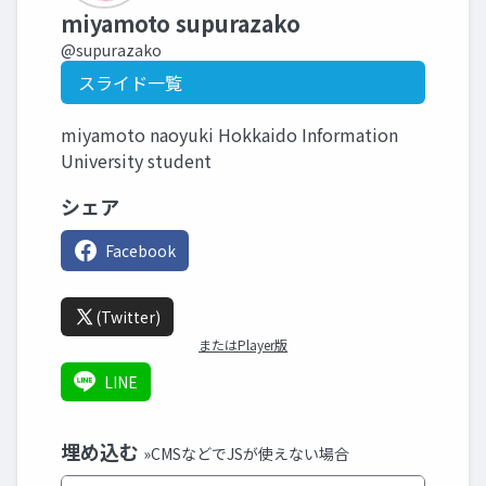
miyamoto supurazako
@supurazako
スライド一覧
miyamoto naoyuki Hokkaido Information
University student
シェア
Facebook
(Twitter)
またはPlayer版
LINE
埋め込む
»CMSなどでJSが使えない場合