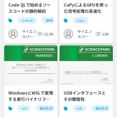
Code QLで始めるソー
CuPyによるGPUを使っ
スコードの静的解析
た信号処理の高速化
code ql
静的解析
device driver
cupy
サイエン
サイエン
12.5K
12K
スパーク
スパーク
の勉強会
の勉強会
WindowsとWSLで実現
USBインタフェースと
する実行バイナリファ
その脆弱性
イルの品質分析と脆弱
wsl
脆弱性診断
usb
脆弱性診断
性診断