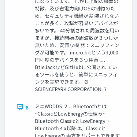
になっています。 しかし上記の機器の
特徴、及び省電力向けOSの制約のた
め、セキュリティ機構が実 装されない
ことが多く、攻撃が容易いデバイスが
多いです。 40分割された周波数を用い
ますが、接続開始の周波数が３つしか
無いため、安価な機 器でスニッフィン
グが可能です。 micro:bitという3,000
円程度のデバイスを３つ用意し、
BtleJackなどGitHubに公開され てい
るツールを使うと、簡単にスニッフィ
ングを実施できます。 ©
SCIENCEPARK CORPORATION. 7
ミニWDDDS ２．Bluetoothとは
8.
~ClassicとLowEnergyの仕組み~
Bluetooth ClassicとLowEnergy ・
Bluetooth 4.x以降は、Classicと
LowEnergyの 両方をサポートできます