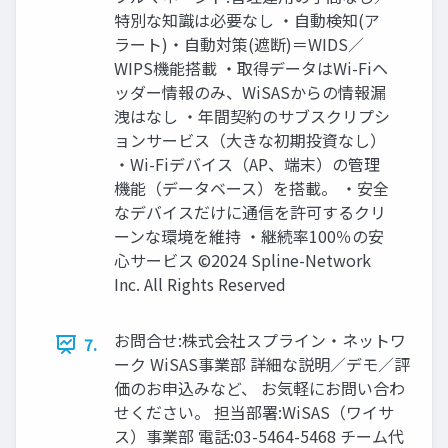
特別な知識は必要なし ・自動検知(ア
ラート)・自動対策(遮断)＝WIDS／
WIPS機能搭載 ・取得データはWi-Fiヘ
ッダー情報のみ、WiSASからの情報漏
洩はなし ・年間契約のサブスクリプシ
ョンサービス（大きな初期投資なし）
・Wi-Fiデバイス（AP、端末）の管理
機能（データベース）を搭載。 ・安全
なデバイスだけに通信を許可するクリ
ーンな環境を維持 ・継続率100％の安
心サービス ©2024 Spline-Network
Inc. All Rights Reserved
お問合せ:株式会社スプライン・ネットワ
7.
ーク WiSAS事業部 詳細な説明／デモ／評
価のお申込みなど、 お気軽にお問い合わ
せください。 担当部署:WiSAS（ワイサ
ス）事業部 電話:03-5464-5468 チーム代