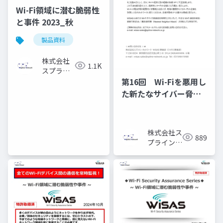
Wi-Fi領域に潜む脆弱性
と事件 2023_秋
製品資料
株式会社
1.1K
スプライ
ン・ネッ
第16回 Wi-Fiを悪用し
トワーク
た新たなサイバー脅
威！【最近接攻撃】と
は？
株式会社ス
889
プライン・
ネットワー
ク