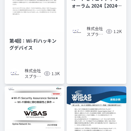
ォーラム 2024【2024年
のセキュリティ・トレ
ンドは「目に見えない
Wi-Fi領域」】
株式会社
1.2K
スプライ
ン・ネッ
第4回：Wi-Fiハッキン
トワーク
グデバイス
株式会社
1.3K
スプライ
ン・ネッ
トワーク