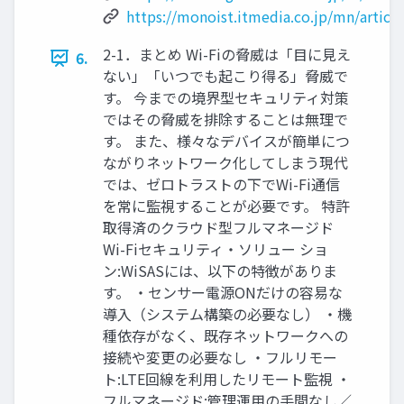
https://monoist.itmedia.co.jp/mn/art
2-1．まとめ Wi-Fiの脅威は「目に見え
6.
ない」「いつでも起こり得る」脅威で
す。 今までの境界型セキュリティ対策
ではその脅威を排除することは無理で
す。 また、様々なデバイスが簡単につ
ながりネットワーク化してしまう現代
では、ゼロトラストの下でWi-Fi通信
を常に監視することが必要です。 特許
取得済のクラウド型フルマネージド
Wi-Fiセキュリティ・ソリュー ショ
ン:WiSASには、以下の特徴がありま
す。 ・センサー電源ONだけの容易な
導入（システム構築の必要なし） ・機
種依存がなく、既存ネットワークへの
接続や変更の必要なし ・フルリモー
ト:LTE回線を利用したリモート監視 ・
フルマネージド:管理運用の手間なし／