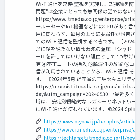
Wi-Fi通信を常時 監視を実施し、誤接続を防止
問題”は企業にとっても無関係の話ではない 対
https://www.itmedia.co.jp/enterprise/ar
→ルーターやIoT機器などにはCPUがあり言
用に関わらず、毎月のように脆弱性が報告され
てのWi-Fi通信を監視するべきです。 【202
だに後を絶たない情報漏洩の温床 「シャドーIT」 https://
ーITを許してはいけない理由として7つ挙げら
更 ④不正コードの挿入 ⑤脆弱性の放置 ⑥コン
信が利用されていることから、Wi-Fi通信 
す。 【2024年5月 経産省の工場セキュリテ
https://monoist.itmedia.co.jp/mn/articl
day&utm_campaign=20240530
域は、 安定稼働絶対なレガシーとネットワー
にWi-Fi通信が使われています。 ©2024 Spline-Netwo
https://news.mynavi.jp/techplus/article
https://www.itmedia.co.jp/enterprise/a
https://techtarget.itmedia.co.jp/tt/new