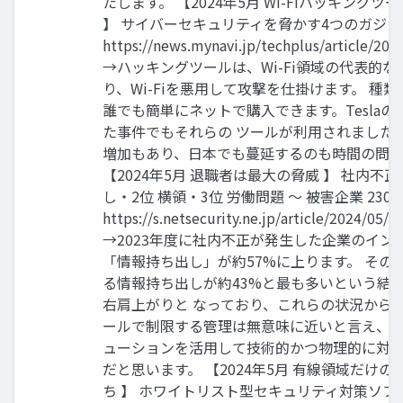
たします。 【2024年5月 Wi-Fiハッキング
】 サイバーセキュリティを脅かす4つのガジ
https://news.mynavi.jp/techplus/article/20
→ハッキングツールは、Wi-Fi領域の代表的
り、Wi-Fiを悪用して攻撃を仕掛けます。 種
誰でも簡単にネットで購入できます。TeslaのW
た事件でもそれらの ツールが利用されました
増加もあり、日本でも蔓延するのも時間の問
【2024年5月 退職者は最大の脅威 】 社内不正
し・2位 横領・3位 労働問題 ～ 被害企業 230
https://s.netsecurity.ne.jp/article/2024/05/
→2023年度に社内不正が発生した企業のイン
「情報持ち出し」が約57%に上ります。 その
る情報持ち出しが約43%と最も多いという結
右肩上がりと なっており、これらの状況から
ールで制限する管理は無意味に近いと言え、 W
ューションを活用して技術的かつ物理的に対
だと思います。 【2024年5月 有線領域だけ
ち 】 ホワイトリスト型セキュリティ対策ソフ