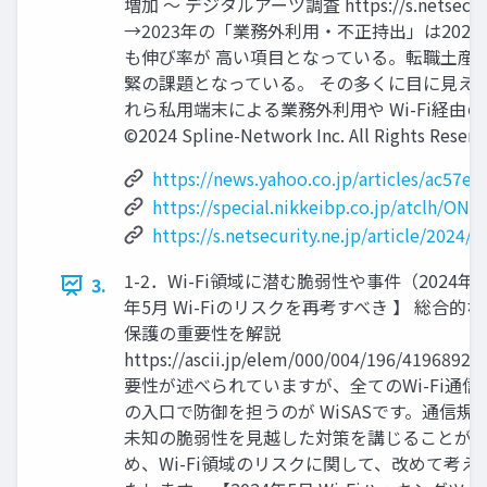
増加 ～ デジタルアーツ調査 https://s.netsecurity.n
→2023年の「業務外利用・不正持出」は202
も伸び率が 高い項目となっている。転職土産
緊の課題となっている。 その多くに目に見えない
れら私用端末による業務外利用や Wi-Fi経
©2024 Spline-Network Inc. All Rights Reserv
https://news.yahoo.co.jp/articles/ac5
https://special.nikkeibp.co.jp/atclh/ON
https://s.netsecurity.ne.jp/article/2024/
1-2．Wi-Fi領域に潜む脆弱性や事件（2024年5月
3.
年5月 Wi-Fiのリスクを再考すべき 】 総合
保護の重要性を解説
https://ascii.jp/elem/000/004/196/419
要性が述べられていますが、全てのWi-Fi通信を
の入口で防御を担うのが WiSASです。通信規
未知の脆弱性を見越した対策を講じることがで
め、Wi-Fi領域のリスクに関して、改めて考