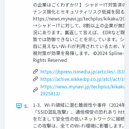
の企業はごくわずか!? 】 シャドーIT対策済の
ナンス強化とセキュリティリスク低減を図る
https://news.mynavi.jp/techplus/kikaku/20
→シャドーITに対して、8割以上の企業が無
況にあります。裏返して言えば、 EDRなど既
策では防御できないことを示しています。シャ
目に見えないWi-Fiが利用されているため、Wi
視対策が効果を発揮します。 ©2024 Spline-Netwo
Rights Reserved
https://jbpress.ismedia.jp/articles/-/810
https://active.nikkeibp.co.jp/atcl/act/1
https://news.mynavi.jp/techplus/kikaku
2925812/
1-3．Wi-Fi領域に潜む脆弱性や事件（2024年
5.
「SSID混乱攻撃」、通信傍受の恐れあり https://news
をだまして安全性の低いネットワークに接続させる攻撃
この攻撃は、全てのWi-Fi環境に影響します。