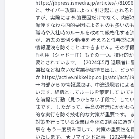
https://jbpress.ismedia.jp/articles/-/
と、サイバー攻撃によって引き起こされると
すが、実際には 外的要因だけでなく、内部の
漏洩すなわち内的要因によるものも多いのも事
職時や入社時のルールを改めて厳格化する流
が、過去の事例や動機を 考えると性善説に基
情報漏洩を防ぐことはできません。その手段は様
Fi利用（シャドーIT）もその一つ。技術的か
要とされています。 【2024年5月 退職者に警
兼松など相次いだ営業秘密持ち出し、どうや
か https://active.nikkeibp.co.jp/atcl/act/19
→内部からの情報漏洩は、中途退職者による
います。組織としてルールを策定して いても
を前提に行動（見つからない手段で）してい
味です。 したがって、悪意の有無にかかわら
的な実行を防ぐ技術的な対策が重要です。 また
対策を行っている企業は全体の2割弱に過ぎな
事を もう一度読み直して、対策の重要性を再
いたします。 ★リマインド記事 【2024年4月