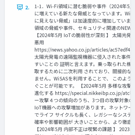
1-1．Wi-Fi領域に潜む脆弱や事件（2024年5
2.
に増えている新たな脅威となっています。Wi-
に見えない脅威」は加速度的に増加しています。
領域の脅威や事件、セキュリティ関連のNEWS
【2024年5月 IoTの脆弱性が深刻 】 太陽
悪用
https://news.yahoo.co.jp/articles/ac57ed
太陽光発電の遠隔監視機器に侵入された事件で
すいことの 証明と言えます。乗っ取られた機
取するために二次利用 されており、間接的な
ません。WiSASを利用することで、 このよう
ぐことが可能です。 【2024年5月 多様な攻撃
進化する https://special.nikkeibp.co.jp/a
ー攻撃４つの傾向のうち、3つ目の攻撃対象の
IoT機器への攻撃増加があります。ネットワー
でライフ サイクルも⾧く、レガシーなシステ
確率や影響範囲が 大きいことから、より徹底
【2024年5月 内部不正は喫緊の課題 】 202