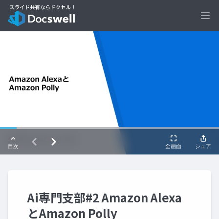
Ope
Ai専門支部#2 Amazon Alexa
とAmazon Polly