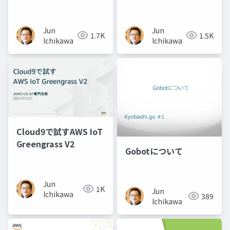
Jun
Jun
1.7K
1.5K
Ichikawa
Ichikawa
Cloud9で試すAWS IoT
Greengrass V2
Gobotについて
Jun
1K
Jun
Ichikawa
389
Ichikawa