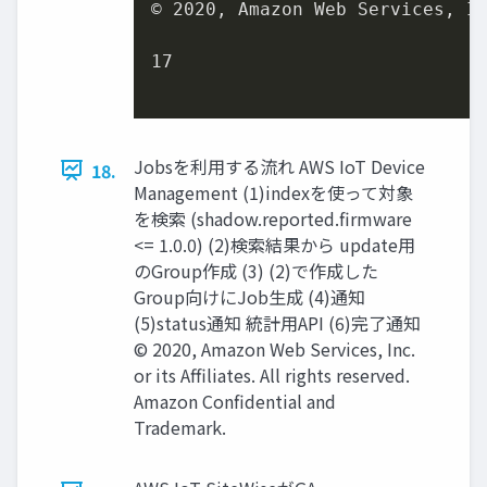
© 
2020
, Amazon Web Services, I
17
Jobsを利⽤する流れ AWS IoT Device
18.
Management (1)indexを使って対象
を検索 (shadow.reported.firmware
<= 1.0.0) (2)検索結果から update⽤
のGroup作成 (3) (2)で作成した
Group向けにJob⽣成 (4)通知
(5)status通知 統計⽤API (6)完了通知
© 2020, Amazon Web Services, Inc.
or its Affiliates. All rights reserved.
Amazon Confidential and
Trademark.