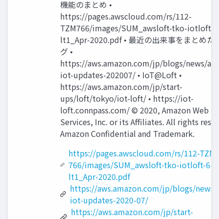
機能のまとめ •
https://pages.awscloud.com/rs/112-
TZM766/images/SUM_awsloft-tko-iotloft-6
lt1_Apr-2020.pdf • 最近の出来事をまとめ
グ •
https://aws.amazon.com/jp/blogs/news/aw
iot-updates-202007/ • IoT@Loft •
https://aws.amazon.com/jp/start-
ups/loft/tokyo/iot-loft/ • https://iot-
loft.connpass.com/ © 2020, Amazon Web
Services, Inc. or its Affiliates. All rights rese
Amazon Confidential and Trademark.
https://pages.awscloud.com/rs/112-TZM-
766/images/SUM_awsloft-tko-iotloft-6-
lt1_Apr-2020.pdf
https://aws.amazon.com/jp/blogs/news/
iot-updates-2020-07/
https://aws.amazon.com/jp/start-