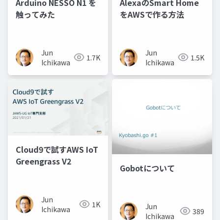
Arduino NESSO N1 を
AlexaのSmart Home
触ってみた
をAWSで作る方法
Jun
Jun
1.7K
1.5K
Ichikawa
Ichikawa
Cloud9で試すAWS IoT
Greengrass V2
Gobotについて
Jun
1K
Jun
Ichikawa
389
Ichikawa