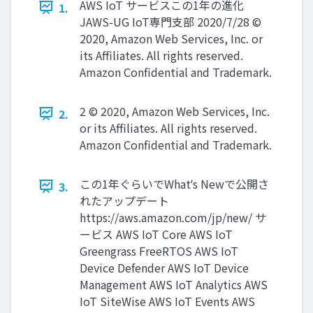
AWS IoT サービスこの1年の進化
1.
JAWS-UG IoT専⾨⽀部 2020/7/28 ©
2020, Amazon Web Services, Inc. or
its Affiliates. All rights reserved.
Amazon Confidential and Trademark.
2 © 2020, Amazon Web Services, Inc.
2.
or its Affiliates. All rights reserved.
Amazon Confidential and Trademark.
この1年ぐらいでWhatʼs Newで公開さ
3.
れたアップデート
https://aws.amazon.com/jp/new/ サ
ービス AWS IoT Core AWS IoT
Greengrass FreeRTOS AWS IoT
Device Defender AWS IoT Device
Management AWS IoT Analytics AWS
IoT SiteWise AWS IoT Events AWS