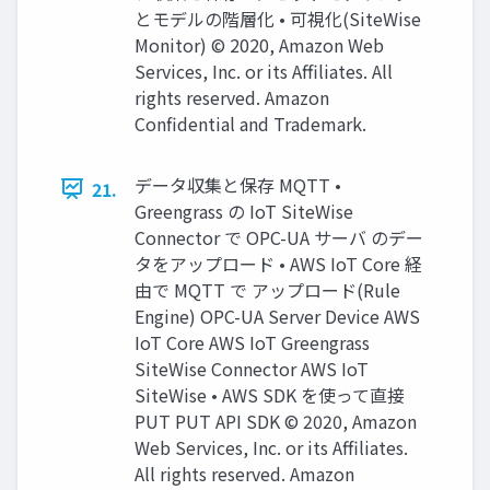
とモデルの階層化 • 可視化(SiteWise
Monitor) © 2020, Amazon Web
Services, Inc. or its Affiliates. All
rights reserved. Amazon
Confidential and Trademark.
データ収集と保存 MQTT •
21.
Greengrass の IoT SiteWise
Connector で OPC-UA サーバ のデー
タをアップロード • AWS IoT Core 経
由で MQTT で アップロード(Rule
Engine) OPC-UA Server Device AWS
IoT Core AWS IoT Greengrass
SiteWise Connector AWS IoT
SiteWise • AWS SDK を使って直接
PUT PUT API SDK © 2020, Amazon
Web Services, Inc. or its Affiliates.
All rights reserved. Amazon