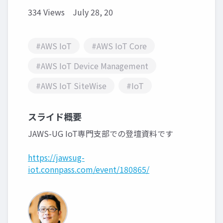
334 Views
July 28, 20
#AWS IoT
#AWS IoT Core
#AWS IoT Device Management
#AWS IoT SiteWise
#IoT
スライド概要
JAWS-UG IoT専門支部での登壇資料です
https://jawsug-
iot.connpass.com/event/180865/