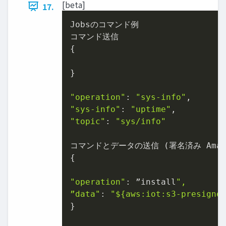
[beta]
17.
Jobsのコマンド例

コマンド送信

{

}

"operation"
: 
"sys-info"
"sys-info"
: 
"uptime"
"topic"
: 
"sys/info"
コマンドとデータの送信 (署名済み Amazon
{

"operation"
: ”install
",

”data"
: 
"
${aws:iot:s3-presigne
}
