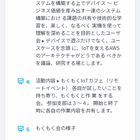
ステムを構築する上でデバイス 〜 ビ
ジネス価値を産み出す一連のシステム
構築におけ る課題の共有や技術的な学
習を、楽しく、なるべく 実機を使って
理解を深めることを目的としたユーザ
会 ▸ デバイスで遊ぶだけでなく、ユー
スケースを念頭 に、IoTを支えるAWS
のアーキテクチャがどうである べきか
を議論、研究する場とします。
活動内容 ▸ もくもくIoTカフェ（リモ
4.
ートイベント） 各自が試したいことを
持ち寄り、もくもくと作 業 をする
会。 参加支部は３〜４。 開始と終了
時に各自の作業内容を共有します。
もくもく会の様子
5.