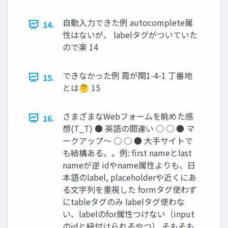
自動入力できた例 autocomplete属
14.
性はないが、 labelタグがついていた
ので楽 14
できなかった例 霞が関1-4-1 丁番地
15.
とは🤔 15
さまざまなWebフォームを眺めた感
16.
想(T_T) ● 英語の間違い ○ ○ ● マ
ークアップ〜 ○ ○ ● 大手サイトで
も結構ある。。例: first nameとlast
nameが逆 idやname属性よりも、日
本語のlabel, placeholderや近くにあ
る文字列を重視した formタグ使わず
にtableタグのみ labelタグ使わな
い、labelのfor属性つけない（input
のidと紐付けられるやつ） そもそも