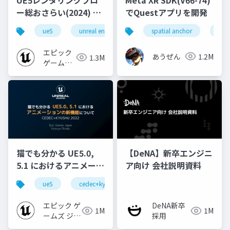
ー総おさらい(2024) 基
でQuestアプリを開発
礎編！
ue5
unreal engine
ue-rendering
spatial anchor
unit
[CEDEC+KYUSHU
2024]
エピック
あうぜん
1.2M
1.3M
ゲームズ
ジャパン
猫でも分かる UE5.0,
【DeNA】新卒エンジニ
5.1 におけるアニメーシ
ア向け 会社説明資料
ョンの新機能について
ue5
cedec+kyushu
ue-animation
ue-opt
【CEDEC+KYUSHU
2022】
エピック ゲ
DeNA新卒
1M
1M
ームズ ジャ
採用
パン