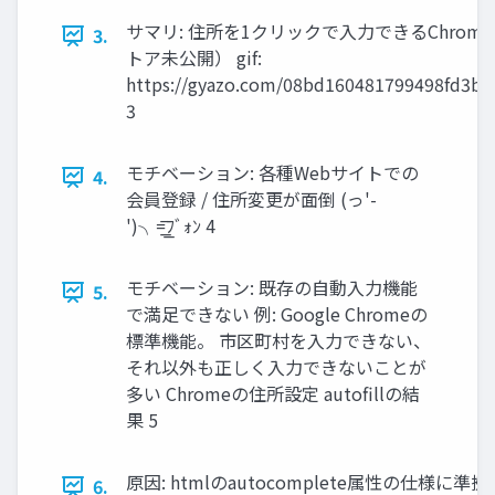
サマリ: 住所を1クリックで入力できるChrom
3.
トア未公開） gif:
https://gyazo.com/08bd160481799498fd3bb
3
モチベーション: 各種Webサイトでの
4.
会員登録 / 住所変更が面倒 (っ'-
')╮=͟͟͞ﾌﾞｫﾝ 4
モチベーション: 既存の自動入力機能
5.
で満足できない 例: Google Chromeの
標準機能。 市区町村を入力できない、
それ以外も正しく入力できないことが
多い Chromeの住所設定 autofillの結
果 5
原因: htmlのautocomplete属性の仕様に
6.