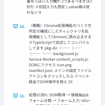
番号っぽい入力欄が 2つある→まずは3
桁だ ※初回入力も想定しvalue値は使
わない 9
（概略）Chrome拡張機能のつくり方
10.
所定の構成にしたディレクトリを拡
張機能としてChromeに読み込ませる
※TypeScriptで記述してコンパイル
してます pkg-dir ├── ├──
├── └── background.js:
Service Worker content_scripts.js:
DOMにアクセス icon.png
manifest.json: メインの設定ファイル
アイコンをクリックしたら イベント
経由でDOM操作を発火 10
処理の流れ: DOM取得 → 情報抽出&
11.
フォーム分類 → フォーム入力 <div>