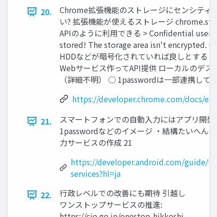
Chrome拡張機能のストレージにセンシテ
20.
い? 拡張機能が使えるストレージ chrome.storage 
APIのように利用できる > Confidential user inf
stored! The storage area isn't encry
HDDなどが暗号化されていれば良しとする Web
Webサービス作ってAPI提供 ローカルのデ
（詳細不明） ○ 1passwordは一部連携してそ
https://developer.chrome.com/docs/ext
スマートフォンでの自動入力にはアプリ開発
21.
1passwordなどのイメージ ・結構たいへんそ
力サービスの作成 21
https://developer.android.com/guide/top
services?hl=ja
行政レベルでの改善にも期待 引越し
22.
ワンストップサービスの推進:
https://cio.go.jp/onestop-hikkoshi