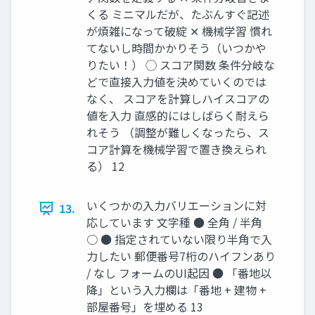
くる ミニマルだが、たぶんすぐ記述
が煩雑になって破綻 ✕ 機械学習 慣れ
てないし時間かかりそう（いつかや
りたい！） ◯ スコア関数 条件分岐な
どで直接入力値を決めていくのでは
なく、 スコアを計算しハイスコアの
値を入力 直感的にはしばらく耐えら
れそう （調整が難しくなったら、ス
コア計算を機械学習で置き換えられ
る） 12
いくつかの入力バリエーションに対
13.
応しています 文字種 ● 全角 / 半角
○ ● 指定されていない限り半角で入
力したい 郵便番号7桁のハイフンあり
/ なし フォームのUI起因 ● 「番地以
降」という入力欄は「番地 + 建物 +
部屋番号」を埋める 13