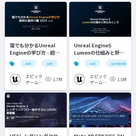
猫でも分かるUnreal
Unreal Engine5
Engineの学び方 - 超初
Lumenの仕組みと肝心
心者向け編 - 2023 v1.0
なところ
ue4
ue5
ue-beginner
ue5
ue-rendering
エピック
エピック
1.7M
1.5M
ゲームズ
ゲームズ
ジャパン
ジャパン
UE5レンダリングフロ
Meta XR SDK(V66-74)