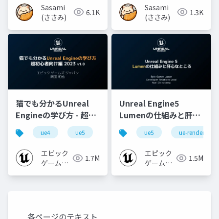
Sasami
Sasami
6.1K
1.3K
(ささみ)
(ささみ)
猫でも分かるUnreal
Unreal Engine5
Engineの学び方 - 超初
Lumenの仕組みと肝心
心者向け編 - 2023 v1.0
なところ
ue4
ue5
ue-beginner
ue5
ue-rendering
エピック
エピック
1.7M
1.5M
ゲームズ
ゲームズ
ジャパン
ジャパン
各ページのテキスト