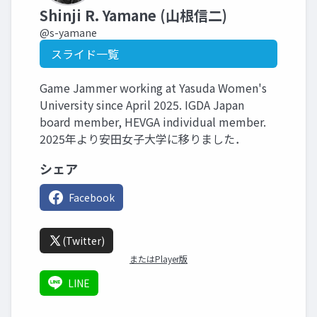
Shinji R. Yamane (山根信二)
@s-yamane
スライド一覧
Game Jammer working at Yasuda Women's
University since April 2025. IGDA Japan
board member, HEVGA individual member.
2025年より安田女子大学に移りました．
シェア
Facebook
(Twitter)
またはPlayer版
LINE