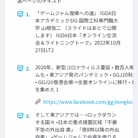
各ページのテキスト
「ゲームジャム復帰への道」 IGDA日
1.
本アカデミックSIG 国際工科専門職大
学 山根信二 （スライドはあとで公開
します） IGDA日本「オンライン交流
会＆ライトニングトーク」2022年10月
27日LT2
2020年，新型コロナウィルス蔓延 • 数百人
2.
ムも • 東アジア発のパンデミック • GGJ2
• GGJ20香港会場→全面オンラインに移行 •
を集めた 1
https://www.facebook.com/ggjhongkon
そして東アジアでは… •ロックダウン
3.
する国々 •日本の重点措置区域「不要
不急の外出自 粛」 「夜8時以降の外出
自粛」 •ゲームジャムで会場を借りる