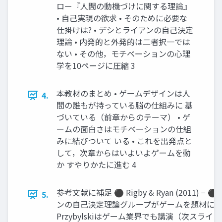
ロー『人間の動機づけに関する理論』
• 自己実現の欲求 • そのために必要な
仕掛けは? • デシとライアンの自己決定
理論 • 内発的と外発的は二者択一では
ない • その他，モチベーションの心理
学を10ページに圧縮 3
本教材のまとめ • ゲームデザインは人
4.
間の誰もが持っている脳の仕組みに 基
づいている（前章からのテーマ） • ゲ
ームの面白さはモチベーションの仕組
みに結びついて いる • これを出発点と
して，次章からはいよいよゲームを動
か すやりかたに進む 4
参考文献に補足 ⚫ Rigby & Ryan (2011) − 
5.
ンの自己決定理論グループがゲームを題材に書い
Przybylskiはゲーム業界でも講演（次スラ