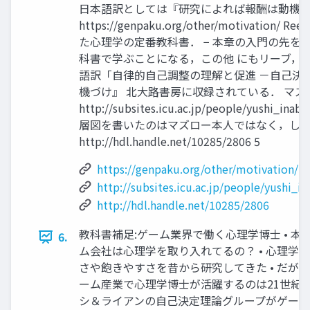
日本語訳としては『研究によれば報酬は動機づ
https://genpaku.org/other/motivati
た心理学の定番教科書． − 本章の入門の先
科書で学ぶことになる，この他 にもリーブ，
語訳「自律的自己調整の理解と促進 －自己決
機づけ』 北大路書房に収録されている． マズロ
http://subsites.icu.ac.jp/people/yushi_ina
層図を書いたのはマズロー本人ではなく，し
http://hdl.handle.net/10285/2806 5
https://genpaku.org/other/motivation/
http://subsites.icu.ac.jp/people/yushi_
http://hdl.handle.net/10285/2806
教科書補足:ゲーム業界で働く心理学博士 • 本
6.
ム会社は心理学を取り入れてるの？ • 心理学
さや飽きやすさを昔から研究してきた • だが
ーム産業で心理学博士が活躍するのは21世紀以降
シ＆ライアンの自己決定理論グループがゲーム参