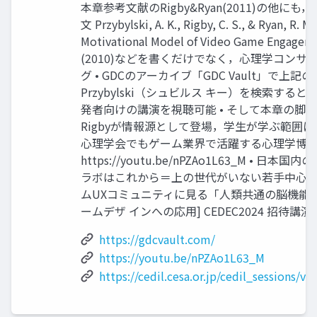
本章参考文献のRigby&Ryan(2011)の他にも
文 Przybylski, A. K., Rigby, C. S., & Ryan, R. M.:
Motivational Model of Video Game Engagem
(2010)などを書くだけでなく，心理学コンサ
グ • GDCのアーカイブ「GDC Vault」で上記のR
Przybylski（シュビルス キー）を検索すると
発者向けの講演を視聴可能 • そして本章の脚
Rigbyが情報源として登場，学生が学ぶ範囲に 
心理学会でもゲーム業界で活躍する心理学博
https://youtu.be/nPZAo1L63_M • 日本国
ラボはこれから＝上の世代がいない若手中心 •
ムUXコミュニティに見る「人類共通の脳機能
ームデザ インへの応用] CEDEC2024 招待講演 
https://gdcvault.com/
https://youtu.be/nPZAo1L63_M
https://cedil.cesa.or.jp/cedil_sessions/v