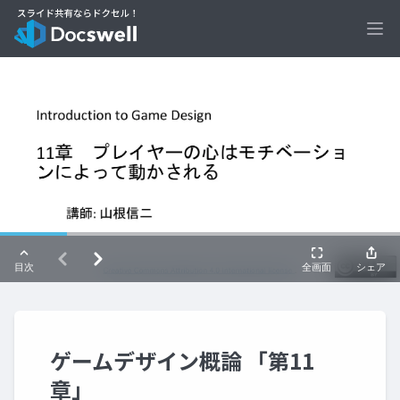
Ope
ゲームデザイン概論 「第11
章」