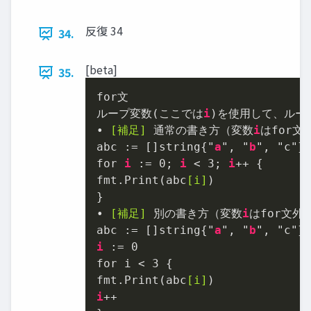
反復 34
34.
[beta]
35.
for文

ループ変数(ここでは
i
)を使用して、ルー
• 
[補足]
 通常の書き方（変数
i
はfor文
abc := []string{"
a
", "
b
", "c"}

for 
i
 := 
0
; 
i
 < 
3
; 
i
++ {

fmt
.Print
(abc
[i]
)

}

• 
[補足]
 別の書き方（変数
i
はfor文外
abc := []string{"
a
", "
b
i
 := 
0
for i < 
3
 {

fmt
.Print
(abc
[i]
i
++
