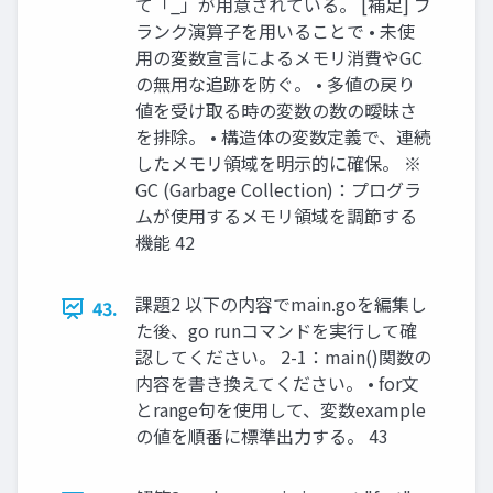
て「_」が用意されている。 [補足] ブ
ランク演算子を用いることで • 未使
用の変数宣言によるメモリ消費やGC
の無用な追跡を防ぐ。 • 多値の戻り
値を受け取る時の変数の数の曖昧さ
を排除。 • 構造体の変数定義で、連続
したメモリ領域を明示的に確保。 ※
GC (Garbage Collection)：プログラ
ムが使用するメモリ領域を調節する
機能 42
課題2 以下の内容でmain.goを編集し
43.
た後、go runコマンドを実行して確
認してください。 2-1：main()関数の
内容を書き換えてください。 • for文
とrange句を使用して、変数example
の値を順番に標準出力する。 43