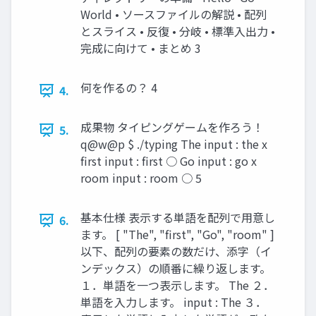
World • ソースファイルの解説 • 配列
とスライス • 反復 • 分岐 • 標準入出力 •
完成に向けて • まとめ 3
何を作るの？ 4
4.
成果物 タイピングゲームを作ろう！
5.
q@w@p $ ./typing The input : the x
first input : first ○ Go input : go x
room input : room ○ 5
基本仕様 表示する単語を配列で用意し
6.
ます。 [ "The", "first", "Go", "room" ]
以下、配列の要素の数だけ、添字（イ
ンデックス）の順番に繰り返します。
１．単語を一つ表示します。 The ２．
単語を入力します。 input : The ３．