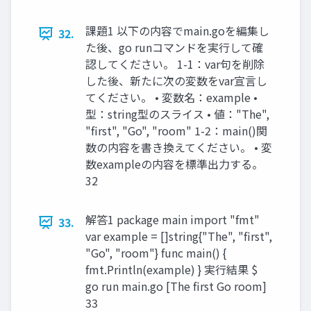
課題1 以下の内容でmain.goを編集し
32.
た後、go runコマンドを実行して確
認してください。 1-1：var句を削除
した後、新たに次の変数をvar宣言し
てください。 • 変数名：example •
型：string型のスライス • 値："The",
"first", "Go", "room" 1-2：main()関
数の内容を書き換えてください。 • 変
数exampleの内容を標準出力する。
32
解答1 package main import "fmt"
33.
var example = []string{"The", "first",
"Go", "room"} func main() {
fmt.Println(example) } 実行結果 $
go run main.go [The first Go room]
33