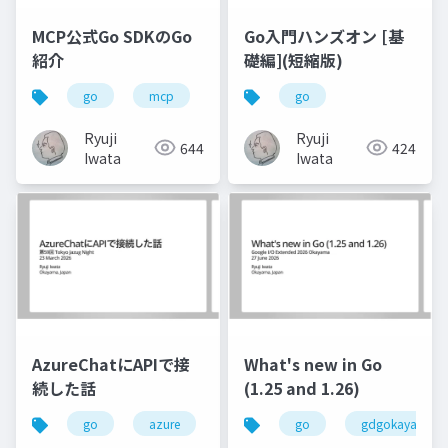
MCP公式Go SDKのGo
Go入門ハンズオン [基
紹介
礎編](短縮版)
go
mcp
go
Ryuji
Ryuji
644
424
Iwata
Iwata
AzureChatにAPIで接
What's new in Go
続した話
(1.25 and 1.26)
go
azure
python
go
jazug
gdgokayama
azurech