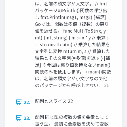
は、名前の頭文字が大文字。 // fmt
パッケージのPrintln()関数の呼び出
し fmt.Println(msg1, msg2) [補足]
Goでは、関数は多値（複数）の戻り
値を返せる。 func MultiToStr(x, y
int) (int, string) { m := x * y // 乗算 s
:= strconv.Itoa(m) // 乗算した結果を
文字列に変換 return m, s // 乗算した
結果とその文字列(=多値)を返す } [補
足] ※今回は戻り値を持たないmain()
関数のみを使用します。 • main()関数
は、名前の頭文字が小文字なので他
のパッケージから呼び出せない。 21
配列とスライス 22
22.
配列 同じ型の複数の値を要素として
23.
扱う型。 最初に要素数を決めて変数