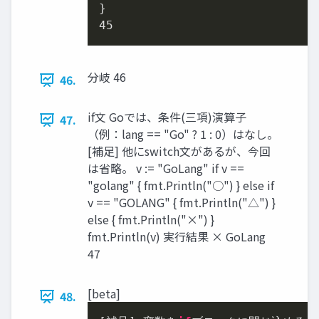
45
分岐 46
46.
if文 Goでは、条件(三項)演算子
47.
（例：lang == "Go" ? 1 : 0）はなし。
[補足] 他にswitch文があるが、今回
は省略。 v := "GoLang" if v ==
"golang" { fmt.Println("○") } else if
v == "GOLANG" { fmt.Println("△") }
else { fmt.Println("×") }
fmt.Println(v) 実行結果 × GoLang
47
[beta]
48.