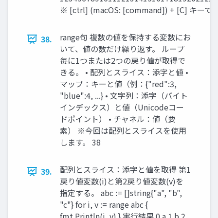
※ [ctrl] (macOS: [command]) + [C] キーで
range句 複数の値を保持する変数にお
38.
いて、値の数だけ繰り返す。 ループ
毎に1つまたは2つの戻り値が取得で
きる。 • 配列とスライス：添字と値 •
マップ：キーと値（例：{"red":3,
"blue":4, ...} • 文字列：添字（バイト
インデックス）と値（Unicodeコー
ドポイント） • チャネル：値（要
素） ※今回は配列とスライスを使用
します。 38
配列とスライス：添字と値を取得 第1
39.
戻り値変数(i)と第2戻り値変数(v)を
指定する。 abc := []string{"a", "b",
"c"} for i, v := range abc {
fmt.Println(i, v) } 実行結果 0 a 1 b 2