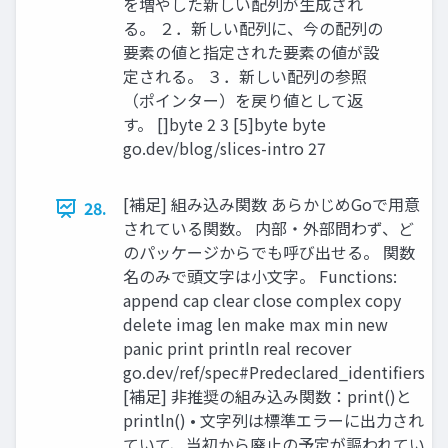
を増やした新しい配列が生成され
る。 ２．新しい配列に、今の配列の
要素の値と指定された要素の値が設
定される。 ３．新しい配列の参照
（ポインター）を戻り値として返
す。 []byte 2 3 [5]byte byte
go.dev/blog/slices-intro 27
[補足] 組み込み関数 あらかじめGoで用意
28.
されている関数。 内部・外部問わず、ど
のパッケージからでも呼び出せる。 関数
名のみで頭文字は小文字。 Functions:
append cap clear close complex copy
delete imag len make max min new
panic print println real recover
go.dev/ref/spec#Predeclared_identifiers
[補足] 非推奨の組み込み関数：print()と
println() • 文字列は標準エラーに出力され
ていて、当初から廃止の予定が謳われてい