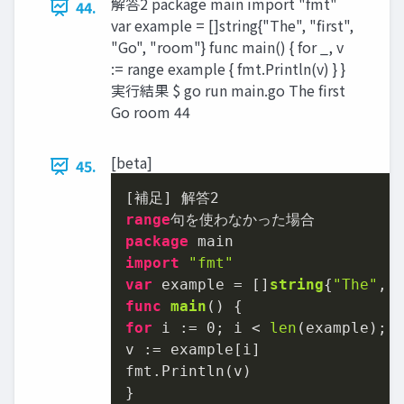
解答2 package main import "fmt"
44.
var example = []string{"The", "first",
"Go", "room"} func main() { for _, v
:= range example { fmt.Println(v) } }
実行結果 $ go run main.go The first
Go room 44
[beta]
45.
[補足] 解答
2
range
package
import
"fmt"
var
 example = []
string
{
"The"
, 
func
main
()
for
 i := 
0
; i < 
len
(example); i
v := example[i]

fmt.Println(v)

}
