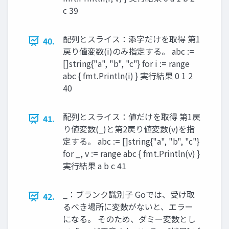
c 39
配列とスライス：添字だけを取得 第1
40.
戻り値変数(i)のみ指定する。 abc :=
[]string{"a", "b", "c"} for i := range
abc { fmt.Println(i) } 実行結果 0 1 2
40
配列とスライス：値だけを取得 第1戻
41.
り値変数(_)と第2戻り値変数(v)を指
定する。 abc := []string{"a", "b", "c"}
for _, v := range abc { fmt.Println(v) }
実行結果 a b c 41
_：ブランク識別子 Goでは、受け取
42.
るべき場所に変数がないと、エラー
になる。 そのため、ダミー変数とし