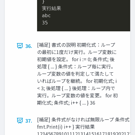
}

実行結果

35
[補足] 書式の説明 初期化式：ループ
36.
の最初に1度だけ実行。ループ変数に
初期値を設定。 for i := 0; 条件式; 後
処理 { ... } 条件式：ループ毎に実行。
ループ変数の値を判定して満たして
いればループを継続。 for 初期化式; i
< 3; 後処理 { ... } 後処理：ループ内で
実行。ループ変数の値を変更。 for 初
期化式; 条件式; i++ { ... } 36
[補足] 条件式がなければ無限ループ 条件式（ル
37.
fmt.Print(i) i++ } 実行結果
123456789101112131415161718192021222