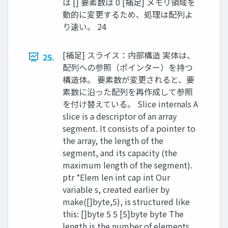
は [] 要素数は 0 [補足] メモリ領域を
動的に変更するため、処理は配列よ
り速い。 24
[補足] スライス：内部構造 実体は、
25.
配列への参照（ポインター）を持つ
構造体。 要素数が変更されると、要
素数に沿った配列を再作成して参照
を付け替えている。 Slice internals A
slice is a descriptor of an array
segment. It consists of a pointer to
the array, the length of the
segment, and its capacity (the
maximum length of the segment).
ptr *Elem len int cap int Our
variable s, created earlier by
make([]byte,5), is structured like
this: []byte 5 5 [5]byte byte The
length is the number of elements