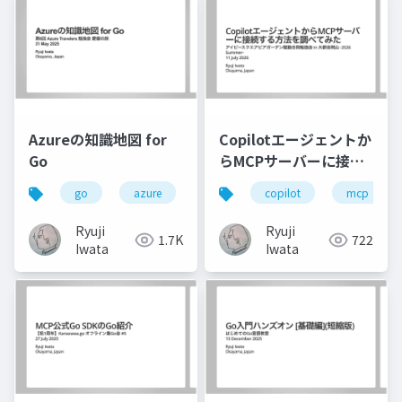
Azureの知識地図 for
Copilotエージェントか
Go
らMCPサーバーに接続
する方法を調べてみた
go
azure
azuretravelers
copilot
azure sdk
mcp
Ryuji
Ryuji
1.7K
722
Iwata
Iwata