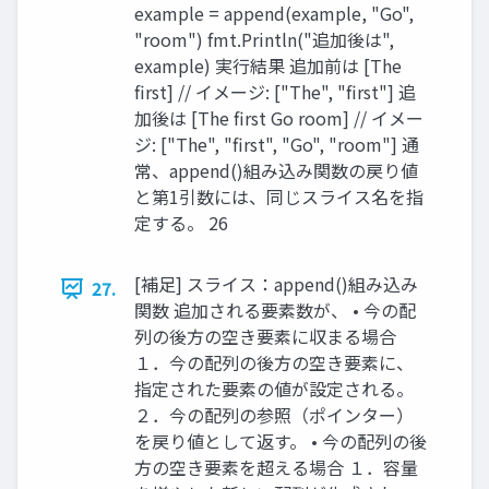
example = append(example, "Go",
"room") fmt.Println("追加後は",
example) 実行結果 追加前は [The
first] // イメージ: ["The", "first"] 追
加後は [The first Go room] // イメー
ジ: ["The", "first", "Go", "room"] 通
常、append()組み込み関数の戻り値
と第1引数には、同じスライス名を指
定する。 26
[補足] スライス：append()組み込み
27.
関数 追加される要素数が、 • 今の配
列の後方の空き要素に収まる場合
１．今の配列の後方の空き要素に、
指定された要素の値が設定される。
２．今の配列の参照（ポインター）
を戻り値として返す。 • 今の配列の後
方の空き要素を超える場合 １．容量