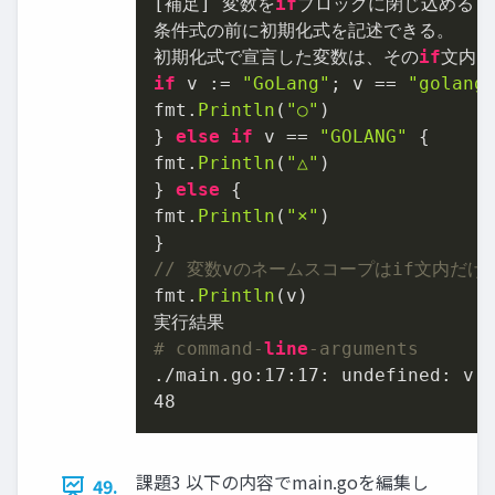
[補足] 変数を
if
ブロックに閉じ込める

条件式の前に初期化式を記述できる。

初期化式で宣言した変数は、その
if
if
 v := 
"GoLang"
; v == 
"golang
fmt.
Println
(
"○"
)

} 
else
if
 v == 
"GOLANG"
 {

fmt.
Println
(
"△"
)

} 
else
 {

fmt.
Println
(
"×"
)

// 変数vのネームスコープはif文内だ
fmt.
Println
(v)

# command-
line
-arguments
./main.go:
17
:
17
48
課題3 以下の内容でmain.goを編集し
49.