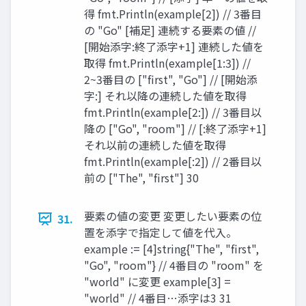
得 fmt.Println(example[2]) // 3番目
の "Go" [補足] 連続する要素の値 //
[開始添字:終了添字+1] 連続した値を
取得 fmt.Println(example[1:3]) //
2~3番目の ["first", "Go"] // [開始添
字:] それ以降の連続した値を取得
fmt.Println(example[2:]) // 3番目以
降の ["Go", "room"] // [:終了添字+1]
それ以前の連続した値を取得
fmt.Println(example[:2]) // 2番目以
前の ["The", "first"] 30
要素の値の変更 変更したい要素の位
31.
置を添字で指定して値を代入。
example := [4]string{"The", "first",
"Go", "room"} // 4番目の "room" を
"world" に変更 example[3] =
"world" // 4番目…添字は3 31