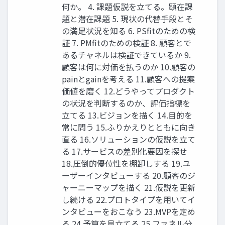
何か。 4. 課題仮説を⽴てる。顕在課
題と潜在課題 5. 現状の代替⼿段とそ
の満⾜状況を知る 6. PSﬁtのための検
証 7. PMﬁtのための検証 8. 顧客とで
あるチャネルは検証できているか 9.
顧客は何に対価を払うのか 10.顧客の
painとgainを考える 11.顧客への提案
価値を磨く 12.どうやってプロダクト
の状況を判断するのか、評価指標を
⽴てる 13.ビジョンを描く 14.⽬的を
常に問う 15.ふりかえりとともに向き
直る 16.ソリューションの仮説を⽴て
る 17.サービスの差別化要因を探せ
18.圧倒的優位性を棚卸しする 19.ユ
ーザーインタビューする 20.顧客のジ
ャーニーマップを描く 21.仮説を更新
し続ける 22.プロトタイプを⽤いてイ
ンタビューをおこなう 23.MVPを定め
る 24.予算を⾒⽴てる 25.ファネル分