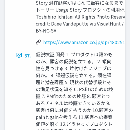
Story 潜在顧客がはじめて顧客になるまで の
トーリー Usage Story プロダクトの利⽤体験
Toshihiro Ichitani All Rights Photo Reserved
credit: Dane Vandeputte via VisualHunt / C
BY-NC-SA
https://www.amazon.co.jp/dp/4802510
仮説検証 開発 1. プロダクトは誰のも
37.
のか、顧客の仮説を⽴てる。 2. 傾向
性を⾒つける 3. ⽚付けたいジョブは
何か。 4. 課題仮説を⽴てる。顕在課
題と潜在課題 5. 現状の代替⼿段とそ
の満⾜状況を知る 6. PSﬁtのための検
証 7. PMﬁtのための検証 8. 顧客とで
あるチャネルは検証できているか 9.
顧客は何に対価を払うのか 10.顧客の
painとgainを考える 11.顧客への提案
価値を磨く 12.どうやってプロダクト