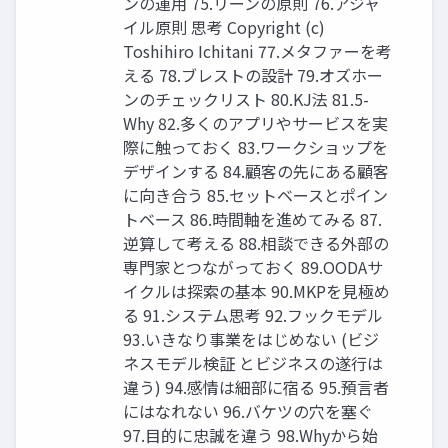
ンの運⽤ 75.リーンの原則 76.アジャ
イル原則 思考 Copyright (c)
Toshihiro Ichitani 77.メタファーを考
える 78.ブレストの設計 79.オズホー
ンのチェックリスト 80.KJ法 81.5-
Why 82.多くのアプリやサービスを実
際に触っておく 83.ワークショップを
デザインする 84.顧客の先にある顧客
に向き合う 85.セットベースとポイン
トベース 86.時間軸を進めてみる 87.
逆算して考える 88.相談できる外部の
専⾨家とつながっておく 89.OODAサ
イクルは探索の基本 90.MKPを⾒極め
る 91.システム思考 92.フックモデル
93.いきなり事業をはじめない (ビジ
ネスモデル検証 とビジネスの遂⾏は
違う) 94.感情は細部に宿る 95.預⾔者
にはなれない 96.バケツの⽳を塞ぐ
97.⽬的に忠誠を違う 98.Whyから始