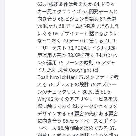
63.⾮機能要件は考えたか 64.ドラッ
カー⾵エクササイズ 65.開発チームと
向き合う 66.ビジョンを語る 67.問題
vs 私たち 68.チームが相談できるよう
にある 69.デザイナーと話せるように
なっておく 70.チームに任せる 71.ユ
ーザーテスト 72.PDCAサイクルは定
型運⽤の基本 73.XPを宿す 74.カンバ
ンの運⽤ 75.リーンの原則 76.アジャ
イル原則 思考 Copyright (c)
Toshihiro Ichitani 77.メタファーを考
える 78.ブレストの設計 79.オズホー
ンのチェックリスト 80.KJ法 81.5-
Why 82.多くのアプリやサービスを実
際に触っておく 83.ワークショップを
デザインする 84.顧客の先にある顧客
に向き合う 85.セットベースとポイン
トベース 86.時間軸を進めてみる 87.
逆算して考える 88.相談できる外部の