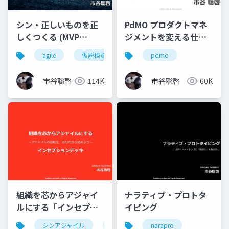
シン・正しいものを正
PdMO プロダクトマネ
しくつくる (MVP
ジメントを変える仕組
Edition)
み (MVP版)
agile
仮説検証
pdmo
市谷聡啓
114K
市谷聡啓
60K
組織を芯からアジャイ
ナラティブ・プロトタ
ルにする「インセプシ
イピング
ョンデッキ」
シンアジャイル
agile
narapro