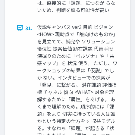
は、直接的に「課題」につなが らな
いため、判断を誤る可能性が⾼い
仮説キャンバス ver3 ⽬的 ビジョン
31.
<HOW> 現時点で「誰向けのものか」
を⾒⽴てて、補完や ソリューション
優位性 提案価値 顕在課題 代替⼿段
深掘りのために「ペルソナ」や「共
感マップ」を 状況 使う。 ただし、ワ
ークショップの結果は「仮説」でし
か ない。インタビューでの探索が
「発⾒」に繋がる。 潜在課題 評価指
標 チャネル 傾向 <WHAT> 対象を理
解するために「属性」をあげる。 あ
くまで理解のため。順序的には「課
題」をより 切実に持っている⼈は誰
かという特定の仕⽅をす 収益モデル
る。すなわち「課題」が起きる「状