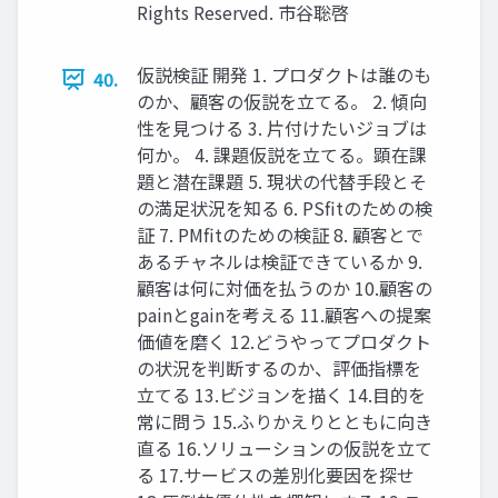
Rights Reserved. 市⾕聡啓
仮説検証 開発 1. プロダクトは誰のも
40.
のか、顧客の仮説を⽴てる。 2. 傾向
性を⾒つける 3. ⽚付けたいジョブは
何か。 4. 課題仮説を⽴てる。顕在課
題と潜在課題 5. 現状の代替⼿段とそ
の満⾜状況を知る 6. PSﬁtのための検
証 7. PMﬁtのための検証 8. 顧客とで
あるチャネルは検証できているか 9.
顧客は何に対価を払うのか 10.顧客の
painとgainを考える 11.顧客への提案
価値を磨く 12.どうやってプロダクト
の状況を判断するのか、評価指標を
⽴てる 13.ビジョンを描く 14.⽬的を
常に問う 15.ふりかえりとともに向き
直る 16.ソリューションの仮説を⽴て
る 17.サービスの差別化要因を探せ