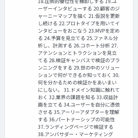
18.圧倒的優位性を棚卸しする 19.ユ
ーザーインタビューする 20.顧客のジ
ャーニーマップを描く 21.仮説を更新
し続ける 22.プロトタイプを⽤いてイ
ンタビューをおこなう 23.MVPを定め
る 24.予算を⾒⽴てる 25.ファネル分
析し、計測する 26.コホート分析 27.
アテンションとトラクションを⾒⽴
てる 28.検証キャンバスで検証のプラ
ンニングをする 29.世の中のソリュー
ションで何ができるか知っておく 30.
何を分かるための検証かをあいまい
にしない。 31.ドメイン知識に触れて
おく 32.業界の課題を知る 33.収益計
画を⽴てる 34.ユーザーを⾃分に憑依
させる 35.アーリーアダプターを理解
する 36.パートナーシップの可能性
37.ランディングページで検証する
38.アンバサダー・マーケティング