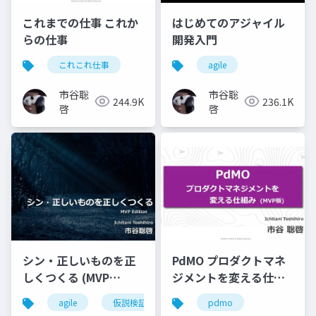
これまでの仕事 これか
はじめてのアジャイル
らの仕事
開発入門
これこれ仕事
agile
市谷聡
市谷聡
244.9K
236.1K
啓
啓
シン・正しいものを正
PdMO プロダクトマネ
しくつくる (MVP
ジメントを変える仕組
Edition)
み (MVP版)
agile
仮説検証
pdmo