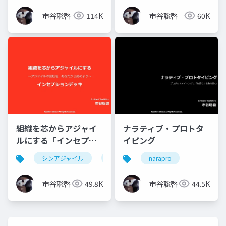
市谷聡啓
114K
市谷聡啓
60K
組織を芯からアジャイ
ナラティブ・プロトタ
ルにする「インセプシ
イピング
ョンデッキ」
シンアジャイル
agile
narapro
市谷聡啓
49.8K
市谷聡啓
44.5K