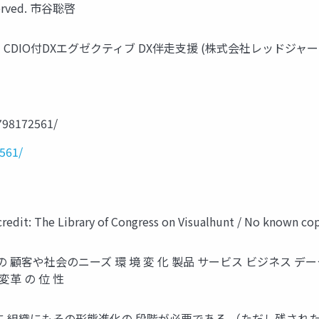
Reserved. 市⾕聡啓
式会社リコー CDIO付DXエグゼクティブ DX伴⾛⽀援 (株式会社レッド
798172561/
561/
Library of Congress on Visualhunt / No known copyri
顧客や社会のニーズ 環 境 変 化 製品 サービス ビジネス デー
変⾰ の 位 性
織にもその形態進化の 段階が必要である （ただし残された時間はそう