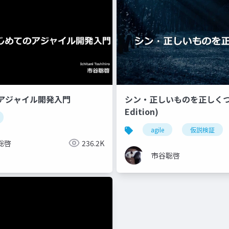
アジャイル開発入門
シン・正しいものを正しくつく
Edition)
agile
仮説検証
聡啓
236.2K
市谷聡啓