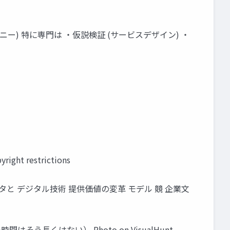
ジャーニー) 特に専⾨は ・仮説検証 (サービスデザイン) ・
ght restrictions
タと デジタル技術 提供価値の変⾰ モデル 競 企業⽂
⻑くはない） Photo on VisualHunt