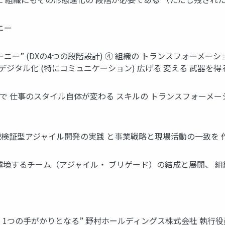
ニー
ー” (DXの4つの段階設計) ④ 組織の トランスフォーメーシ
デジタル化 (特にコミュニケーション) 広げる 変える 武器を得
で 仕事のスタイル⾃体が変わる スキルの トランスフォーメー
説検証型アジャイル開発の実践 と事業戦略と現場活動の⼀致を 作
を越境するチーム（アジャイル・ ブリゲード）の結成と展開、 
 1つの⼿がかりとなる” 野村ホールディングス株式会社 執⾏役