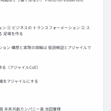
ョン ③ ビジネスの トランスフォーメーション ② ス
る ⾜場を作る
ション 構想と実現の両輪は 仮説検証とアジャイルで
る（アジャイルCoE）
組織をアジャイルにする
員 未来共創カンパニー⻑ 池⽥肇様