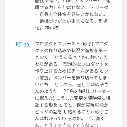
能性が⾼い。 Cons ・メンバーが「俯
瞰する⼒」を伸ばせない。 ・リーダ
ー⾃⾝も全体像を⾒失いかねない。
・動機づけが弱いままになる。塹壕
化。 神⼾橋
プロダクトファースト (砂⼦) プロダ
19.
クトの作り込みや状況の進捗を第⼀
とおく。 どうあるべきかに強いこだ
わりがある。 理想的なプロダクトを
作り上げるためにチームがある とい
う前提。メンバーを振り切ってしま
いがち。 どうやら、差し⾦は砂⼦さ
んのようだ。 (江島を強引にリーダー
に据えた) こうした変更を随時僕に相
談する形を とると、僕が実現可能か
どうかの話を し始めることが砂⼦さ
んはわかってい るのだ。 「江島く
ん、どう？できる？できな い？」