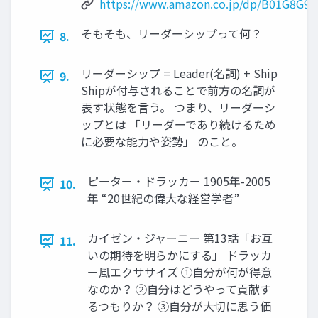
https://www.amazon.co.jp/dp/B01G8G9
そもそも、リーダーシップって何？
8.
リーダーシップ = Leader(名詞) + Ship
9.
Shipが付与されることで前⽅の名詞が
表す状態を⾔う。 つまり、リーダーシ
ップとは 「リーダーであり続けるため
に必要な能⼒や姿勢」 のこと。
ピーター・ドラッカー 1905年-2005
10.
年 “20世紀の偉⼤な経営学者”
カイゼン・ジャーニー 第13話「お互
11.
いの期待を明らかにする」 ドラッカ
ー⾵エクササイズ ①⾃分が何が得意
なのか？ ②⾃分はどうやって貢献す
るつもりか？ ③⾃分が⼤切に思う価