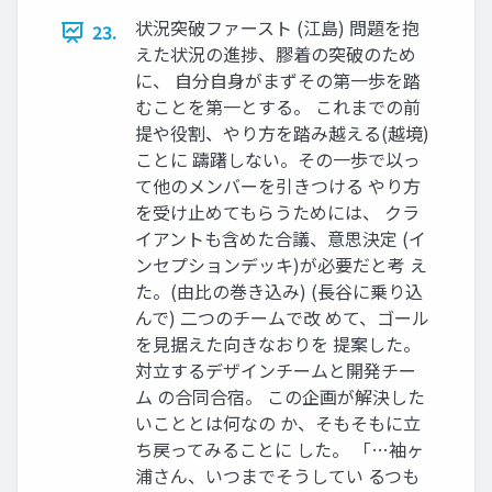
状況突破ファースト (江島) 問題を抱
23.
えた状況の進捗、膠着の突破のため
に、 ⾃分⾃⾝がまずその第⼀歩を踏
むことを第⼀とする。 これまでの前
提や役割、やり⽅を踏み越える(越境)
ことに 躊躇しない。その⼀歩で以っ
て他のメンバーを引きつける やり⽅
を受け⽌めてもらうためには、 クラ
イアントも含めた合議、意思決定 (イ
ンセプションデッキ)が必要だと考 え
た。(由⽐の巻き込み) (⻑⾕に乗り込
んで) ⼆つのチームで改 めて、ゴール
を⾒据えた向きなおりを 提案した。
対⽴するデザインチームと開発チー
ム の合同合宿。 この企画が解決した
いこととは何なの か、そもそもに⽴
ち戻ってみることに した。 「…袖ヶ
浦さん、いつまでそうしてい るつも