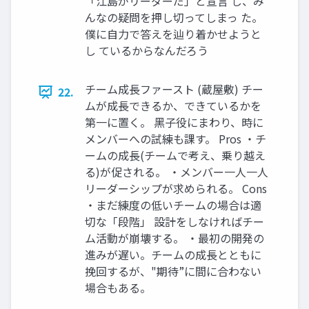
「江島がリーダーだ」と宣⾔ し、み
んなの疑問を押し切ってしまっ た。
僕に⾃⼒で答えを辿り着かせようと
し ているからなんだろう
チーム成⻑ファースト (蔵屋敷) チー
22.
ムが成⻑できるか、できているかを
第⼀に置く。 ⿊⼦役にまわり、時に
メンバーへの試練も課す。 Pros ・チ
ームの成⻑(チームで考え、乗り越え
る)が促される。 ・メンバー⼀⼈⼀⼈
リーダーシップが求められる。 Cons
・まだ練度の低いチームの場合は適
切な「段階」 設計をしなければチー
ム活動が崩壊する。 ・最初の開発の
進みが遅い。チームの成⻑とともに
挽回するが、"期待”に間に合わない
場合もある。