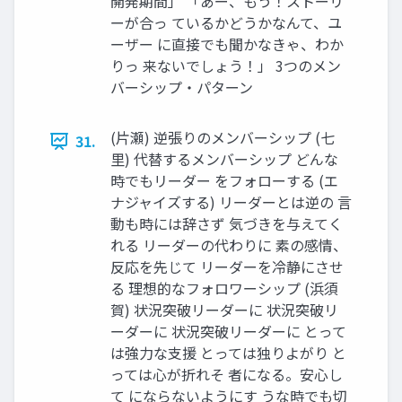
開発期間」 「あー、もう！ストーリ
ーが合っ ているかどうかなんて、ユ
ーザー に直接でも聞かなきゃ、わか
りっ 来ないでしょう！」 3つのメン
バーシップ・パターン
(⽚瀬) 逆張りのメンバーシップ (七
31.
⾥) 代替するメンバーシップ どんな
時でもリーダー をフォローする (エ
ナジャイズする) リーダーとは逆の ⾔
動も時には辞さず 気づきを与えてく
れる リーダーの代わりに 素の感情、
反応を先じて リーダーを冷静にさせ
る 理想的なフォロワーシップ (浜須
賀) 状況突破リーダーに 状況突破リ
ーダーに 状況突破リーダーに とって
は強⼒な⽀援 とっては独りよがり と
っては⼼が折れそ 者になる。安⼼し
て にならないようにす うな時でも切