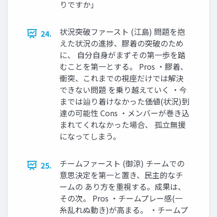
りですか」
状況突破ファースト (江島) 問題を抱
24.
えた状況の進捗、膠着の突破のため
に、 ⾃分⾃⾝がまずその第⼀歩を踏
むことを第⼀とする。 Pros ・膠着、
衝突、これまでの視座だけでは解決
できない問題 を乗り越えていく ・今
までは辿り着けなかった価値(状況)到
達の可能性 Cons ・メンバーが巻き込
まれてくれなかった場合、 孤⽴無援
になってしまう。
チームファースト (御涼) チームでの
25.
意思決定を第⼀と置き、⺠主的なチ
ームの あり⽅を重視する。成果は、
その次。 Pros ・チームプレー感(⼀
⽷乱れぬ動き)が⾼まる。 ・チームプ