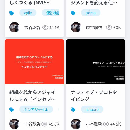
しくつくる (MVP
ジメントを変える仕組
Edition)
み (MVP版)
agile
仮説検証
pdmo
市谷聡啓
114K
市谷聡啓
60K
組織を芯からアジャイ
ナラティブ・プロトタ
ルにする「インセプシ
イピング
ョンデッキ」
シンアジャイル
agile
narapro
市谷聡啓
49.8K
市谷聡啓
44.5K