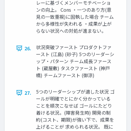
レーに基づくメンバーモチベーショ
ンの向上。 Cons ・⼀つのあり⽅(意
⾒の⼀致重視)に固執した場合 チーム
から多様性が失われる ・成果が上が
らない状況への対処が進まない。
状況突破ファースト プロダクトファ
26.
ースト (江島) (砂⼦) 5つのリーダーシ
ップ・パターン チーム成⻑ファース
ト (蔵屋敷) タスクファースト (神⼾
橋) チームファースト (御涼)
5つのリーダーシップが適した状況 ゴ
27.
ールが明確でとにかく分かっている
ことを順次こなせば ゴールにたどり
着ける状況。(障害発⽣時) 開発の制
約(コスト、期限)が強い下で、成果を
上げることが 求められる状況。 既に