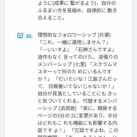
ように(成果に 繋がるよう)、⾃分の
ふるまい⽅を⾒極め、⾃律的に 動き
合えること。
理想的なフォロワーシップ (⽚瀬)
30.
「これ、⼀緒に運⽤しません？」
「…いいすよ」 「⽯神さんですよ」
造作もなく ⾔ってのけた。 逆張りの
メンバーシップ (七⾥) 「スクラムマ
スターって何のた めにいるんです
か？」 「だいたいな！江島さんだっ
て、 ⽇報書いてないじゃないか！」
⾃分が⾒落としていることにも きっ
と気づいてくれる。 代替するメンバ
ーシップ (浜須賀) 「実に、開発する
ページの3分の 2に変更があり、半分
はどれもこ れも機能にも影響する内
容です よ！」 「冗談ですよね、この