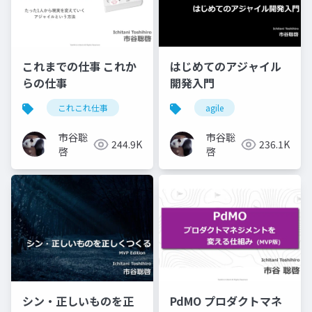
これまでの仕事 これか
はじめてのアジャイル
らの仕事
開発入門
これこれ仕事
agile
市谷聡
市谷聡
244.9K
236.1K
啓
啓
シン・正しいものを正
PdMO プロダクトマネ