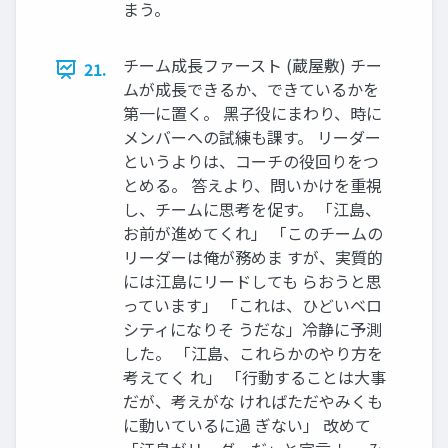
まう。
チーム成⻑ファースト (蔵屋敷) チー
21.
ムが成⻑できるか、できているかを
第⼀に置く。 ⿊⼦役にまわり、時に
メンバーへの試練も課す。 リーダー
というよりは、コーチの役回りをつ
とめる。 答えより、問いかけを重視
し、チームに思考を促す。 「江島、
お前が進めてくれ」 「このチームの
リーダーは俺が務めま すが、実質的
には江島にリードしても らおうと思
っています」 「これは、ひどいベロ
シティになりそ うだな」冷静に予測
した。 「江島、これらかのやり⽅を
考えてく れ」 「⾏動することは⼤事
だが、考えがな ければただやみくも
に動いているに過 ぎない」 改めて