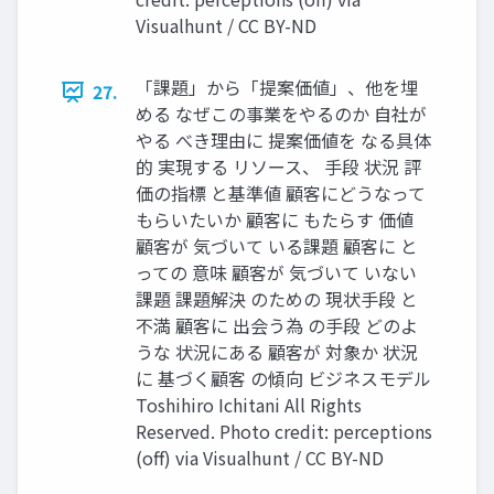
Visualhunt / CC BY-ND
「課題」から「提案価値」、他を埋
27.
める なぜこの事業をやるのか ⾃社が
やる べき理由に 提案価値を なる具体
的 実現する リソース、 ⼿段 状況 評
価の指標 と基準値 顧客にどうなって
もらいたいか 顧客に もたらす 価値
顧客が 気づいて いる課題 顧客に と
っての 意味 顧客が 気づいて いない
課題 課題解決 のための 現状⼿段 と
不満 顧客に 出会う為 の⼿段 どのよ
うな 状況にある 顧客が 対象か 状況
に 基づく顧客 の傾向 ビジネスモデル
Toshihiro Ichitani All Rights
Reserved. Photo credit: perceptions
(oﬀ) via Visualhunt / CC BY-ND