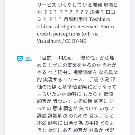
サービス づくりして いる開発 現場と
か ？？？ ？？？ ？？？ 広告？ ⼝コ
ミ？ ？？？ ⽉額利⽤料 Toshihiro
Ichitani All Rights Reserved. Photo
credit: perceptions (oﬀ) via
Visualhunt / CC BY-ND
「⽬的」「状況」「優位性」から埋
25.
める なぜこの事業をやるのか ⾃社が
やる べき理由に 提案価値を なる具体
的 実現する リソース、 ⼿段 状況 評
価の指標 と基準値 顧客にどうなって
もらいたいか 顧客に もたらす 価値
顧客が 気づいて いる課題 顧客に と
っての 意味 顧客が 気づいて いない
課題 課題解決 のための 現状⼿段 と
不満 顧客に 出会う為 の⼿段 どのよ
うな 状況にある 顧客が 対象か 状況