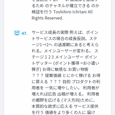
るため のチャネルが確⽴できる のか
検証を⾏う Toshihiro Ichitani All
Rights Reserved.
サービス成⻑の実際 例えば、ポイン
47.
トサービスの場合の成⻑仮説。ステ
ージ1→2へ の過渡期にあると考えら
れる。メインユーザーが変わる。 ス
テージ 1 2 3 メインユーザー ポイン
トゲッター (ポイント獲得 =お⼩遣い
稼ぎ) お得に敏感な お買い物客
？？？ 提案価値 とにかく稼げる お得
に買える ？？？ ⽬的 プロダクトの利
⽤者を ⼀気に増やしたい。 利⽤者が
増えれば広告 出稿が増える。 利⽤者
の裾野を広げる (マス⽅向)ために、
本質的な欲求に応える サービス提供
を⾏う 価値をより多くの⼈に 届け