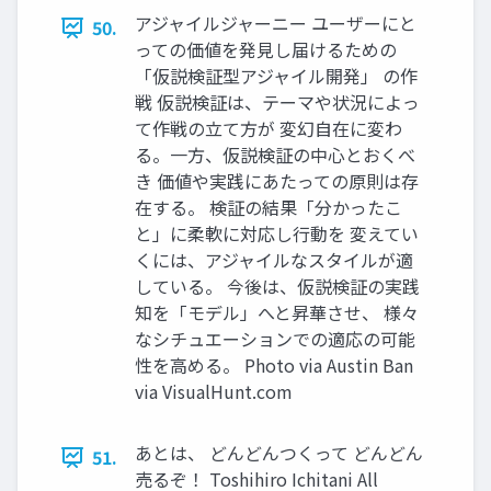
アジャイルジャーニー ユーザーにと
50.
っての価値を発⾒し届けるための
「仮説検証型アジャイル開発」 の作
戦 仮説検証は、テーマや状況によっ
て作戦の⽴て⽅が 変幻⾃在に変わ
る。⼀⽅、仮説検証の中⼼とおくべ
き 価値や実践にあたっての原則は存
在する。 検証の結果「分かったこ
と」に柔軟に対応し⾏動を 変えてい
くには、アジャイルなスタイルが適
している。 今後は、仮説検証の実践
知を「モデル」へと昇華させ、 様々
なシチュエーションでの適応の可能
性を⾼める。 Photo via Austin Ban
via VisualHunt.com
あとは、 どんどんつくって どんどん
51.
売るぞ！ Toshihiro Ichitani All