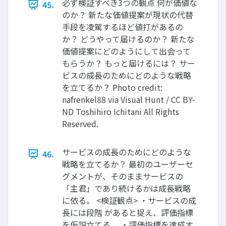
必ず検証すべき3つの観点 何が価値な
45.
のか？ 新たな価値提案が現状の代替
⼿段を凌駕するほど値打があるの
か？ どうやって届けるのか？ 新たな
価値提案にどのようにして出会って
もらうか？ もっと届けるには？ サー
ビスの成⻑のためにどのような戦略
を⽴てるか？ Photo credit:
nafrenkel88 via Visual Hunt / CC BY-
ND Toshihiro Ichitani All Rights
Reserved.
サービスの成⻑のためにどのような
46.
戦略を⽴てるか？ 最初のユーザーセ
グメントが、そのままサービスの
「主君」であり続けるかは成⻑戦略
に依る。 <検証観点> ・サービスの成
⻑には段階 があると捉え、評価指標
を仮説⽴てる。 ・評価指標を達成す