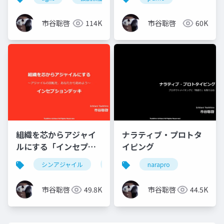
市谷聡啓
114K
市谷聡啓
60K
組織を芯からアジャイ
ナラティブ・プロトタ
ルにする「インセプシ
イピング
ョンデッキ」
シンアジャイル
agile
narapro
市谷聡啓
49.8K
市谷聡啓
44.5K