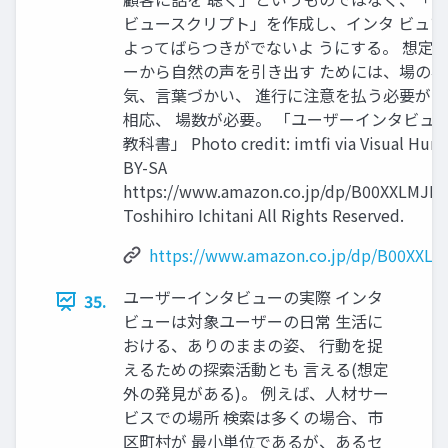
ビュースクリプト」を作成し、インタ ビュア
よってばらつきがでないよ うにする。 想定
ーから⾃然の声を引き出す ためには、場の雰
気、⾔葉づかい、 進⾏に注意を払う必要が
相応、 場数が必要。 「ユーザーインタビュ
教科書」 Photo credit: imtﬁ via Visual Hunt 
BY-SA
https://www.amazon.co.jp/dp/B00XXLMJRU
Toshihiro Ichitani All Rights Reserved.
https://www.amazon.co.jp/dp/B00XXLM
ユーザーインタビューの実際 インタ
35.
ビューは対象ユーザーの⽇常 ⽣活に
おける、ありのままの姿、 ⾏動を捉
えるための探索活動とも ⾔える(想定
外の発⾒がある)。 例えば、⼈材サー
ビスでの場所 検索は多くの場合、市
区町村が 最⼩単位であるが、あるセ