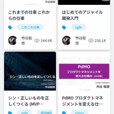
これまでの仕事 これか
はじめてのアジャイル
らの仕事
開発入門
これこれ仕事
agile
市谷聡
市谷聡
244.9K
236.1K
啓
啓
シン・正しいものを正
PdMO プロダクトマネ
しくつくる (MVP
ジメントを変える仕組
Edition)
み (MVP版)
agile
仮説検証
pdmo