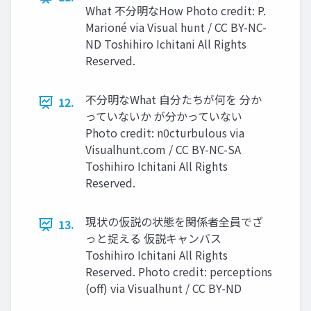
What 不分明なHow Photo credit: P.
Marioné via Visual hunt / CC BY-NC-
ND Toshihiro Ichitani All Rights
Reserved.
不分明なWhat ⾃分たちが何を 分か
12.
っていないか が分かっていない
Photo credit: n0cturbulous via
Visualhunt.com / CC BY-NC-SA
Toshihiro Ichitani All Rights
Reserved.
現状の仮説の状態を関係者全員でざ
13.
っと捉える 仮説キャンバス
Toshihiro Ichitani All Rights
Reserved. Photo credit: perceptions
(oﬀ) via Visualhunt / CC BY-ND