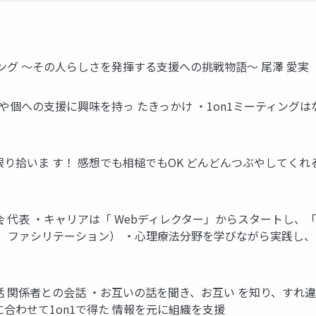
ィング 〜その人らしさを発揮する支援への挑戦物語〜 尾澤 愛実
ングや個への支援に興味を持っ たきっかけ ・1on1ミーティン
り拾いま す！ 感想でも相槌でもOK どんどんつぶやしてくれ
 代表 ・キャリアは「 Webディレクター」からスタートし、
 、ファシリテーション） ・心理療法分野を学びながら実践し、1
 関係者との会話 ・お互いの話を聞き、お互い を知り、すれ
合わせて1on1で得た 情報を元に組織を⽀援