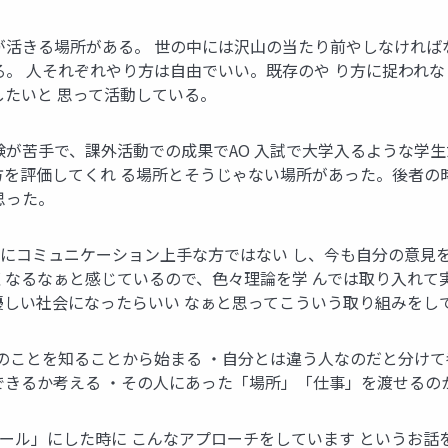
が活きる場所がある。 世の中には沢山の当たり前やしなければ
る。 人それぞれやり方は自由でいい。既存のや り方に捉われ
したいと 思って活動している。
験が苦手で、課外活動での成果でAO 入試で大学入るような学
方を評価してくれ る場所とそうじゃない場所があった。後者の
思った。
なにコミュニケーション上手な方ではない し、今も自分の意見を
くなるなぁと感じているので、色々理論を学 んでは取り入れて実
優しい社会になったらいい なぁと思ってこういう取り組みをし
手のことを知ることから始まる ・自分とは違う人なのだと分けて
できるか考える ・その人にあった「場所」「仕事」を渡せるの
ール」にした時に こんなアプローチをしています というお話