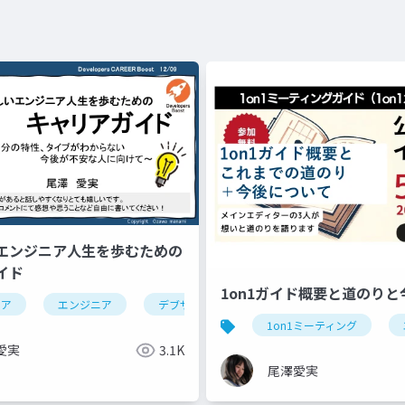
エンジニア人生を歩むための
イド
1on1ガイド概要と道のり
リア
エンジニア
デブサミ
エンジニアマネージャー
1on1ミーティング
愛実
3.1K
尾澤愛実