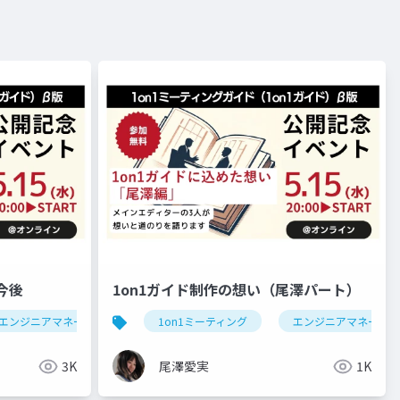
と今後
1on1ガイド制作の想い（尾澤パート）
エンジニアマネージャー
1on1ミーティング
マネージャー
対話
エンジニアマネージャ
3K
尾澤愛実
1K