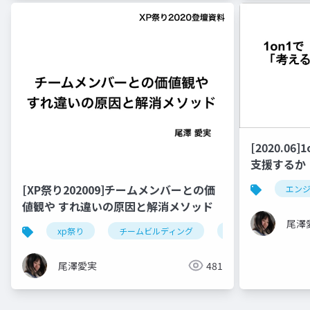
[2020.0
支援するか En
Meetup #8
[XP祭り202009]チームメンバーとの価
エン
値観や すれ違いの原因と解消メソッド
尾澤
xp祭り
チームビルディング
チームワーク
尾澤愛実
481