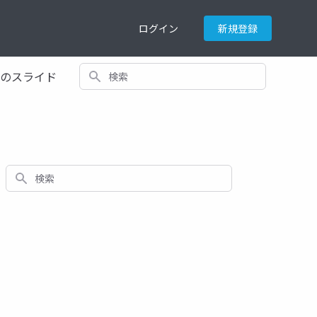
ログイン
新規登録
検索
てのスライド
検索