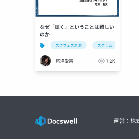
なぜ「聴く」ということは難しい
のか
スクフェス新潟
スクラム
対話
尾澤愛実
7.2K
運営：株