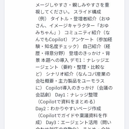
メージしやすさ・親しみやすさを重
視してください。 スライド構成
（例） タイトル・登壇者紹介（おゆ
さん、イメージキャラクター「おゆ
みちゃん」） コミュニティ紹介（な
んでもCopilot） アンケート（参加経
験・知名度チェック） 自己紹介（経
歴・得意分野） 登壇のきっかけ・背
景 本題への導入 デモ1：ナレッジエ
ージェント（要約・整理・比較な
ど） シナリオ紹介（なんコパ産業の
会社概要・主力製品をユーモラス
に） Copilot導入のきっかけ（会議の
会話劇） Day1：ナレッジ整理
（Copilotで資料をまとめる）
Day2：わかりやすいページ作成
（Copilotでガイドや稟議資料を作
成） Day3：エージェント活用（問い
合わせ対応の自動化） まとめ・全社