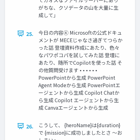
がちな、クソデータの山を大量に生
成して」
今日の内容④ Microsoftの公式ドキュ
25.
メントが MECEじゃなさ過ぎてつらか
った話 登壇資料作成にあたり、色々
なパワポコパを試してみた話 登壇に
あたり、随所でCopilotを使った話 そ
の他質問受けます • • • • • •
PowerPointから生成 PowerPoint
Agent Modeから生成 PowerPointエ
ージェントから生成 Copilot Chatか
ら生成 Copilot エージェントから生
成 Canvaエージェントから生成
こうして、 {heroName}は{duration}
26.
で {mission}に成功しましたとさ 〜お
しまい〜