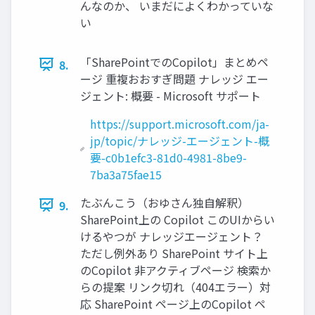
んなのか、 いまだによくわかっていな
い
「SharePointでのCopilot」まとめペ
8.
ージ 重複おおすぎ問題 ナレッジ エー
ジェント: 概要 - Microsoft サポート
https://support.microsoft.com/ja-
jp/topic/ナレッジ-エージェント-概
要-c0b1efc3-81d0-4981-8be9-
7ba3a75fae15
たぶんこう（おゆさん独自解釈）
9.
SharePoint上の Copilot このUIからい
けるやつが ナレッジエージェント？
ただし例外あり SharePoint サイト上
のCopilot 非アクティブページ 検索か
らの提案 リンク切れ（404エラー）対
応 SharePoint ページ上のCopilot ペ