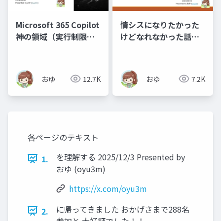
Microsoft 365 Copilot
情シスになりたかった
神の領域（実行制限）
けどなれなかった話と
検証_20250806
情シスになったけど慣
れなかった話（挫折か
ら学ぶLT大会登壇資
おゆ
12.7K
おゆ
7.2K
料）
各ページのテキスト
を理解する 2025/12/3 Presented by
1.
おゆ (oyu3m)
https://x.com/oyu3m
に帰ってきました おかげさまで288名
2.
参加と 大好評でした！！