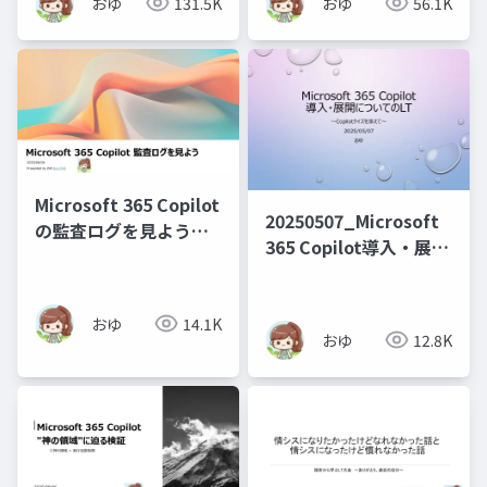
おゆ
131.5K
おゆ
56.1K
Microsoft 365 Copilot
20250507_Microsoft
の監査ログを見よう
365 Copilot導入・展開
_20250806
についてのLT～Copilot
クイズを添えて～
おゆ
14.1K
おゆ
12.8K