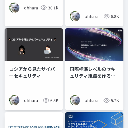
ohhara
30.1K
ohhara
6.8K
ロシアから見たサイバ
国際標準レベルのセキ
ーセキュリティ
ュリティ組織を作ろ
う！
ohhara
6.5K
ohhara
5.7K