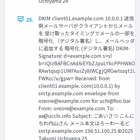
Uchiyama 24
DKIM client01.example.com 10.0.0.1 送信
25.
側メールサーバがクライアントからメール
を 受け取ったタイミングでメールの一部を
暗号化 （デジタル署名）し、メールヘッダ
に追加する 暗号化 (デジタル署名) DKIM-
Signature: d=example.com s=sl
b=iQIzBAFBCnAdAiEYbZJpuLYkcPPHW8On
RAwtqsqi1UMFAuiZy8IWCgjQRGwtssqt1U
FWKo//u/gpw= Received: from
client01.example. com(10.0.0.1) by
smtp.example.com envelope-from
oreore@example.com
for
uchi@foo.bar
From:
oreore@example.com
To:
aa@ucchi.info
Subject: ごあいさつ こんに
ちわ内山さん メール本文はろーわーるど
smtp.example.com 198.51.100.25 ©2025
Takumi Uchiyama 25