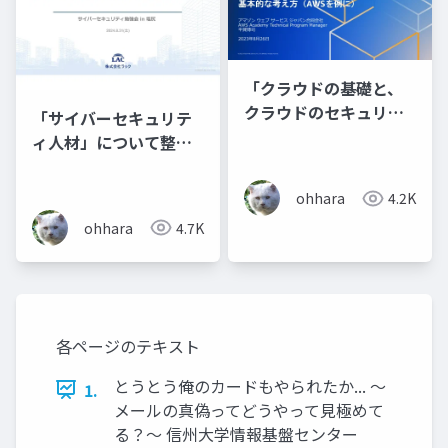
「クラウドの基礎と、
クラウドのセキュリテ
「サイバーセキュリテ
ィの基本的な考え方
ィ人材」について整理
（AWSを例に）」
してみる
ohhara
4.2K
ohhara
4.7K
各ページのテキスト
とうとう俺のカードもやられたか... ～
1.
メールの真偽ってどうやって見極めて
る？～ 信州大学情報基盤センター