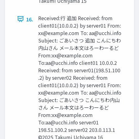
Takumi Uchiyama 15
Received:行 追加 Received: from
16.
client01(10.0.0.2) by server01 From:
xx@example.com
To:
aa@ucchi.info
Subject: ごあいさつ 追加 こんにちわ
内山さん メール本文はろーわーるど
From:
xx@example.com
To:
aa@ucchi.info
client01 10.0.0.2
Received: from server01(198.51.100
.2) by server02 Received: from
client01(10.0.0.2) by server01 From:
xx@example.com
To:
aa@ucchi.info
Subject: ごあいさつ こんにちわ内山
さん メール本文はろーわーるど
From:
xx@example.com
To:
aa@ucchi.info
server01
198.51.100.2 server02 203.0.113.1
©2025 Takumi Uchiyama 16