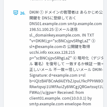
DKIM ① ドメインの管理者は あらかじめ公
26.
開鍵を DNSに登録しておく
DNS01.example.com smtp.example.com
198.51.100.25 ②メール送信
sl._domainkey.example.com. IN TXT
"v=DKIM1;p="scBNCsjpv5RhgLaZ" ③
sl+@example.com
の 公開鍵を取得
ucchi.info xxx.xxx.128.215
p="scBNCsjpv5RhgLaZ" ④ 暗号化（デジタ
ル 署名）を復号して 一致するか検証 一致＝
正しいメール 不一致＝怪しいメール DKIM-
Signature: d=example.com s=sl
b=iQIzBAFBCnAdAiEYbZJpuLYkcPPHW8On
RAwtqsqi1UMFAuiZy8IWCgjQRGwtssqt1U
FWKo//u/gpw= Received: from
client01.example. com(10.0.0.1) by
smtp.example.com envelope-from