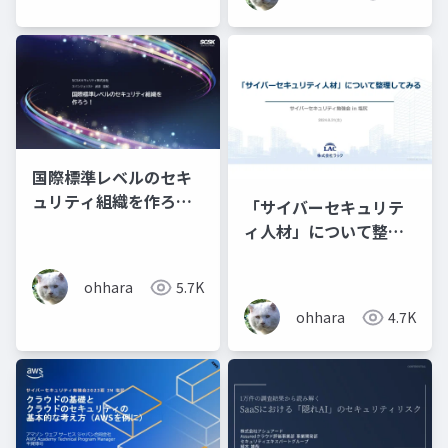
国際標準レベルのセキ
ュリティ組織を作ろ
「サイバーセキュリテ
う！
ィ人材」について整理
してみる
ohhara
5.7K
ohhara
4.7K