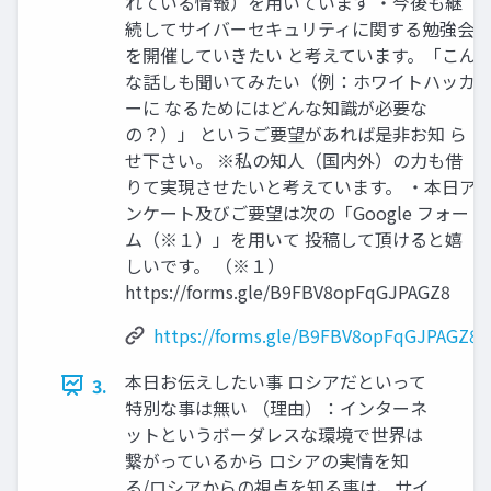
れている情報）を用いています ・今後も継
続してサイバーセキュリティに関する勉強会
を開催していきたい と考えています。「こん
な話しも聞いてみたい（例：ホワイトハッカ
ーに なるためにはどんな知識が必要な
の？）」 というご要望があれば是非お知 ら
せ下さい。 ※私の知人（国内外）の力も借
りて実現させたいと考えています。 ・本日ア
ンケート及びご要望は次の「Google フォー
ム（※１）」を用いて 投稿して頂けると嬉
しいです。 （※１）
https://forms.gle/B9FBV8opFqGJPAGZ8
https://forms.gle/B9FBV8opFqGJPAGZ8
本日お伝えしたい事 ロシアだといって
3.
特別な事は無い （理由）：インターネ
ットというボーダレスな環境で世界は
繋がっているから ロシアの実情を知
る/ロシアからの視点を知る事は、サイ