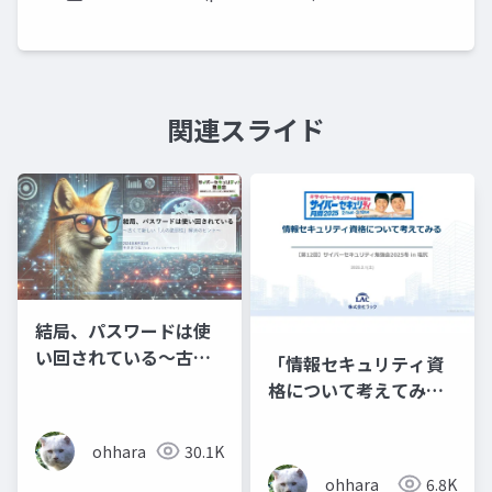
関連スライド
結局、パスワードは使
い回されている～古く
「情報セキュリティ資
て新しい「人の脆弱
格について考えてみ
性」解消のヒント～
る」
ohhara
30.1K
ohhara
6.8K