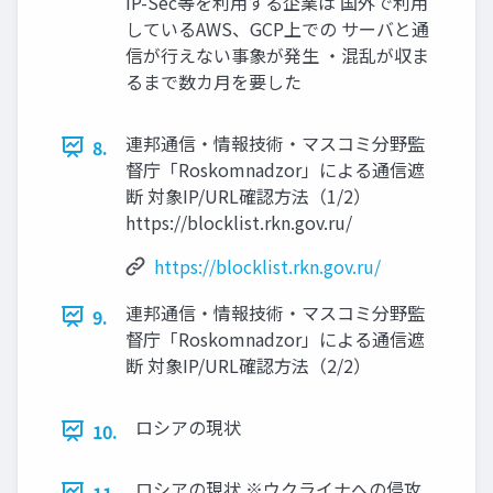
IP-Sec等を利用する企業は 国外で利用
しているAWS、GCP上での サーバと通
信が行えない事象が発生 ・混乱が収ま
るまで数カ月を要した
連邦通信・情報技術・マスコミ分野監
8.
督庁「Roskomnadzor」による通信遮
断 対象IP/URL確認方法（1/2）
https://blocklist.rkn.gov.ru/
https://blocklist.rkn.gov.ru/
連邦通信・情報技術・マスコミ分野監
9.
督庁「Roskomnadzor」による通信遮
断 対象IP/URL確認方法（2/2）
ロシアの現状
10.
ロシアの現状 ※ウクライナへの侵攻
11.